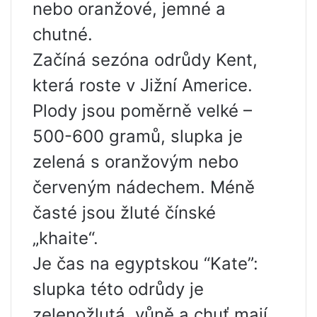
nebo oranžové, jemné a
chutné.
Začíná sezóna odrůdy Kent,
která roste v Jižní Americe.
Plody jsou poměrně velké –
500-600 gramů, slupka je
zelená s oranžovým nebo
červeným nádechem. Méně
časté jsou žluté čínské
„khaite“.
Je čas na egyptskou “Kate”:
slupka této odrůdy je
zelenožlutá, vůně a chuť mají