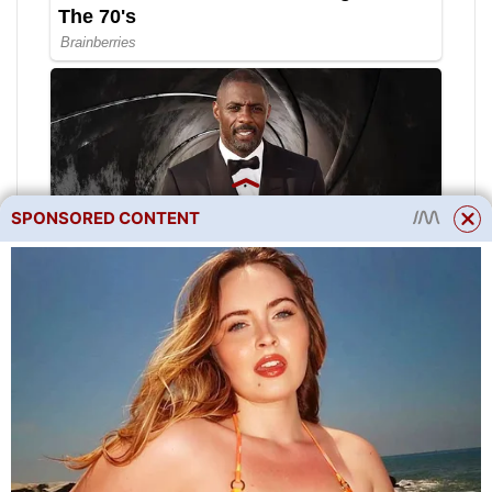
SPONSORED CONTENT
Pokud se vám to zdá málo,
dejte do skříně nebo sáčku trs
banánů nebo jablek –