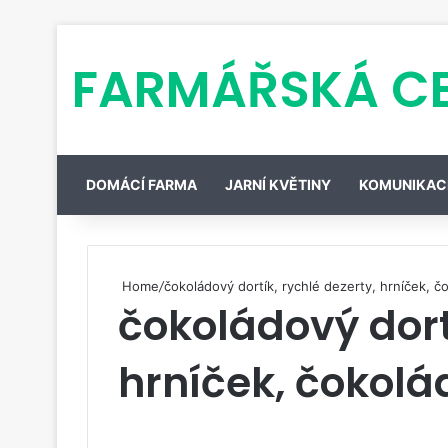
FARMÁŘSKÁ C
DOMÁCÍ FARMA
JARNÍ KVĚTINY
KOMUNIKAC
Home
/
čokoládový dortík, rychlé dezerty, hrníček, č
čokoládový dortí
hrníček, čokolá