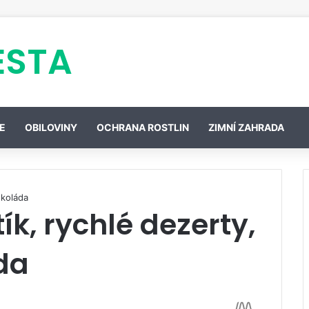
ESTA
E
OBILOVINY
OCHRANA ROSTLIN
ZIMNÍ ZAHRADA
okoláda
k, rychlé dezerty,
da