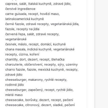
caprese, salát, italská kuchyně, zdravé jídlo,
čerstvé ingredience
carne guisada, recept, hovězí maso,
latinskoamerická kuchyně
černé fazole, zdravé recepty, vegetariánská jídla,
fazole, recepty na jídla
červená řepa, salát, zdravé recepty,
vegetariánské
česnek, máslo, recept, domácí, kuchyně
chana masala, indická kuchyně, vegetariánské
recepty, cizrna, koření
chantilly, dort, dezert, recept, šlehačka
charcuterie, občerstvení, recepty, sýry, uzeniny
charro fazole, fazole, mexická kuchyně, recepty,
zdravé jídlo
cheeseburger, makarony, rychlé recepty,
rodinné jídlo
cheeseburger, zapečený, recept, rychlé jídlo,
mleté maso
cheesecake, borůvky, dezert, recept, pečení
cheesecake, citronový, dezert, sladké, pečení