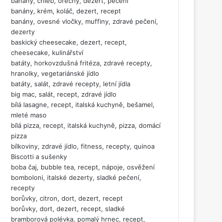
banány, chléb, ořechy, dezert, pečení
banány, krém, koláč, dezert, recept
banány, ovesné vločky, muffiny, zdravé pečení,
dezerty
baskický cheesecake, dezert, recept,
cheesecake, kulinářství
batáty, horkovzdušná fritéza, zdravé recepty,
hranolky, vegetariánské jídlo
batáty, salát, zdravé recepty, letní jídla
big mac, salát, recept, zdravé jídlo
bílá lasagne, recept, italská kuchyně, bešamel,
mleté maso
bílá pizza, recept, italská kuchyně, pizza, domácí
pizza
bílkoviny, zdravé jídlo, fitness, recepty, quinoa
Biscotti a sušenky
boba čaj, bubble tea, recept, nápoje, osvěžení
bomboloni, italské dezerty, sladké pečení,
recepty
borůvky, citron, dort, dezert, recept
borůvky, dort, dezert, recept, sladké
bramborová polévka, pomalý hrnec, recept,