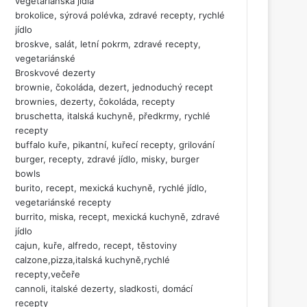
vegetariánská jídla
brokolice, sýrová polévka, zdravé recepty, rychlé
jídlo
broskve, salát, letní pokrm, zdravé recepty,
vegetariánské
Broskvové dezerty
brownie, čokoláda, dezert, jednoduchý recept
brownies, dezerty, čokoláda, recepty
bruschetta, italská kuchyně, předkrmy, rychlé
recepty
buffalo kuře, pikantní, kuřecí recepty, grilování
burger, recepty, zdravé jídlo, misky, burger
bowls
burito, recept, mexická kuchyně, rychlé jídlo,
vegetariánské recepty
burrito, miska, recept, mexická kuchyně, zdravé
jídlo
cajun, kuře, alfredo, recept, těstoviny
calzone,pizza,italská kuchyně,rychlé
recepty,večeře
cannoli, italské dezerty, sladkosti, domácí
recepty