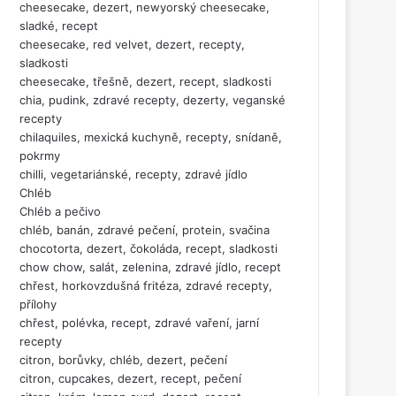
cheesecake, dezert, newyorský cheesecake,
sladké, recept
cheesecake, red velvet, dezert, recepty,
sladkosti
cheesecake, třešně, dezert, recept, sladkosti
chia, pudink, zdravé recepty, dezerty, veganské
recepty
chilaquiles, mexická kuchyně, recepty, snídaně,
pokrmy
chilli, vegetariánské, recepty, zdravé jídlo
Chléb
Chléb a pečivo
chléb, banán, zdravé pečení, protein, svačina
chocotorta, dezert, čokoláda, recept, sladkosti
chow chow, salát, zelenina, zdravé jídlo, recept
chřest, horkovzdušná fritéza, zdravé recepty,
přílohy
chřest, polévka, recept, zdravé vaření, jarní
recepty
citron, borůvky, chléb, dezert, pečení
citron, cupcakes, dezert, recept, pečení