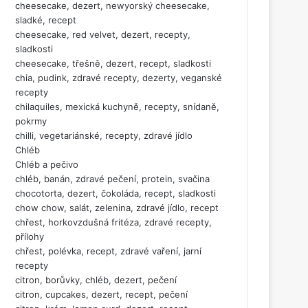
cheesecake, dezert, newyorský cheesecake,
sladké, recept
cheesecake, red velvet, dezert, recepty,
sladkosti
cheesecake, třešně, dezert, recept, sladkosti
chia, pudink, zdravé recepty, dezerty, veganské
recepty
chilaquiles, mexická kuchyně, recepty, snídaně,
pokrmy
chilli, vegetariánské, recepty, zdravé jídlo
Chléb
Chléb a pečivo
chléb, banán, zdravé pečení, protein, svačina
chocotorta, dezert, čokoláda, recept, sladkosti
chow chow, salát, zelenina, zdravé jídlo, recept
chřest, horkovzdušná fritéza, zdravé recepty,
přílohy
chřest, polévka, recept, zdravé vaření, jarní
recepty
citron, borůvky, chléb, dezert, pečení
citron, cupcakes, dezert, recept, pečení