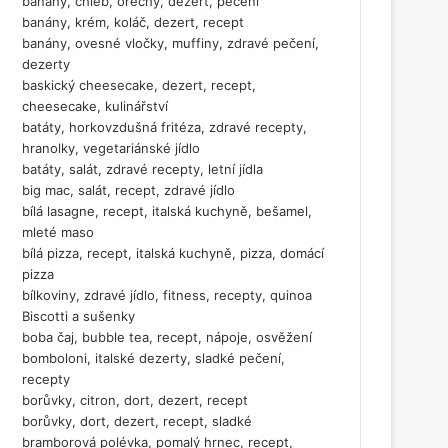
banány, chléb, ořechy, dezert, pečení
banány, krém, koláč, dezert, recept
banány, ovesné vločky, muffiny, zdravé pečení,
dezerty
baskický cheesecake, dezert, recept,
cheesecake, kulinářství
batáty, horkovzdušná fritéza, zdravé recepty,
hranolky, vegetariánské jídlo
batáty, salát, zdravé recepty, letní jídla
big mac, salát, recept, zdravé jídlo
bílá lasagne, recept, italská kuchyně, bešamel,
mleté maso
bílá pizza, recept, italská kuchyně, pizza, domácí
pizza
bílkoviny, zdravé jídlo, fitness, recepty, quinoa
Biscotti a sušenky
boba čaj, bubble tea, recept, nápoje, osvěžení
bomboloni, italské dezerty, sladké pečení,
recepty
borůvky, citron, dort, dezert, recept
borůvky, dort, dezert, recept, sladké
bramborová polévka, pomalý hrnec, recept,