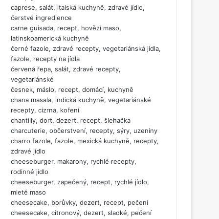
caprese, salát, italská kuchyně, zdravé jídlo,
čerstvé ingredience
carne guisada, recept, hovězí maso,
latinskoamerická kuchyně
černé fazole, zdravé recepty, vegetariánská jídla,
fazole, recepty na jídla
červená řepa, salát, zdravé recepty,
vegetariánské
česnek, máslo, recept, domácí, kuchyně
chana masala, indická kuchyně, vegetariánské
recepty, cizrna, koření
chantilly, dort, dezert, recept, šlehačka
charcuterie, občerstvení, recepty, sýry, uzeniny
charro fazole, fazole, mexická kuchyně, recepty,
zdravé jídlo
cheeseburger, makarony, rychlé recepty,
rodinné jídlo
cheeseburger, zapečený, recept, rychlé jídlo,
mleté maso
cheesecake, borůvky, dezert, recept, pečení
cheesecake, citronový, dezert, sladké, pečení