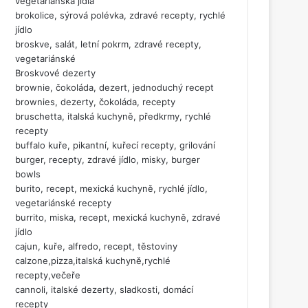
vegetariánská jídla
brokolice, sýrová polévka, zdravé recepty, rychlé
jídlo
broskve, salát, letní pokrm, zdravé recepty,
vegetariánské
Broskvové dezerty
brownie, čokoláda, dezert, jednoduchý recept
brownies, dezerty, čokoláda, recepty
bruschetta, italská kuchyně, předkrmy, rychlé
recepty
buffalo kuře, pikantní, kuřecí recepty, grilování
burger, recepty, zdravé jídlo, misky, burger
bowls
burito, recept, mexická kuchyně, rychlé jídlo,
vegetariánské recepty
burrito, miska, recept, mexická kuchyně, zdravé
jídlo
cajun, kuře, alfredo, recept, těstoviny
calzone,pizza,italská kuchyně,rychlé
recepty,večeře
cannoli, italské dezerty, sladkosti, domácí
recepty