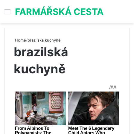
FARMÁŘSKÁ CESTA
Menu
S
Home
/
brazilská kuchyně
brazilská
kuchyně