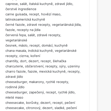
caprese, salát, italská kuchyně, zdravé jídlo,
čerstvé ingredience
carne guisada, recept, hovězí maso,
latinskoamerická kuchyně
černé fazole, zdravé recepty, vegetariánská jídla,
fazole, recepty na jídla
červená řepa, salát, zdravé recepty,
vegetariánské
česnek, máslo, recept, domácí, kuchyně
chana masala, indická kuchyně, vegetariánské
recepty, cizrna, koření
chantilly, dort, dezert, recept, šlehačka
charcuterie, občerstvení, recepty, sýry, uzeniny
charro fazole, fazole, mexická kuchyně, recepty,
zdravé jídlo
cheeseburger, makarony, rychlé recepty,
rodinné jídlo
cheeseburger, zapečený, recept, rychlé jídlo,
mleté maso
cheesecake, borůvky, dezert, recept, pečení
cheesecake, citronový, dezert, sladké, pečení