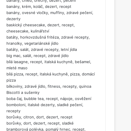
banány, chléb, ořechy, dezert, pečení
banány, krém, koláč, dezert, recept
banány, ovesné vločky, muffiny, zdravé pečení,
dezerty
baskický cheesecake, dezert, recept,
cheesecake, kulinářství
batáty, horkovzdušná fritéza, zdravé recepty,
hranolky, vegetariánské jídlo
batáty, salát, zdravé recepty, letní jídla
big mac, salát, recept, zdravé jídlo
bílá lasagne, recept, italská kuchyně, bešamel,
mleté maso
bílá pizza, recept, italská kuchyně, pizza, domácí
pizza
bílkoviny, zdravé jídlo, fitness, recepty, quinoa
Biscotti a sušenky
boba čaj, bubble tea, recept, nápoje, osvěžení
bomboloni, italské dezerty, sladké pečení,
recepty
borůvky, citron, dort, dezert, recept
borůvky, dort, dezert, recept, sladké
bramborová polévka, pomalý hrnec, recept,