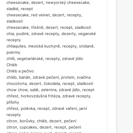
cheesecake, dezert, newyorský cheesecake,
sladké, recept
cheesecake, red velvet, dezert, recepty,
sladkosti
cheesecake, třešně, dezert, recept, sladkosti
chia, pudink, zdravé recepty, dezerty, veganské
recepty
chilaquiles, mexická kuchyně, recepty, snídaně,
pokrmy
chilli, vegetariánské, recepty, zdravé jídlo
Chléb
Chléb a pečivo
chléb, banán, zdravé pečení, protein, svačina
chocotorta, dezert, čokoláda, recept, sladkosti
chow chow, salát, zelenina, zdravé jídlo, recept
chřest, horkovzdušná fritéza, zdravé recepty,
přílohy
chřest, polévka, recept, zdravé vaření, jarní
recepty
citron, borůvky, chléb, dezert, pečení
citron, cupcakes, dezert, recept, pečení