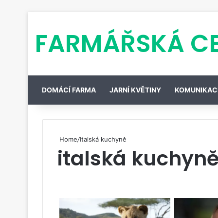
FARMÁŘSKÁ C
DOMÁCÍ FARMA
JARNÍ KVĚTINY
KOMUNIKAC
Home
/
Italská kuchyně
italská kuchyn