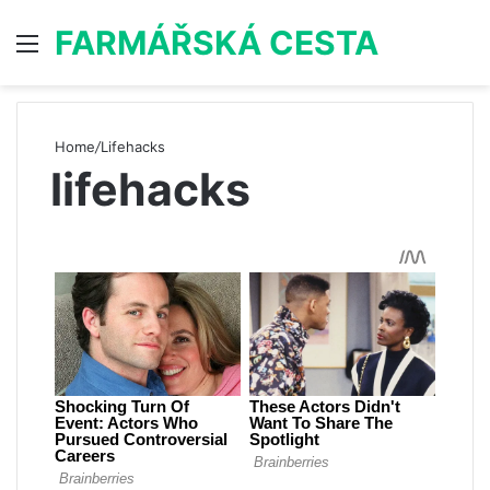
FARMÁŘSKÁ CESTA
Menu
S
Home
/
Lifehacks
lifehacks