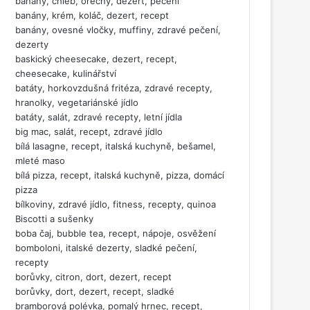
banány, chléb, ořechy, dezert, pečení
banány, krém, koláč, dezert, recept
banány, ovesné vločky, muffiny, zdravé pečení,
dezerty
baskický cheesecake, dezert, recept,
cheesecake, kulinářství
batáty, horkovzdušná fritéza, zdravé recepty,
hranolky, vegetariánské jídlo
batáty, salát, zdravé recepty, letní jídla
big mac, salát, recept, zdravé jídlo
bílá lasagne, recept, italská kuchyně, bešamel,
mleté maso
bílá pizza, recept, italská kuchyně, pizza, domácí
pizza
bílkoviny, zdravé jídlo, fitness, recepty, quinoa
Biscotti a sušenky
boba čaj, bubble tea, recept, nápoje, osvěžení
bomboloni, italské dezerty, sladké pečení,
recepty
borůvky, citron, dort, dezert, recept
borůvky, dort, dezert, recept, sladké
bramborová polévka, pomalý hrnec, recept,