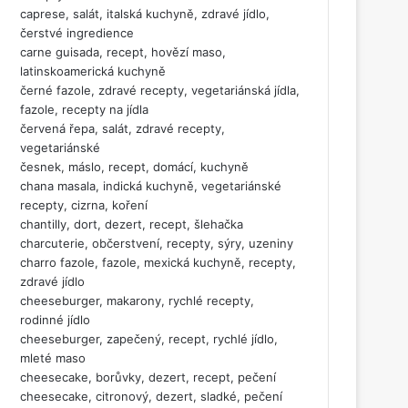
caprese, salát, italská kuchyně, zdravé jídlo,
čerstvé ingredience
carne guisada, recept, hovězí maso,
latinskoamerická kuchyně
černé fazole, zdravé recepty, vegetariánská jídla,
fazole, recepty na jídla
červená řepa, salát, zdravé recepty,
vegetariánské
česnek, máslo, recept, domácí, kuchyně
chana masala, indická kuchyně, vegetariánské
recepty, cizrna, koření
chantilly, dort, dezert, recept, šlehačka
charcuterie, občerstvení, recepty, sýry, uzeniny
charro fazole, fazole, mexická kuchyně, recepty,
zdravé jídlo
cheeseburger, makarony, rychlé recepty,
rodinné jídlo
cheeseburger, zapečený, recept, rychlé jídlo,
mleté maso
cheesecake, borůvky, dezert, recept, pečení
cheesecake, citronový, dezert, sladké, pečení