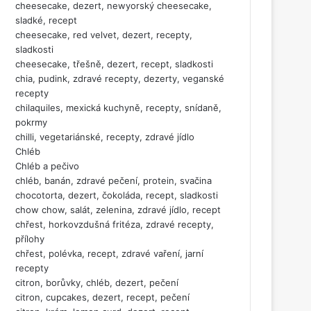
cheesecake, dezert, newyorský cheesecake,
sladké, recept
cheesecake, red velvet, dezert, recepty,
sladkosti
cheesecake, třešně, dezert, recept, sladkosti
chia, pudink, zdravé recepty, dezerty, veganské
recepty
chilaquiles, mexická kuchyně, recepty, snídaně,
pokrmy
chilli, vegetariánské, recepty, zdravé jídlo
Chléb
Chléb a pečivo
chléb, banán, zdravé pečení, protein, svačina
chocotorta, dezert, čokoláda, recept, sladkosti
chow chow, salát, zelenina, zdravé jídlo, recept
chřest, horkovzdušná fritéza, zdravé recepty,
přílohy
chřest, polévka, recept, zdravé vaření, jarní
recepty
citron, borůvky, chléb, dezert, pečení
citron, cupcakes, dezert, recept, pečení