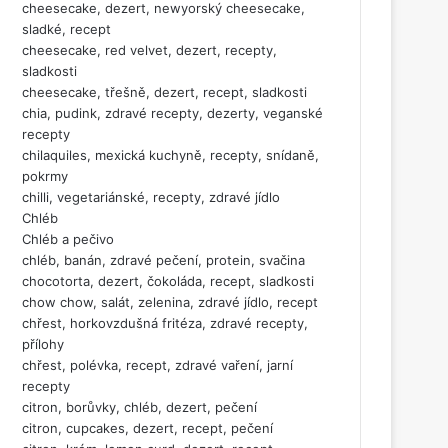
cheesecake, dezert, newyorský cheesecake,
sladké, recept
cheesecake, red velvet, dezert, recepty,
sladkosti
cheesecake, třešně, dezert, recept, sladkosti
chia, pudink, zdravé recepty, dezerty, veganské
recepty
chilaquiles, mexická kuchyně, recepty, snídaně,
pokrmy
chilli, vegetariánské, recepty, zdravé jídlo
Chléb
Chléb a pečivo
chléb, banán, zdravé pečení, protein, svačina
chocotorta, dezert, čokoláda, recept, sladkosti
chow chow, salát, zelenina, zdravé jídlo, recept
chřest, horkovzdušná fritéza, zdravé recepty,
přílohy
chřest, polévka, recept, zdravé vaření, jarní
recepty
citron, borůvky, chléb, dezert, pečení
citron, cupcakes, dezert, recept, pečení