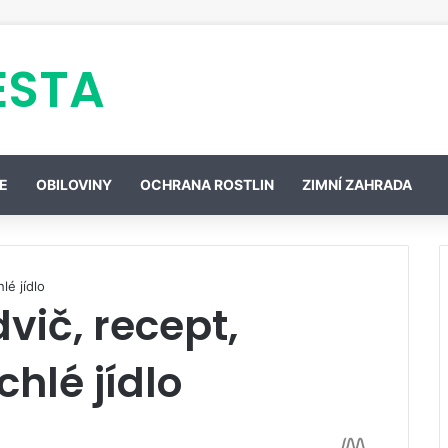
ESTA
E
OBILOVINY
OCHRANA ROSTLIN
ZIMNÍ ZAHRADA
lé jídlo
vič, recept,
hlé jídlo