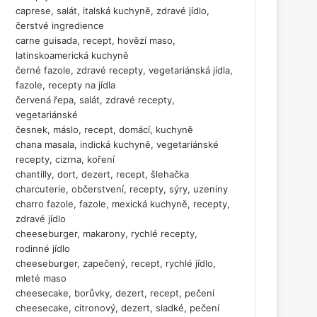
caprese, salát, italská kuchyně, zdravé jídlo,
čerstvé ingredience
carne guisada, recept, hovězí maso,
latinskoamerická kuchyně
černé fazole, zdravé recepty, vegetariánská jídla,
fazole, recepty na jídla
červená řepa, salát, zdravé recepty,
vegetariánské
česnek, máslo, recept, domácí, kuchyně
chana masala, indická kuchyně, vegetariánské
recepty, cizrna, koření
chantilly, dort, dezert, recept, šlehačka
charcuterie, občerstvení, recepty, sýry, uzeniny
charro fazole, fazole, mexická kuchyně, recepty,
zdravé jídlo
cheeseburger, makarony, rychlé recepty,
rodinné jídlo
cheeseburger, zapečený, recept, rychlé jídlo,
mleté maso
cheesecake, borůvky, dezert, recept, pečení
cheesecake, citronový, dezert, sladké, pečení