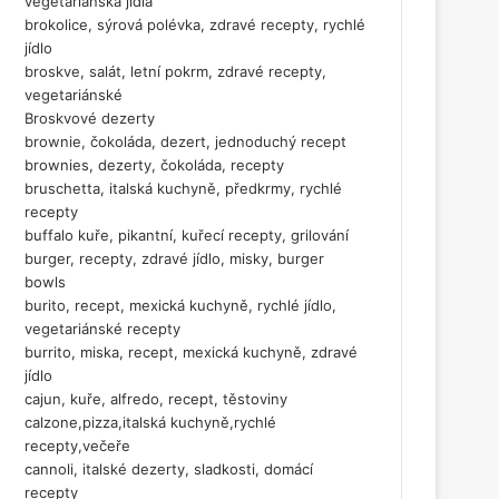
vegetariánská jídla
brokolice, sýrová polévka, zdravé recepty, rychlé
jídlo
broskve, salát, letní pokrm, zdravé recepty,
vegetariánské
Broskvové dezerty
brownie, čokoláda, dezert, jednoduchý recept
brownies, dezerty, čokoláda, recepty
bruschetta, italská kuchyně, předkrmy, rychlé
recepty
buffalo kuře, pikantní, kuřecí recepty, grilování
burger, recepty, zdravé jídlo, misky, burger
bowls
burito, recept, mexická kuchyně, rychlé jídlo,
vegetariánské recepty
burrito, miska, recept, mexická kuchyně, zdravé
jídlo
cajun, kuře, alfredo, recept, těstoviny
calzone,pizza,italská kuchyně,rychlé
recepty,večeře
cannoli, italské dezerty, sladkosti, domácí
recepty