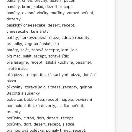
banány, chléb, ořechy, dezert, pečení
banány, krém, koláč, dezert, recept
banány, ovesné vločky, muffiny, zdravé pečení,
dezerty
baskický cheesecake, dezert, recept,
cheesecake, kulinářství
batáty, horkovzdušná fritéza, zdravé recepty,
hranolky, vegetariánské jídlo
batáty, salát, zdravé recepty, letní jídla
big mac, salát, recept, zdravé jídlo
bílá lasagne, recept, italská kuchyně, bešamel,
mleté maso
bílá pizza, recept, italská kuchyně, pizza, domácí
pizza
bílkoviny, zdravé jídlo, fitness, recepty, quinoa
Biscotti a sušenky
boba čaj, bubble tea, recept, nápoje, osvěžení
bomboloni, italské dezerty, sladké pečení,
recepty
borůvky, citron, dort, dezert, recept
borůvky, dort, dezert, recept, sladké
bramborová polévka, pomalý hrnec, recept,