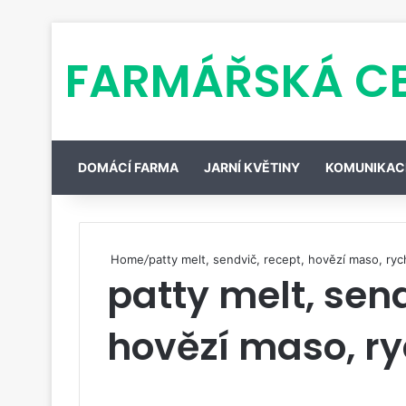
FARMÁŘSKÁ C
DOMÁCÍ FARMA
JARNÍ KVĚTINY
KOMUNIKAC
Home
/
patty melt, sendvič, recept, hovězí maso, rych
patty melt, send
hovězí maso, ryc