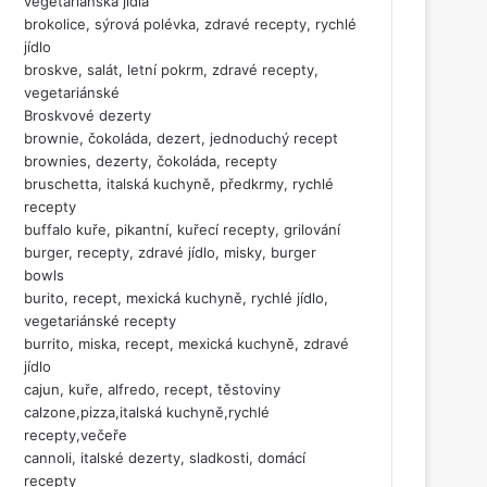
vegetariánská jídla
brokolice, sýrová polévka, zdravé recepty, rychlé
jídlo
broskve, salát, letní pokrm, zdravé recepty,
vegetariánské
Broskvové dezerty
brownie, čokoláda, dezert, jednoduchý recept
brownies, dezerty, čokoláda, recepty
bruschetta, italská kuchyně, předkrmy, rychlé
recepty
buffalo kuře, pikantní, kuřecí recepty, grilování
burger, recepty, zdravé jídlo, misky, burger
bowls
burito, recept, mexická kuchyně, rychlé jídlo,
vegetariánské recepty
burrito, miska, recept, mexická kuchyně, zdravé
jídlo
cajun, kuře, alfredo, recept, těstoviny
calzone,pizza,italská kuchyně,rychlé
recepty,večeře
cannoli, italské dezerty, sladkosti, domácí
recepty