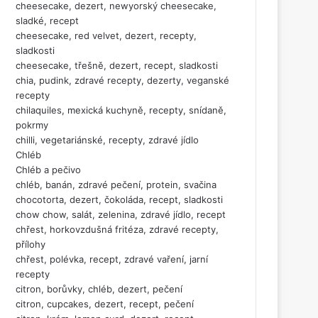
cheesecake, dezert, newyorský cheesecake,
sladké, recept
cheesecake, red velvet, dezert, recepty,
sladkosti
cheesecake, třešně, dezert, recept, sladkosti
chia, pudink, zdravé recepty, dezerty, veganské
recepty
chilaquiles, mexická kuchyně, recepty, snídaně,
pokrmy
chilli, vegetariánské, recepty, zdravé jídlo
Chléb
Chléb a pečivo
chléb, banán, zdravé pečení, protein, svačina
chocotorta, dezert, čokoláda, recept, sladkosti
chow chow, salát, zelenina, zdravé jídlo, recept
chřest, horkovzdušná fritéza, zdravé recepty,
přílohy
chřest, polévka, recept, zdravé vaření, jarní
recepty
citron, borůvky, chléb, dezert, pečení
citron, cupcakes, dezert, recept, pečení