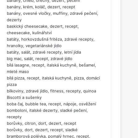
banány, chléb, ořechy, dezert, pečení
banány, krém, koláč, dezert, recept
banány, ovesné vločky, muffiny, zdravé pečení,
dezerty
baskický cheesecake, dezert, recept,
cheesecake, kulinářství
batáty, horkovzdušná fritéza, zdravé recepty,
hranolky, vegetariánské jídlo
batáty, salát, zdravé recepty, letní jídla
big mac, salát, recept, zdravé jídlo
bílá lasagne, recept, italská kuchyně, bešamel,
mleté maso
bílá pizza, recept, italská kuchyně, pizza, domácí
pizza
bílkoviny, zdravé jídlo, fitness, recepty, quinoa
Biscotti a sušenky
boba čaj, bubble tea, recept, nápoje, osvěžení
bomboloni, italské dezerty, sladké pečení,
recepty
borůvky, citron, dort, dezert, recept
borůvky, dort, dezert, recept, sladké
bramborová polévka, pomalý hrnec, recept,