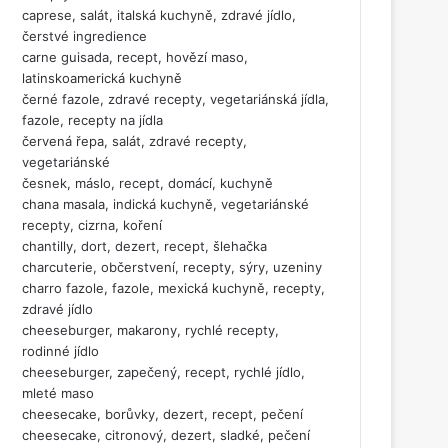
caprese, salát, italská kuchyně, zdravé jídlo,
čerstvé ingredience
carne guisada, recept, hovězí maso,
latinskoamerická kuchyně
černé fazole, zdravé recepty, vegetariánská jídla,
fazole, recepty na jídla
červená řepa, salát, zdravé recepty,
vegetariánské
česnek, máslo, recept, domácí, kuchyně
chana masala, indická kuchyně, vegetariánské
recepty, cizrna, koření
chantilly, dort, dezert, recept, šlehačka
charcuterie, občerstvení, recepty, sýry, uzeniny
charro fazole, fazole, mexická kuchyně, recepty,
zdravé jídlo
cheeseburger, makarony, rychlé recepty,
rodinné jídlo
cheeseburger, zapečený, recept, rychlé jídlo,
mleté maso
cheesecake, borůvky, dezert, recept, pečení
cheesecake, citronový, dezert, sladké, pečení