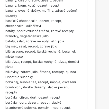
banány, chléb, ořechy, dezert, pečení
banány, krém, koláč, dezert, recept
banány, ovesné vločky, muffiny, zdravé pečení,
dezerty
baskický cheesecake, dezert, recept,
cheesecake, kulinářství
batáty, horkovzdušná fritéza, zdravé recepty,
hranolky, vegetariánské jídlo
batáty, salát, zdravé recepty, letní jídla
big mac, salát, recept, zdravé jídlo
bílá lasagne, recept, italská kuchyně, bešamel,
mleté maso
bílá pizza, recept, italská kuchyně, pizza, domácí
pizza
bílkoviny, zdravé jídlo, fitness, recepty, quinoa
Biscotti a sušenky
boba čaj, bubble tea, recept, nápoje, osvěžení
bomboloni, italské dezerty, sladké pečení,
recepty
borůvky, citron, dort, dezert, recept
borůvky, dort, dezert, recept, sladké
bramborová polévka, pomalý hrnec, recept,