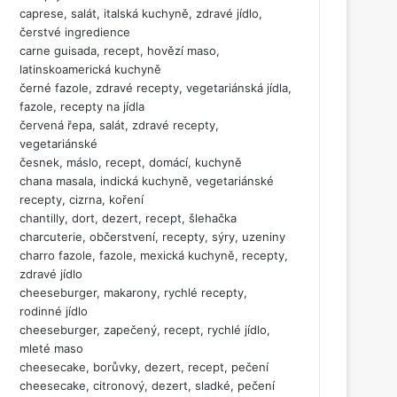
caprese, salát, italská kuchyně, zdravé jídlo,
čerstvé ingredience
carne guisada, recept, hovězí maso,
latinskoamerická kuchyně
černé fazole, zdravé recepty, vegetariánská jídla,
fazole, recepty na jídla
červená řepa, salát, zdravé recepty,
vegetariánské
česnek, máslo, recept, domácí, kuchyně
chana masala, indická kuchyně, vegetariánské
recepty, cizrna, koření
chantilly, dort, dezert, recept, šlehačka
charcuterie, občerstvení, recepty, sýry, uzeniny
charro fazole, fazole, mexická kuchyně, recepty,
zdravé jídlo
cheeseburger, makarony, rychlé recepty,
rodinné jídlo
cheeseburger, zapečený, recept, rychlé jídlo,
mleté maso
cheesecake, borůvky, dezert, recept, pečení
cheesecake, citronový, dezert, sladké, pečení