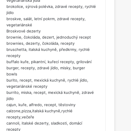
vegetariánská jídla
brokolice, sýrová polévka, zdravé recepty, rychlé
jídlo
broskve, salát, letní pokrm, zdravé recepty,
vegetariánské
Broskvové dezerty
brownie, čokoláda, dezert, jednoduchý recept
brownies, dezerty, čokoláda, recepty
bruschetta, italská kuchyně, předkrmy, rychlé
recepty
buffalo kuře, pikantní, kuřecí recepty, grilování
burger, recepty, zdravé jídlo, misky, burger
bowls
burito, recept, mexická kuchyně, rychlé jídlo,
vegetariánské recepty
burrito, miska, recept, mexická kuchyně, zdravé
jídlo
cajun, kuře, alfredo, recept, těstoviny
calzone,pizza,italská kuchyně,rychlé
recepty,večeře
cannoli, italské dezerty, sladkosti, domácí
recepty