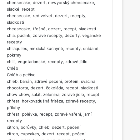
cheesecake, dezert, newyorský cheesecake,
sladké, recept
cheesecake, red velvet, dezert, recepty,
sladkosti
cheesecake, třešně, dezert, recept, sladkosti
chia, pudink, zdravé recepty, dezerty, veganské
recepty
chilaquiles, mexická kuchyně, recepty, snídaně,
pokrmy
chilli, vegetariánské, recepty, zdravé jídlo
Chléb
Chléb a pečivo
chléb, banán, zdravé pečení, protein, svačina
chocotorta, dezert, čokoláda, recept, sladkosti
chow chow, salát, zelenina, zdravé jídlo, recept
chřest, horkovzdušná fritéza, zdravé recepty,
přílohy
chřest, polévka, recept, zdravé vaření, jarní
recepty
citron, borůvky, chléb, dezert, pečení
citron, cupcakes, dezert, recept, pečení