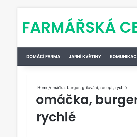
FARMÁŘSKÁ C
DOMÁCÍ FARMA
JARNÍ KVĚTINY
KOMUNIKAC
Home
/
omáčka, burger, grilování, recept, rychlé
omáčka, burger,
rychlé