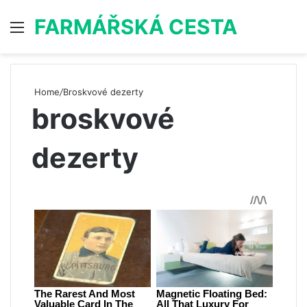
FARMÁŘSKÁ CESTA
Menu
S
Home
/
Broskvové dezerty
broskvové
dezerty