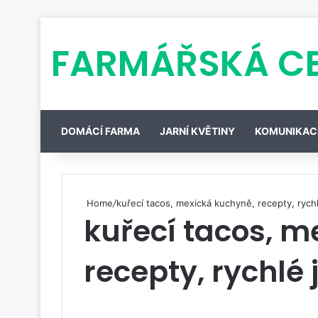
FARMÁŘSKÁ C
DOMÁCÍ FARMA
JARNÍ KVĚTINY
KOMUNIKAC
Home
/
kuřecí tacos, mexická kuchyně, recepty, rychl
kuřecí tacos, m
recepty, rychlé 