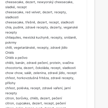
cheesecake, dezert, newyorský cheesecake,
sladké, recept
cheesecake, red velvet, dezert, recepty,
sladkosti
cheesecake, třešně, dezert, recept, sladkosti
chia, pudink, zdravé recepty, dezerty, veganské
recepty
chilaquiles, mexická kuchyně, recepty, snídaně,
pokrmy
chilli, vegetariánské, recepty, zdravé jídlo
Chléb
Chléb a pečivo
chléb, banán, zdravé pečení, protein, svačina
chocotorta, dezert, čokoláda, recept, sladkosti
chow chow, salát, zelenina, zdravé jídlo, recept
chřest, horkovzdušná fritéza, zdravé recepty,
přílohy
chřest, polévka, recept, zdravé vaření, jarní
recepty
citron, borůvky, chléb, dezert, pečení
citron, cupcakes, dezert, recept, pečení