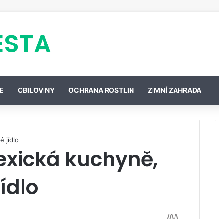
ESTA
E
OBILOVINY
OCHRANA ROSTLIN
ZIMNÍ ZAHRADA
é jídlo
exická kuchyně,
jídlo