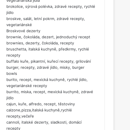
vegetariánská jídla
brokolice, sýrová polévka, zdravé recepty, rychlé
jídlo
broskve, salát, letní pokrm, zdravé recepty,
vegetariánské
Broskvové dezerty
brownie, čokoláda, dezert, jednoduchý recept
brownies, dezerty, čokoláda, recepty
bruschetta, italská kuchyně, předkrmy, rychlé
recepty
buffalo kuře, pikantní, kuřecí recepty, grilování
burger, recepty, zdravé jídlo, misky, burger
bowls
burito, recept, mexická kuchyně, rychlé jídlo,
vegetariánské recepty
burrito, miska, recept, mexická kuchyně, zdravé
jídlo
cajun, kuře, alfredo, recept, těstoviny
calzone,pizza,italská kuchyně,rychlé
recepty,večeře
cannoli, italské dezerty, sladkosti, domácí
recepty