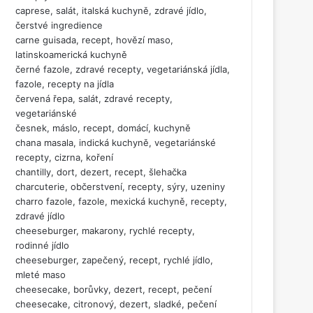
caprese, salát, italská kuchyně, zdravé jídlo,
čerstvé ingredience
carne guisada, recept, hovězí maso,
latinskoamerická kuchyně
černé fazole, zdravé recepty, vegetariánská jídla,
fazole, recepty na jídla
červená řepa, salát, zdravé recepty,
vegetariánské
česnek, máslo, recept, domácí, kuchyně
chana masala, indická kuchyně, vegetariánské
recepty, cizrna, koření
chantilly, dort, dezert, recept, šlehačka
charcuterie, občerstvení, recepty, sýry, uzeniny
charro fazole, fazole, mexická kuchyně, recepty,
zdravé jídlo
cheeseburger, makarony, rychlé recepty,
rodinné jídlo
cheeseburger, zapečený, recept, rychlé jídlo,
mleté maso
cheesecake, borůvky, dezert, recept, pečení
cheesecake, citronový, dezert, sladké, pečení