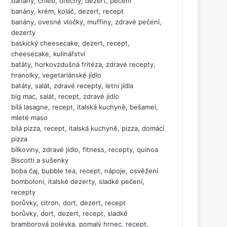
banány, chléb, ořechy, dezert, pečení
banány, krém, koláč, dezert, recept
banány, ovesné vločky, muffiny, zdravé pečení,
dezerty
baskický cheesecake, dezert, recept,
cheesecake, kulinářství
batáty, horkovzdušná fritéza, zdravé recepty,
hranolky, vegetariánské jídlo
batáty, salát, zdravé recepty, letní jídla
big mac, salát, recept, zdravé jídlo
bílá lasagne, recept, italská kuchyně, bešamel,
mleté maso
bílá pizza, recept, italská kuchyně, pizza, domácí
pizza
bílkoviny, zdravé jídlo, fitness, recepty, quinoa
Biscotti a sušenky
boba čaj, bubble tea, recept, nápoje, osvěžení
bomboloni, italské dezerty, sladké pečení,
recepty
borůvky, citron, dort, dezert, recept
borůvky, dort, dezert, recept, sladké
bramborová polévka, pomalý hrnec, recept,