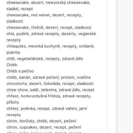
cheesecake, dezert, newyorský cheesecake,
sladké, recept
cheesecake, red velvet, dezert, recepty,
sladkosti
cheesecake, třešně, dezert, recept, sladkosti
chia, pudink, zdravé recepty, dezerty, veganské
recepty
chilaquiles, mexická kuchyně, recepty, snídaně,
pokrmy
chilli, vegetariánské, recepty, zdravé jídlo
Chléb
Chléb a pečivo
chléb, banán, zdravé pečení, protein, svačina
chocotorta, dezert, čokoláda, recept, sladkosti
chow chow, salát, zelenina, zdravé jídlo, recept
chřest, horkovzdušná fritéza, zdravé recepty,
přílohy
chřest, polévka, recept, zdravé vaření, jarní
recepty
citron, borůvky, chléb, dezert, pečení
citron, cupcakes, dezert, recept, pečení