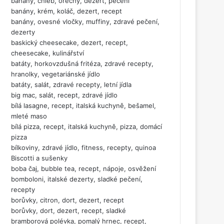
banány, chléb, ořechy, dezert, pečení
banány, krém, koláč, dezert, recept
banány, ovesné vločky, muffiny, zdravé pečení,
dezerty
baskický cheesecake, dezert, recept,
cheesecake, kulinářství
batáty, horkovzdušná fritéza, zdravé recepty,
hranolky, vegetariánské jídlo
batáty, salát, zdravé recepty, letní jídla
big mac, salát, recept, zdravé jídlo
bílá lasagne, recept, italská kuchyně, bešamel,
mleté maso
bílá pizza, recept, italská kuchyně, pizza, domácí
pizza
bílkoviny, zdravé jídlo, fitness, recepty, quinoa
Biscotti a sušenky
boba čaj, bubble tea, recept, nápoje, osvěžení
bomboloni, italské dezerty, sladké pečení,
recepty
borůvky, citron, dort, dezert, recept
borůvky, dort, dezert, recept, sladké
bramborová polévka, pomalý hrnec, recept,