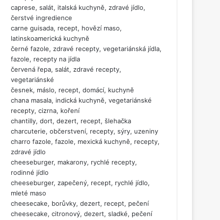
caprese, salát, italská kuchyně, zdravé jídlo,
čerstvé ingredience
carne guisada, recept, hovězí maso,
latinskoamerická kuchyně
černé fazole, zdravé recepty, vegetariánská jídla,
fazole, recepty na jídla
červená řepa, salát, zdravé recepty,
vegetariánské
česnek, máslo, recept, domácí, kuchyně
chana masala, indická kuchyně, vegetariánské
recepty, cizrna, koření
chantilly, dort, dezert, recept, šlehačka
charcuterie, občerstvení, recepty, sýry, uzeniny
charro fazole, fazole, mexická kuchyně, recepty,
zdravé jídlo
cheeseburger, makarony, rychlé recepty,
rodinné jídlo
cheeseburger, zapečený, recept, rychlé jídlo,
mleté maso
cheesecake, borůvky, dezert, recept, pečení
cheesecake, citronový, dezert, sladké, pečení