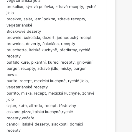
vegetariánská jídla
brokolice, sýrová polévka, zdravé recepty, rychlé
jídlo
broskve, salát, letní pokrm, zdravé recepty,
vegetariánské
Broskvové dezerty
brownie, čokoláda, dezert, jednoduchý recept
brownies, dezerty, čokoláda, recepty
bruschetta, italská kuchyně, předkrmy, rychlé
recepty
buffalo kuře, pikantní, kuřecí recepty, grilování
burger, recepty, zdravé jídlo, misky, burger
bowls
burito, recept, mexická kuchyně, rychlé jídlo,
vegetariánské recepty
burrito, miska, recept, mexická kuchyně, zdravé
jídlo
cajun, kuře, alfredo, recept, těstoviny
calzone,pizza,italská kuchyně,rychlé
recepty,večeře
cannoli, italské dezerty, sladkosti, domácí
recepty