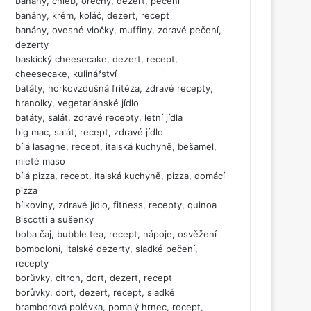
banány, chléb, ořechy, dezert, pečení
banány, krém, koláč, dezert, recept
banány, ovesné vločky, muffiny, zdravé pečení,
dezerty
baskický cheesecake, dezert, recept,
cheesecake, kulinářství
batáty, horkovzdušná fritéza, zdravé recepty,
hranolky, vegetariánské jídlo
batáty, salát, zdravé recepty, letní jídla
big mac, salát, recept, zdravé jídlo
bílá lasagne, recept, italská kuchyně, bešamel,
mleté maso
bílá pizza, recept, italská kuchyně, pizza, domácí
pizza
bílkoviny, zdravé jídlo, fitness, recepty, quinoa
Biscotti a sušenky
boba čaj, bubble tea, recept, nápoje, osvěžení
bomboloni, italské dezerty, sladké pečení,
recepty
borůvky, citron, dort, dezert, recept
borůvky, dort, dezert, recept, sladké
bramborová polévka, pomalý hrnec, recept,