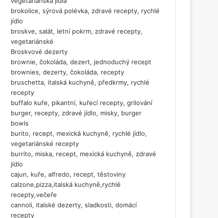
vegetariánská jídla
brokolice, sýrová polévka, zdravé recepty, rychlé
jídlo
broskve, salát, letní pokrm, zdravé recepty,
vegetariánské
Broskvové dezerty
brownie, čokoláda, dezert, jednoduchý recept
brownies, dezerty, čokoláda, recepty
bruschetta, italská kuchyně, předkrmy, rychlé
recepty
buffalo kuře, pikantní, kuřecí recepty, grilování
burger, recepty, zdravé jídlo, misky, burger
bowls
burito, recept, mexická kuchyně, rychlé jídlo,
vegetariánské recepty
burrito, miska, recept, mexická kuchyně, zdravé
jídlo
cajun, kuře, alfredo, recept, těstoviny
calzone,pizza,italská kuchyně,rychlé
recepty,večeře
cannoli, italské dezerty, sladkosti, domácí
recepty