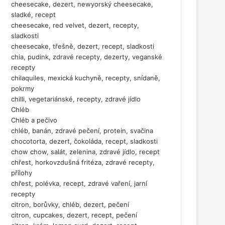
cheesecake, dezert, newyorský cheesecake,
sladké, recept
cheesecake, red velvet, dezert, recepty,
sladkosti
cheesecake, třešně, dezert, recept, sladkosti
chia, pudink, zdravé recepty, dezerty, veganské
recepty
chilaquiles, mexická kuchyně, recepty, snídaně,
pokrmy
chilli, vegetariánské, recepty, zdravé jídlo
Chléb
Chléb a pečivo
chléb, banán, zdravé pečení, protein, svačina
chocotorta, dezert, čokoláda, recept, sladkosti
chow chow, salát, zelenina, zdravé jídlo, recept
chřest, horkovzdušná fritéza, zdravé recepty,
přílohy
chřest, polévka, recept, zdravé vaření, jarní
recepty
citron, borůvky, chléb, dezert, pečení
citron, cupcakes, dezert, recept, pečení