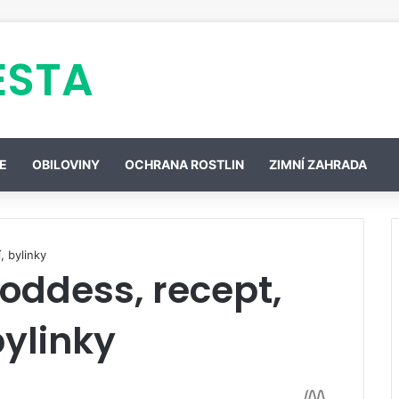
ESTA
E
OBILOVINY
OCHRANA ROSTLIN
ZIMNÍ ZAHRADA
, bylinky
goddess, recept,
bylinky