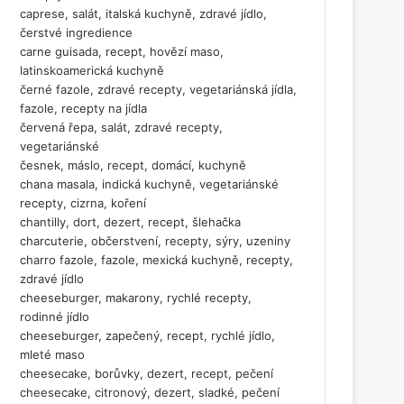
caprese, salát, italská kuchyně, zdravé jídlo,
čerstvé ingredience
carne guisada, recept, hovězí maso,
latinskoamerická kuchyně
černé fazole, zdravé recepty, vegetariánská jídla,
fazole, recepty na jídla
červená řepa, salát, zdravé recepty,
vegetariánské
česnek, máslo, recept, domácí, kuchyně
chana masala, indická kuchyně, vegetariánské
recepty, cizrna, koření
chantilly, dort, dezert, recept, šlehačka
charcuterie, občerstvení, recepty, sýry, uzeniny
charro fazole, fazole, mexická kuchyně, recepty,
zdravé jídlo
cheeseburger, makarony, rychlé recepty,
rodinné jídlo
cheeseburger, zapečený, recept, rychlé jídlo,
mleté maso
cheesecake, borůvky, dezert, recept, pečení
cheesecake, citronový, dezert, sladké, pečení