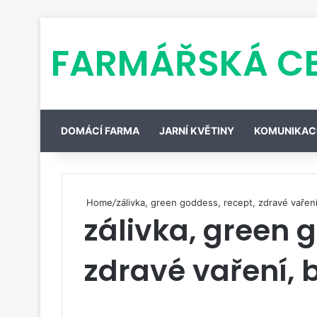
FARMÁŘSKÁ C
DOMÁCÍ FARMA
JARNÍ KVĚTINY
KOMUNIKAC
Home
/
zálivka, green goddess, recept, zdravé vaření
zálivka, green 
zdravé vaření, 