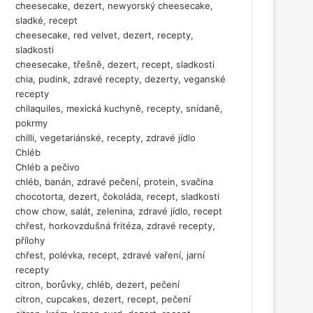
cheesecake, dezert, newyorský cheesecake,
sladké, recept
cheesecake, red velvet, dezert, recepty,
sladkosti
cheesecake, třešně, dezert, recept, sladkosti
chia, pudink, zdravé recepty, dezerty, veganské
recepty
chilaquiles, mexická kuchyně, recepty, snídaně,
pokrmy
chilli, vegetariánské, recepty, zdravé jídlo
Chléb
Chléb a pečivo
chléb, banán, zdravé pečení, protein, svačina
chocotorta, dezert, čokoláda, recept, sladkosti
chow chow, salát, zelenina, zdravé jídlo, recept
chřest, horkovzdušná fritéza, zdravé recepty,
přílohy
chřest, polévka, recept, zdravé vaření, jarní
recepty
citron, borůvky, chléb, dezert, pečení
citron, cupcakes, dezert, recept, pečení