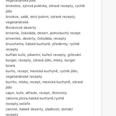
vegetariánská jídla
brokolice, sýrová polévka, zdravé recepty, rychlé
jídlo
broskve, salát, letní pokrm, zdravé recepty,
vegetariánské
Broskvové dezerty
brownie, čokoláda, dezert, jednoduchý recept
brownies, dezerty, čokoláda, recepty
bruschetta, italská kuchyně, předkrmy, rychlé
recepty
buffalo kuře, pikantní, kuřecí recepty, grilování
burger, recepty, zdravé jídlo, misky, burger
bowls
burito, recept, mexická kuchyně, rychlé jídlo,
vegetariánské recepty
burrito, miska, recept, mexická kuchyně, zdravé
jídlo
cajun, kuře, alfredo, recept, těstoviny
calzone,pizza,italská kuchyně,rychlé
recepty,večeře
cannoli, italské dezerty, sladkosti, domácí
recepty