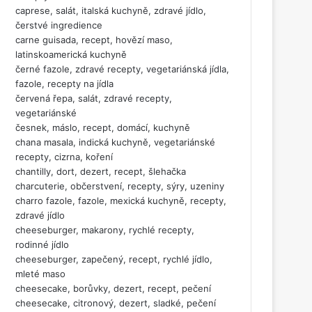
caprese, salát, italská kuchyně, zdravé jídlo,
čerstvé ingredience
carne guisada, recept, hovězí maso,
latinskoamerická kuchyně
černé fazole, zdravé recepty, vegetariánská jídla,
fazole, recepty na jídla
červená řepa, salát, zdravé recepty,
vegetariánské
česnek, máslo, recept, domácí, kuchyně
chana masala, indická kuchyně, vegetariánské
recepty, cizrna, koření
chantilly, dort, dezert, recept, šlehačka
charcuterie, občerstvení, recepty, sýry, uzeniny
charro fazole, fazole, mexická kuchyně, recepty,
zdravé jídlo
cheeseburger, makarony, rychlé recepty,
rodinné jídlo
cheeseburger, zapečený, recept, rychlé jídlo,
mleté maso
cheesecake, borůvky, dezert, recept, pečení
cheesecake, citronový, dezert, sladké, pečení