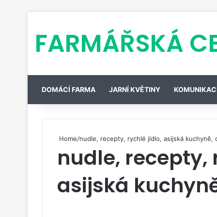
FARMÁŘSKÁ C
DOMÁCÍ FARMA
JARNÍ KVĚTINY
KOMUNIKAC
Home
/
nudle, recepty, rychlé jídlo, asijská kuchyně,
nudle, recepty, r
asijská kuchyn