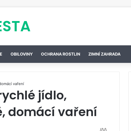
ESTA
E
OBILOVINY
OCHRANA ROSTLIN
ZIMNÍ ZAHRADA
 domácí vaření
ychlé jídlo,
ě, domácí vaření