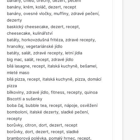
banány, chléb, ořechy, dezert, pečení
banány, krém, koláč, dezert, recept
banány, ovesné vločky, muffiny, zdravé pečení,
dezerty
baskický cheesecake, dezert, recept,
cheesecake, kulinářství
batáty, horkovzdušná fritéza, zdravé recepty,
hranolky, vegetariánské jídlo
batáty, salát, zdravé recepty, letní jídla
big mac, salát, recept, zdravé jídlo
bílá lasagne, recept, italská kuchyně, bešamel,
mleté maso
bílá pizza, recept, italská kuchyně, pizza, domácí
pizza
bílkoviny, zdravé jídlo, fitness, recepty, quinoa
Biscotti a sušenky
boba čaj, bubble tea, recept, nápoje, osvěžení
bomboloni, italské dezerty, sladké pečení,
recepty
borůvky, citron, dort, dezert, recept
borůvky, dort, dezert, recept, sladké
bramborová polévka, pomalý hrnec, recept,