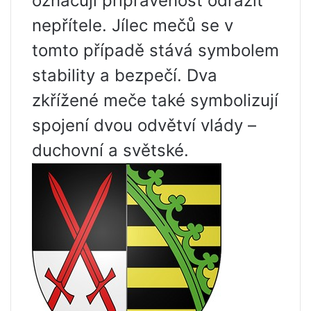
označují připravenost odrazit
nepřítele. Jílec mečů se v
tomto případě stává symbolem
stability a bezpečí. Dva
zkřížené meče také symbolizují
spojení dvou odvětví vlády –
duchovní a světské.