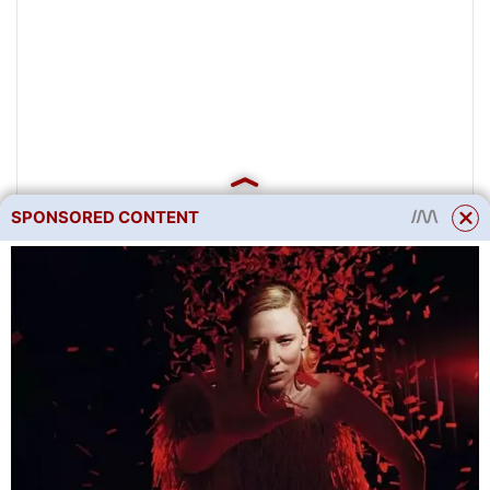
SPONSORED CONTENT
Listy akantové rostliny
Ve středomořských zemích
tato vytrvalá rostlina se svými
zvláštními ostnitými listy
symbolizuje život a