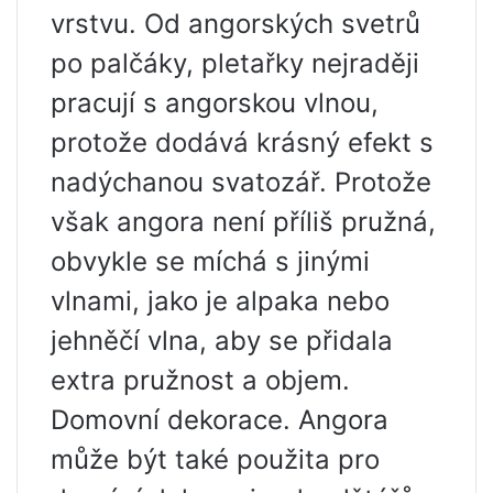
vrstvu. Od angorských svetrů
po palčáky, pletařky nejraději
pracují s angorskou vlnou,
protože dodává krásný efekt s
nadýchanou svatozář. Protože
však angora není příliš pružná,
obvykle se míchá s jinými
vlnami, jako je alpaka nebo
jehněčí vlna, aby se přidala
extra pružnost a objem.
Domovní dekorace. Angora
může být také použita pro