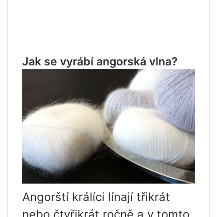
Jak se vyrábí angorská vlna?
Angorští králíci línají třikrát
nebo čtyřikrát ročně a v tomto