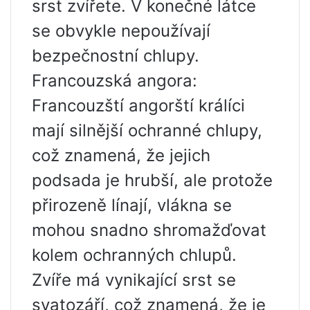
srst zvířete. V konečné látce
se obvykle nepoužívají
bezpečnostní chlupy.
Francouzská angora:
Francouzští angorští králíci
mají silnější ochranné chlupy,
což znamená, že jejich
podsada je hrubší, ale protože
přirozeně línají, vlákna se
mohou snadno shromažďovat
kolem ochranných chlupů.
Zvíře má vynikající srst se
svatozáří, což znamená, že je