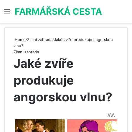
FARMÁŘSKÁ CESTA
Menu
S
Home
/
Zimní zahrada
/
Jaké zvíře produkuje angorskou
vlnu?
Zimní zahrada
Jaké zvíře
produkuje
angorskou vlnu?