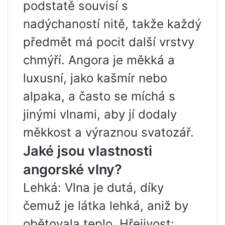
podstatě souvisí s
nadýchaností nitě, takže každý
předmět má pocit další vrstvy
chmýří. Angora je měkká a
luxusní, jako kašmír nebo
alpaka, a často se míchá s
jinými vlnami, aby jí dodaly
měkkost a výraznou svatozář.
Jaké jsou vlastnosti
angorské vlny?
Lehká: Vlna je dutá, díky
čemuž je látka lehká, aniž by
obětovala teplo. Hřejivost: