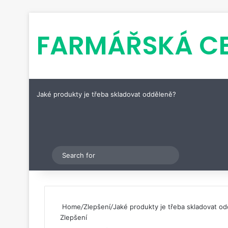
FARMÁŘSKÁ C
Jaké produkty je třeba skladovat odděleně?
Pinterest
Switch skin
Search
for
Home
/
Zlepšení
/
Jaké produkty je třeba skladovat o
Zlepšení