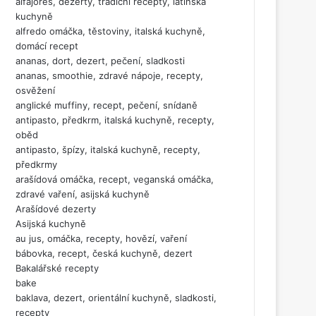
alfajores, dezerty, tradiční recepty, latinská
kuchyně
alfredo omáčka, těstoviny, italská kuchyně,
domácí recept
ananas, dort, dezert, pečení, sladkosti
ananas, smoothie, zdravé nápoje, recepty,
osvěžení
anglické muffiny, recept, pečení, snídaně
antipasto, předkrm, italská kuchyně, recepty,
oběd
antipasto, špízy, italská kuchyně, recepty,
předkrmy
arašídová omáčka, recept, veganská omáčka,
zdravé vaření, asijská kuchyně
Arašídové dezerty
Asijská kuchyně
au jus, omáčka, recepty, hovězí, vaření
bábovka, recept, česká kuchyně, dezert
Bakalářské recepty
bake
baklava, dezert, orientální kuchyně, sladkosti,
recepty