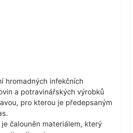
ení hromadných infekčních
vin a potravinářských výrobků
pravou, pro kterou je předepsaným
as.
a je čalouněn materiálem, který