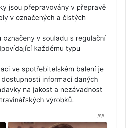
bky jsou přepravovány v přepravě
ely v označených a čistých
ou označeny v souladu s regulační
povídající každému typu
ci ve spotřebitelském balení je
a dostupnosti informací daných
adavky na jakost a nezávadnost
travinářských výrobků.