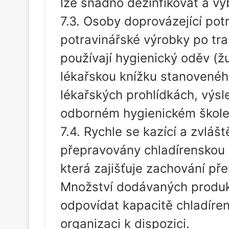
lze snadno dezinfikovat a vy
7.3. Osoby doprovázející pot
potravinářské výrobky po tra
používají hygienický oděv (ž
lékařskou knížku stanovené
lékařských prohlídkách, výsl
odborném hygienickém školení
7.4. Rychle se kazící a zvlášt
přepravovány chladírenskou 
která zajišťuje zachování př
Množství dodávaných produk
odpovídat kapacitě chladíren
organizaci k dispozici.