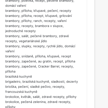
brambory, polévka, recept, pečené brambory,
domácí vaření
brambory, příloha, křupavé, pečení, recepty
brambory, příloha, recept, křupavé, grilování
brambory, přílohy, ranch, recepty, vaření
brambory, recepty, brambora v slupce,
jednoduché recepty
brambory, salát, pečené brambory, zdravé
recepty, vegetariánské jídlo
brambory, slupky, recepty, rychlé jídlo, domácí
vaření
brambory, snídaně, příloha, křupavé, recept
brambory, zapečené, au gratin, recept, příloha
brambory, zapečené, Cracker Barrel, recepty,
příloha
brazilská kuchyně
brigadeiro, brazilská kuchyně, sladkosti, dezerty
brioška, pečení, sladké pečivo, recepty,
francouzská kuchyně
brokolice, květák, salát, zdravé recepty, přílohy
brokolice, pečená zelenina, zdravé recepty,
přílohy