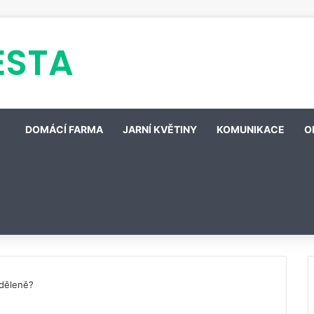
ESTA
DOMÁCÍ FARMA
JARNÍ KVĚTINY
KOMUNIKACE
O
dděleně?