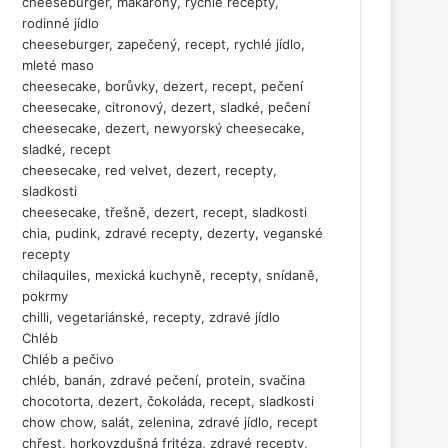
cheeseburger, makarony, rychlé recepty,
rodinné jídlo
cheeseburger, zapečený, recept, rychlé jídlo,
mleté maso
cheesecake, borůvky, dezert, recept, pečení
cheesecake, citronový, dezert, sladké, pečení
cheesecake, dezert, newyorský cheesecake,
sladké, recept
cheesecake, red velvet, dezert, recepty,
sladkosti
cheesecake, třešně, dezert, recept, sladkosti
chia, pudink, zdravé recepty, dezerty, veganské
recepty
chilaquiles, mexická kuchyně, recepty, snídaně,
pokrmy
chilli, vegetariánské, recepty, zdravé jídlo
Chléb
Chléb a pečivo
chléb, banán, zdravé pečení, protein, svačina
chocotorta, dezert, čokoláda, recept, sladkosti
chow chow, salát, zelenina, zdravé jídlo, recept
chřest, horkovzdušná fritéza, zdravé recepty,