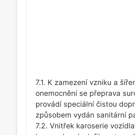
7.1. K zamezení vzniku a šíř
onemocnění se přeprava suro
provádí speciální čistou do
způsobem vydán sanitární p
7.2. Vnitřek karoserie vozidl