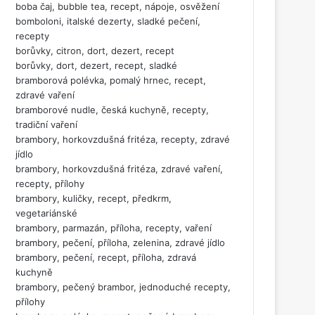
boba čaj, bubble tea, recept, nápoje, osvěžení
bomboloni, italské dezerty, sladké pečení,
recepty
borůvky, citron, dort, dezert, recept
borůvky, dort, dezert, recept, sladké
bramborová polévka, pomalý hrnec, recept,
zdravé vaření
bramborové nudle, česká kuchyně, recepty,
tradiční vaření
brambory, horkovzdušná fritéza, recepty, zdravé
jídlo
brambory, horkovzdušná fritéza, zdravé vaření,
recepty, přílohy
brambory, kuličky, recept, předkrm,
vegetariánské
brambory, parmazán, příloha, recepty, vaření
brambory, pečení, příloha, zelenina, zdravé jídlo
brambory, pečení, recept, příloha, zdravá
kuchyně
brambory, pečený brambor, jednoduché recepty,
přílohy