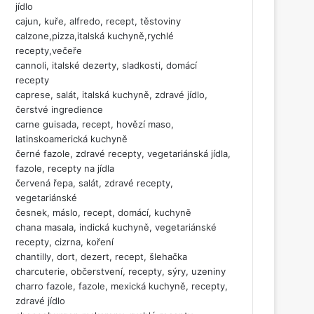
jídlo
cajun, kuře, alfredo, recept, těstoviny
calzone,pizza,italská kuchyně,rychlé
recepty,večeře
cannoli, italské dezerty, sladkosti, domácí
recepty
caprese, salát, italská kuchyně, zdravé jídlo,
čerstvé ingredience
carne guisada, recept, hovězí maso,
latinskoamerická kuchyně
černé fazole, zdravé recepty, vegetariánská jídla,
fazole, recepty na jídla
červená řepa, salát, zdravé recepty,
vegetariánské
česnek, máslo, recept, domácí, kuchyně
chana masala, indická kuchyně, vegetariánské
recepty, cizrna, koření
chantilly, dort, dezert, recept, šlehačka
charcuterie, občerstvení, recepty, sýry, uzeniny
charro fazole, fazole, mexická kuchyně, recepty,
zdravé jídlo