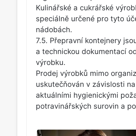
Kulinářské a cukrářské výro
speciálně určené pro tyto úč
nádobách.
7.5. Přepravní kontejnery js
a technickou dokumentací od
výrobku.
Prodej výrobků mimo organiza
uskutečňován v závislosti n
aktuálními hygienickými pož
potravinářských surovin a po