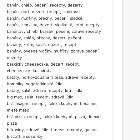
banán, chléb, pečení, recepty, dezerty
banán, dort, dezert, recept, sladkosti
banán, muffiny, ořechy, pečení, sladké
banán, zmrzlina, dezert, sladkosti, letní recepty
banánový chléb, kvásek, pečení, zdravé recepty
banány, chléb, ořechy, dezert, pečení
banány, krém, koláč, dezert, recept
banány, ovesné vločky, muffiny, zdravé pečení,
dezerty
baskický cheesecake, dezert, recept,
cheesecake, kulinářství
batáty, horkovzdušná fritéza, zdravé recepty,
hranolky, vegetariánské jídlo
batáty, salát, zdravé recepty, letní jídla
big mac, salát, recept, zdravé jídlo
bílá lasagne, recept, italská kuchyně, bešamel,
mleté maso
bílá pizza, recept, italská kuchyně, pizza, domácí
pizza
bílkoviny, zdravé jídlo, fitness, recepty, quinoa
Biscotti a sušenky