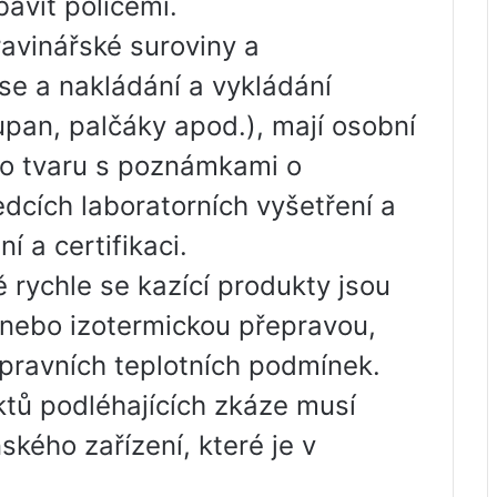
bavit policemi.
ravinářské suroviny a
se a nakládání a vykládání
upan, palčáky apod.), mají osobní
ho tvaru s poznámkami o
edcích laboratorních vyšetření a
 a certifikaci.
ě rychle se kazící produkty jsou
nebo izotermickou přepravou,
epravních teplotních podmínek.
tů podléhajících zkáze musí
ského zařízení, které je v