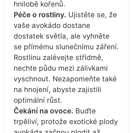
hnilobě kořenů.
Péče o rostliny.
Ujistěte se, že
vaše avokádo dostane
dostatek světla, ale vyhněte
se přímému slunečnímu záření.
Rostlinu zalévejte střídmě,
nechte půdu mezi zálivkami
vyschnout. Nezapomeňte také
na hnojení, abyste zajistili
optimální růst.
Čekání na ovoce.
Buďte
trpěliví, protože exotické plody
avokáda začnou plodit až