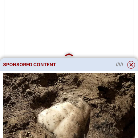
SPONSORED CONTENT
Mučenka začne kvést a plodit
obvykle 1-2 roky po výsadbě.
Plody dozrávají na rostlině a
lze je sklízet, když jsou měkké