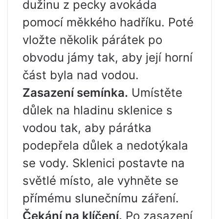
dužinu z pecky avokáda
pomocí měkkého hadříku. Poté
vložte několik párátek po
obvodu jámy tak, aby její horní
část byla nad vodou.
Zasazení semínka.
Umístěte
důlek na hladinu sklenice s
vodou tak, aby párátka
podepřela důlek a nedotýkala
se vody. Sklenici postavte na
světlé místo, ale vyhněte se
přímému slunečnímu záření.
Čekání na klíčení.
Po zasazení