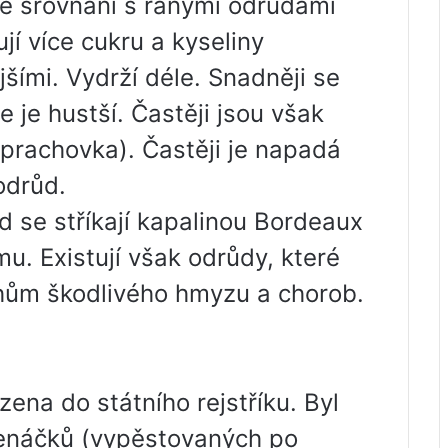
 Ve srovnání s ranými odrůdami
jí více cukru a kyseliny
jšími. Vydrží déle. Snadněji se
e je hustší. Častěji jsou však
prachovka). Častěji je napadá
odrůd.
d se stříkají kapalinou Bordeaux
u. Existují však odrůdy, které
uhům škodlivého hmyzu a chorob.
ena do státního rejstříku. Byl
enáčků (vypěstovaných po