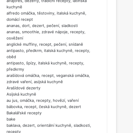
alfajores, dezerty, tradiční recepty, latinská
kuchyně
alfredo omáčka, těstoviny, italská kuchyně,
domácí recept
ananas, dort, dezert, pečení, sladkosti
ananas, smoothie, zdravé nápoje, recepty,
osvěžení
anglické muffiny, recept, pečení, snídaně
antipasto, předkrm, italská kuchyně, recepty,
oběd
antipasto, špízy, italská kuchyně, recepty,
předkrmy
arašídová omáčka, recept, veganská omáčka,
zdravé vaření, asijská kuchyně
Arašídové dezerty
Asijská kuchyně
au jus, omáčka, recepty, hovězí, vaření
bábovka, recept, česká kuchyně, dezert
Bakalářské recepty
bake
baklava, dezert, orientální kuchyně, sladkosti,
recepty