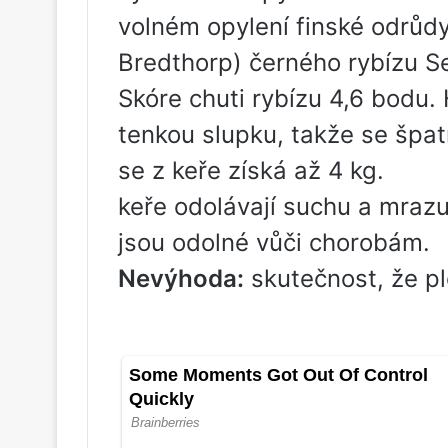
volném opylení finské odrůdy
Bredthorp) černého rybízu S
Skóre chuti rybízu 4,6 bodu. 
tenkou slupku, takže se špat
se z keře získá až 4 kg.
keře odolávají suchu a mrazu
jsou odolné vůči chorobám.
Nevýhoda:
skutečnost, že pl