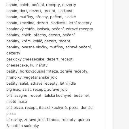
banán, chléb, pečení, recepty, dezerty
banán, dort, dezert, recept, sladkosti
banán, muffiny, ořechy, pečení, sladké
banán, zmrzlina, dezert, sladkosti, letní recepty
banánový chléb, kvásek, pečení, zdravé recepty
banány, chléb, ořechy, dezert, pečení
banány, krém, koláč, dezert, recept
banány, ovesné vločky, muffiny, zdravé pečení,
dezerty
baskický cheesecake, dezert, recept,
cheesecake, kulinářství
batáty, horkovzdušná fritéza, zdravé recepty,
hranolky, vegetariánské jídlo
batáty, salát, zdravé recepty, letní jídla
big mac, salát, recept, zdravé jídlo
bílá lasagne, recept, italská kuchyně, bešamel,
mleté maso
bílá pizza, recept, italská kuchyně, pizza, domácí
pizza
bílkoviny, zdravé jídlo, fitness, recepty, quinoa
Biscotti a sušenky