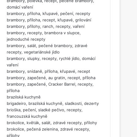
brambory, polévka, recept, pečené brambory,
domácí vaření
brambory, příloha, křupavé, pečení, recepty
brambory, příloha, recept, křupavé, grilování
brambory, přílohy, ranch, recepty, vaření
brambory, recepty, brambora v slupce,
jednoduché recepty
brambory, salát, pečené brambory, zdravé
recepty, vegetariánské jídlo
brambory, slupky, recepty, rychlé jídlo, domácí
vaření
brambory, snídaně, příloha, křupavé, recept
brambory, zapečené, au gratin, recept, příloha
brambory, zapečené, Cracker Barrel, recepty,
příloha
brazilská kuchyně
brigadeiro, brazilská kuchyně, sladkosti, dezerty
brioška, pečení, sladké pečivo, recepty,
francouzská kuchyně
brokolice, květák, salát, zdravé recepty, přílohy
brokolice, pečená zelenina, zdravé recepty,
přílohy