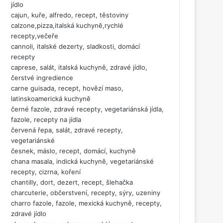
jídlo
cajun, kuře, alfredo, recept, těstoviny
calzone,pizza,italská kuchyně,rychlé
recepty,večeře
cannoli, italské dezerty, sladkosti, domácí
recepty
caprese, salát, italská kuchyně, zdravé jídlo,
čerstvé ingredience
carne guisada, recept, hovězí maso,
latinskoamerická kuchyně
černé fazole, zdravé recepty, vegetariánská jídla,
fazole, recepty na jídla
červená řepa, salát, zdravé recepty,
vegetariánské
česnek, máslo, recept, domácí, kuchyně
chana masala, indická kuchyně, vegetariánské
recepty, cizrna, koření
chantilly, dort, dezert, recept, šlehačka
charcuterie, občerstvení, recepty, sýry, uzeniny
charro fazole, fazole, mexická kuchyně, recepty,
zdravé jídlo