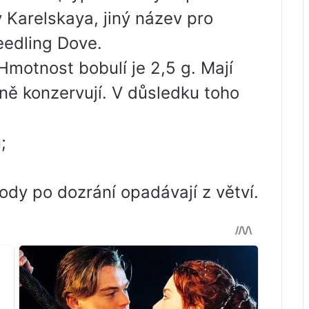
 Karelskaya, jiný název pro
eedling Dove.
Hmotnost bobulí je 2,5 g. Mají
ně konzervují. V důsledku toho
;
ody po dozrání opadávají z větví.