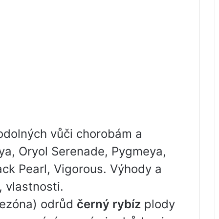
odolných vůči chorobám a
ya, Oryol Serenade, Pygmeya,
ack Pearl, Vigorous. Výhody a
 vlastnosti.
sezóna) odrůd
černý rybíz
plody