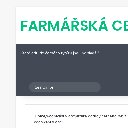
FARMÁŘSKÁ C
Které odrůdy černého rybízu jsou nejsladší?
Pinterest
Switch skin
Search
for
Home
/
Podnikání v obci
/
Které odrůdy černého rybízu
Podnikání v obci