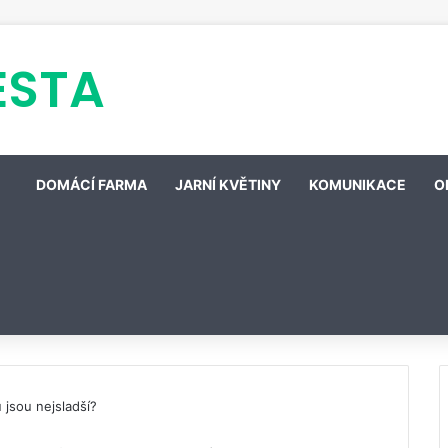
ESTA
DOMÁCÍ FARMA
JARNÍ KVĚTINY
KOMUNIKACE
O
 jsou nejsladší?