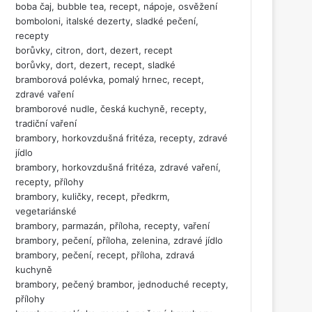
boba čaj, bubble tea, recept, nápoje, osvěžení
bomboloni, italské dezerty, sladké pečení,
recepty
borůvky, citron, dort, dezert, recept
borůvky, dort, dezert, recept, sladké
bramborová polévka, pomalý hrnec, recept,
zdravé vaření
bramborové nudle, česká kuchyně, recepty,
tradiční vaření
brambory, horkovzdušná fritéza, recepty, zdravé
jídlo
brambory, horkovzdušná fritéza, zdravé vaření,
recepty, přílohy
brambory, kuličky, recept, předkrm,
vegetariánské
brambory, parmazán, příloha, recepty, vaření
brambory, pečení, příloha, zelenina, zdravé jídlo
brambory, pečení, recept, příloha, zdravá
kuchyně
brambory, pečený brambor, jednoduché recepty,
přílohy