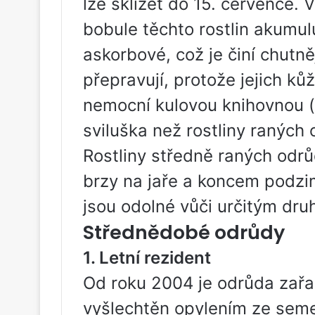
lze sklízet do 15. července.
bobule těchto rostlin akumulu
askorbové, což je činí chutně
přepravují, protože jejich kůž
nemocní kulovou knihovnou (
sviluška než rostliny raných 
Rostliny středně raných odrů
brzy na jaře a koncem podzim
jsou odolné vůči určitým dr
Střednědobé odrůdy
1. Letní rezident
Od roku 2004 je odrůda zařaz
vyšlechtěn opylením ze sem