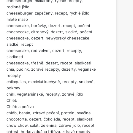
cheeseburger, makarony, rychlé recepty,
rodinné jídlo
cheeseburger, zapečený, recept, rychlé jídlo,
mleté maso
cheesecake, borůvky, dezert, recept, pečení
cheesecake, citronový, dezert, sladké, pečení
cheesecake, dezert, newyorský cheesecake,
sladké, recept
cheesecake, red velvet, dezert, recepty,
sladkosti
cheesecake, třešně, dezert, recept, sladkosti
chia, pudink, zdravé recepty, dezerty, veganské
recepty
chilaquiles, mexická kuchyně, recepty, snídaně,
pokrmy
chilli, vegetariánské, recepty, zdravé jídlo
Chléb
Chléb a pečivo
chléb, banán, zdravé pečení, protein, svačina
chocotorta, dezert, čokoláda, recept, sladkosti
chow chow, salát, zelenina, zdravé jídlo, recept
chřest, horkovzdušná fritéza, zdravé recepty,