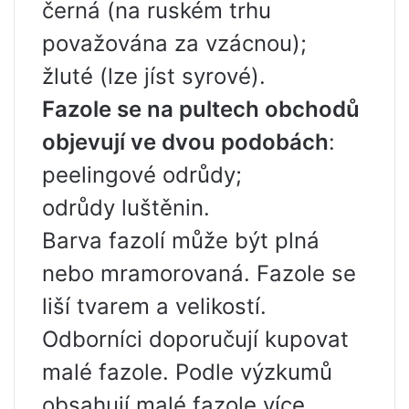
černá (na ruském trhu
považována za vzácnou);
žluté (lze jíst syrové).
Fazole se na pultech obchodů
objevují ve dvou podobách
:
peelingové odrůdy;
odrůdy luštěnin.
Barva fazolí může být plná
nebo mramorovaná. Fazole se
liší tvarem a velikostí.
Odborníci doporučují kupovat
malé fazole. Podle výzkumů
obsahují malé fazole více