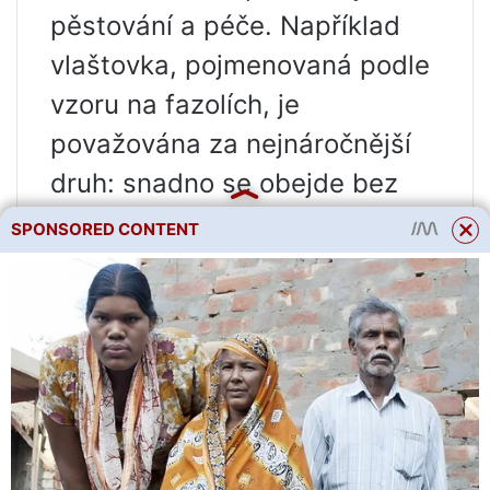
pěstování a péče. Například
vlaštovka, pojmenovaná podle
vzoru na fazolích, je
považována za nejnáročnější
druh: snadno se obejde bez
vody a je odolná vůči mnoha
SPONSORED CONTENT
nemocem.
Bílé fazole
Saksa 615 je jednou z
nejoblíbenějších odrůd
zelených fazolek. Je to brzy
dozrávající rostlina a přináší