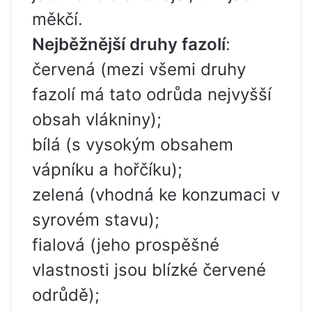
měkčí.
Nejběžnější druhy fazolí
:
červená (mezi všemi druhy
fazolí má tato odrůda nejvyšší
obsah vlákniny);
bílá (s vysokým obsahem
vápníku a hořčíku);
zelená (vhodná ke konzumaci v
syrovém stavu);
fialová (jeho prospěšné
vlastnosti jsou blízké červené
odrůdě);