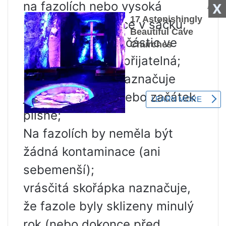
na fazolích nebo vysoká
X
úroveň kondenzace v sáčku;
přítomnost cizích částic ve
směsi fazolí není přijatelná;
plak na fazolích naznačuje
jejich poškození nebo začátek
plísně;
Na fazolích by neměla být
žádná kontaminace (ani
sebemenší);
vrásčitá skořápka naznačuje,
že fazole byly sklizeny minulý
rok (nebo dokonce před