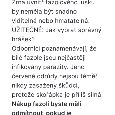
Zrna uvnitř fazolového lusku
by neměla být snadno
viditelná nebo hmatatelná.
UŽITEČNÉ: Jak vybrat správný
hrášek?
Odborníci poznamenávají, že
bílé fazole jsou nejčastěji
infikovány parazity. Jeho
červené odrůdy nejsou téměř
nikdy zasaženy škůdci,
protože skořápka je příliš silná.
Nákup fazolí byste měli
odmítnout, pokud je