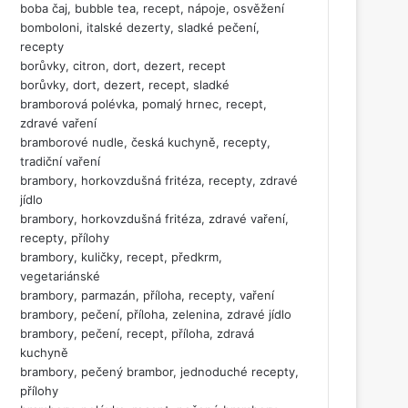
boba čaj, bubble tea, recept, nápoje, osvěžení
bomboloni, italské dezerty, sladké pečení,
recepty
borůvky, citron, dort, dezert, recept
borůvky, dort, dezert, recept, sladké
bramborová polévka, pomalý hrnec, recept,
zdravé vaření
bramborové nudle, česká kuchyně, recepty,
tradiční vaření
brambory, horkovzdušná fritéza, recepty, zdravé
jídlo
brambory, horkovzdušná fritéza, zdravé vaření,
recepty, přílohy
brambory, kuličky, recept, předkrm,
vegetariánské
brambory, parmazán, příloha, recepty, vaření
brambory, pečení, příloha, zelenina, zdravé jídlo
brambory, pečení, recept, příloha, zdravá
kuchyně
brambory, pečený brambor, jednoduché recepty,
přílohy