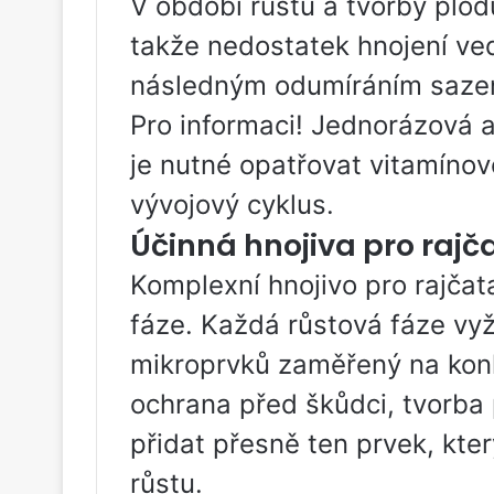
V období růstu a tvorby plod
takže nedostatek hnojení ve
následným odumíráním sazen
Pro informaci! Jednorázová a
je nutné opatřovat vitamínov
vývojový cyklus.
Účinná hnojiva pro rajč
Komplexní hnojivo pro rajčat
fáze. Každá růstová fáze vy
mikroprvků zaměřený na konk
ochrana před škůdci, tvorba 
přidat přesně ten prvek, kter
růstu.