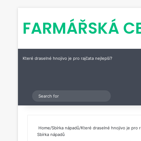
FARMÁŘSKÁ C
Které draselné hnojivo je pro rajčata nejlepší?
Pinterest
Switch skin
Search
for
Home
/
Sbírka nápadů
/
Které draselné hnojivo je pro r
Sbírka nápadů