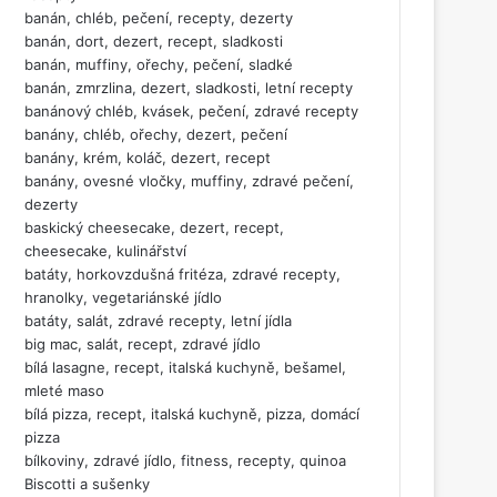
banán, chléb, pečení, recepty, dezerty
banán, dort, dezert, recept, sladkosti
banán, muffiny, ořechy, pečení, sladké
banán, zmrzlina, dezert, sladkosti, letní recepty
banánový chléb, kvásek, pečení, zdravé recepty
banány, chléb, ořechy, dezert, pečení
banány, krém, koláč, dezert, recept
banány, ovesné vločky, muffiny, zdravé pečení,
dezerty
baskický cheesecake, dezert, recept,
cheesecake, kulinářství
batáty, horkovzdušná fritéza, zdravé recepty,
hranolky, vegetariánské jídlo
batáty, salát, zdravé recepty, letní jídla
big mac, salát, recept, zdravé jídlo
bílá lasagne, recept, italská kuchyně, bešamel,
mleté maso
bílá pizza, recept, italská kuchyně, pizza, domácí
pizza
bílkoviny, zdravé jídlo, fitness, recepty, quinoa
Biscotti a sušenky