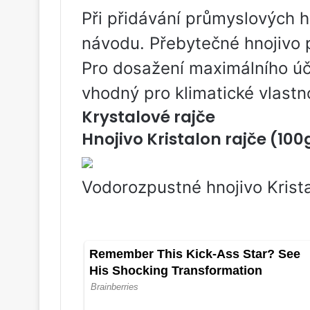
Při přidávání průmyslových h
návodu. Přebytečné hnojivo 
Pro dosažení maximálního úči
vhodný pro klimatické vlastno
Krystalové rajče
Hnojivo Kristalon rajče (100
Vodorozpustné hnojivo Krista