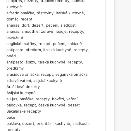
alfajores, dezerty, tradiční recepty, latinská
kuchyně
alfredo omáčka, těstoviny, italská kuchyně,
domácí recept
ananas, dort, dezert, pečení, sladkosti
ananas, smoothie, zdravé nápoje, recepty,
osvěžení
anglické muffiny, recept, pečení, snídaně
antipasto, předkrm, italská kuchyně, recepty,
oběd
antipasto, špízy, italská kuchyně, recepty,
předkrmy
arašídová omáčka, recept, veganská omáčka,
zdravé vaření, asijská kuchyně
Arašídové dezerty
Asijská kuchyně
au jus, omáčka, recepty, hovězí, vaření
bábovka, recept, česká kuchyně, dezert
Bakalářské recepty
bake
baklava, dezert, orientální kuchyně, sladkosti,
recepty