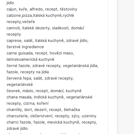
jídlo
cajun, kuře, alfredo, recept, těstoviny
calzone,pizza,italská kuchyně,rychlé
recepty,večeře
cannoli, italské dezerty, sladkosti, domácí
recepty
caprese, salát, italská kuchyně, zdravé jídlo,
čerstvé ingredience
carne guisada, recept, hovězí maso,
latinskoamerická kuchyně
černé fazole, zdravé recepty, vegetariánská jídla,
fazole, recepty na jídla
červená řepa, salát, zdravé recepty,
vegetariánské
česnek, máslo, recept, domácí, kuchyně
chana masala, indická kuchyně, vegetariánské
recepty, cizrna, koření
chantilly, dort, dezert, recept, šlehačka
charcuterie, občerstvení, recepty, sýry, uzeniny
charro fazole, fazole, mexická kuchyně, recepty,
zdravé jídlo