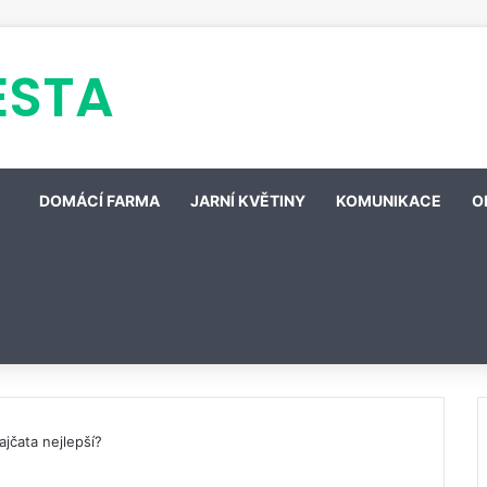
ESTA
DOMÁCÍ FARMA
JARNÍ KVĚTINY
KOMUNIKACE
O
ajčata nejlepší?