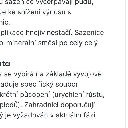
ů sazenice vyčerpávají půdu,
de ke snížení výnosu s
ic.
plikace hnojiv nestačí. Sazenice
o-minerální směsí po celý celý
ata
a se vybírá na základě vývojové
žaduje specifický soubor
rétní působení (urychlení růstu,
plodů). Zahradníci doporučují
ý je vyžadován v aktuální fázi