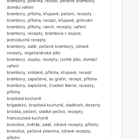
brambory, polévka, recept, pečené brambory,
domácí vaření
brambory, příloha, křupavé, pečení, recepty
brambory, příloha, recept, křupavé, grilování
brambory, přílohy, ranch, recepty, vaření
brambory, recepty, brambora v slupce,
jednoduché recepty
brambory, salát, pečené brambory, zdravé
recepty, vegetariánské jídlo
brambory, slupky, recepty, rychlé jídlo, domácí
vaření
brambory, snídaně, příloha, křupavé, recept
brambory, zapečené, au gratin, recept, příloha
brambory, zapečené, Cracker Barrel, recepty,
příloha
brazilská kuchyně
brigadeiro, brazilská kuchyně, sladkosti, dezerty
brioška, pečení, sladké pečivo, recepty,
francouzská kuchyně
brokolice, květák, salát, zdravé recepty, přílohy
brokolice, pečená zelenina, zdravé recepty,
přílohy