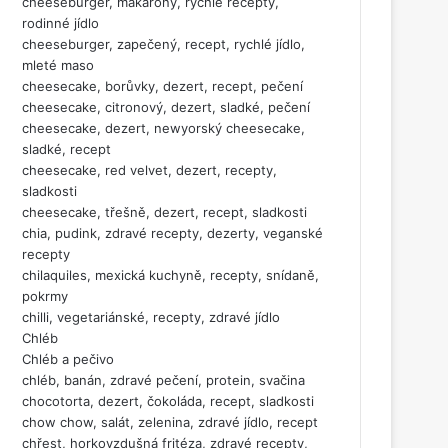
cheeseburger, makarony, rychlé recepty,
rodinné jídlo
cheeseburger, zapečený, recept, rychlé jídlo,
mleté maso
cheesecake, borůvky, dezert, recept, pečení
cheesecake, citronový, dezert, sladké, pečení
cheesecake, dezert, newyorský cheesecake,
sladké, recept
cheesecake, red velvet, dezert, recepty,
sladkosti
cheesecake, třešně, dezert, recept, sladkosti
chia, pudink, zdravé recepty, dezerty, veganské
recepty
chilaquiles, mexická kuchyně, recepty, snídaně,
pokrmy
chilli, vegetariánské, recepty, zdravé jídlo
Chléb
Chléb a pečivo
chléb, banán, zdravé pečení, protein, svačina
chocotorta, dezert, čokoláda, recept, sladkosti
chow chow, salát, zelenina, zdravé jídlo, recept
chřest, horkovzdušná fritéza, zdravé recepty,