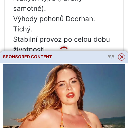
samotné).
Výhody pohonů Doorhan:
Tichý.
Stabilní provoz po celou dobu
životnosti.
SPONSORED CONTENT
Vhodné pro různé teplotní
podmínky (úspěšně pracujte
při -40 a +50).
Nízká cena.
Pohodlná forma dálkového
ovládání.
Pozinkované díly mohou