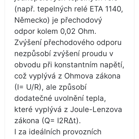
(např. tepelných relé ETA 1140,
Německo) je přechodový
odpor kolem 0,02 Ohm.
Zvýšení přechodového odporu
nezpůsobí zvýšení proudu v
obvodu při konstantním napětí,
což vyplývá z Ohmova zákona
(I= U/R), ale způsobí
dodatečné uvolnění tepla,
které vyplývá z Joule-Lenzova
zákona (Q= I2R∆t).
I za ideálních provozních