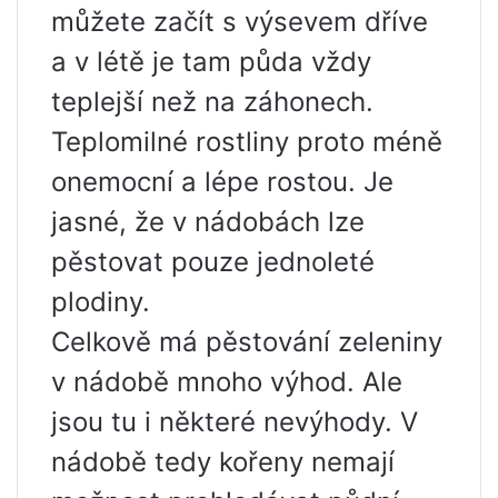
můžete začít s výsevem dříve
a v létě je tam půda vždy
teplejší než na záhonech.
Teplomilné rostliny proto méně
onemocní a lépe rostou. Je
jasné, že v nádobách lze
pěstovat pouze jednoleté
plodiny.
Celkově má ​​pěstování zeleniny
v nádobě mnoho výhod. Ale
jsou tu i některé nevýhody. V
nádobě tedy kořeny nemají