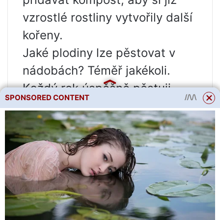
vzrostlé rostliny vytvořily další
kořeny.
Jaké plodiny lze pěstovat v
nádobách? Téměř jakékoli.
Každý rok úspěšně pěstuji
SPONSORED CONTENT
okurky, cukety, občas tykve,
pouliční rajčata, květák a
brokolici. Sousedé pěstují
jednoleté bylinky a mangold. V
posledních letech dostávám
melouny a melouny v sudech!