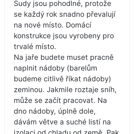
Sudy jsou pohodlné, protože
se každý rok snadno převalují
na nové místo. Domácí
konstrukce jsou vyrobeny pro
trvalé místo.
Na jaře budete muset pracně
naplnit nádoby (barelům
budeme citlivě říkat nádoby)
zeminou. Jakmile roztaje sníh,
může se začít pracovat. Na
dno nádoby, úplně dole,
dávám větve a suché listí na
izolaci od chladu od země. Pak