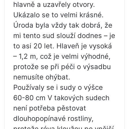
hlavně a uzavřely otvory.
Ukázalo se to velmi krásné.
Úroda byla vždy tak dobrá, že
mi tento sud slouží dodnes – je
to asi 20 let. Hlaveň je vysoká
– 1,2 m, což je velmi výhodné,
protože se při péči o výsadbu
nemusíte ohýbat.
Používaly se i sudy o výšce
60-80 cm V takových sudech
není potřeba pěstovat
dlouhopopínavé rostliny,
protože réva kloužou po vnější