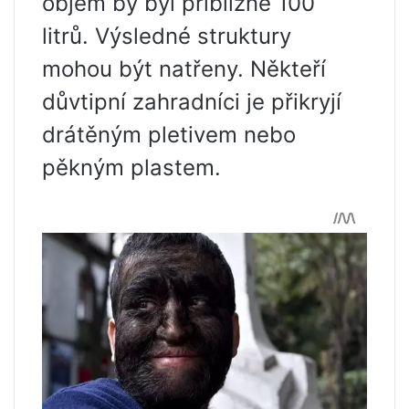
objem by byl přibližně 100
litrů. Výsledné struktury
mohou být natřeny. Někteří
důvtipní zahradníci je přikryjí
drátěným pletivem nebo
pěkným plastem.