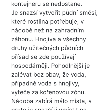
kontejneru se nedostane.
Je snazší vytvořit půdní směsi,
které rostlina potřebuje, v
nádobě než na zahradním
záhonu. Hnojiva a všechny
druhy užitečných půdních
přísad se zde používají
hospodárněji. Pohodlnější je
zalévat bez obav, že voda,
případně voda s hnojivy,
vyteče za kořenovou zónu.
Nádoba zabírá málo místa, a
proto je snazší ji umístit na