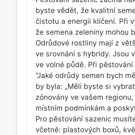
byste vědět, že kvalitní sem
čistotu a energii klíčení. Při
že semena zeleniny mohou bý
Odrůdové rostliny mají z vět
ve srovnání s hybridy. Jsou 
ve volné půdě. Při pěstování
“Jaké odrůdy semen bych měl
by byla: „Měli byste si vybr
zónovány ve vašem regionu, 
místním podmínkám a poskytu
Pro pěstování sazenic musít
včetně: plastových boxů, kv