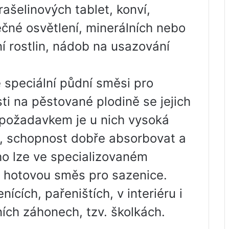
rašelinových tablet, konví,
čné osvětlení, minerálních nebo
í rostlin, nádob na usazování
 speciální půdní směsi pro
ti na pěstované plodině se jejich
m požadavkem je u nich vysoká
t, schopnost dobře absorbovat a
ho lze ve specializovaném
 hotovou směs pro sazenice.
ících, pařeništích, v interiéru i
ích záhonech, tzv. školkách.