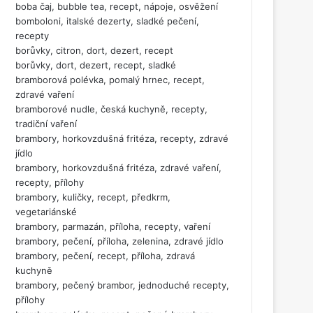
boba čaj, bubble tea, recept, nápoje, osvěžení
bomboloni, italské dezerty, sladké pečení,
recepty
borůvky, citron, dort, dezert, recept
borůvky, dort, dezert, recept, sladké
bramborová polévka, pomalý hrnec, recept,
zdravé vaření
bramborové nudle, česká kuchyně, recepty,
tradiční vaření
brambory, horkovzdušná fritéza, recepty, zdravé
jídlo
brambory, horkovzdušná fritéza, zdravé vaření,
recepty, přílohy
brambory, kuličky, recept, předkrm,
vegetariánské
brambory, parmazán, příloha, recepty, vaření
brambory, pečení, příloha, zelenina, zdravé jídlo
brambory, pečení, recept, příloha, zdravá
kuchyně
brambory, pečený brambor, jednoduché recepty,
přílohy