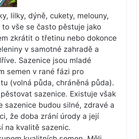
ky, lilky, dýně, cukety, melouny,
 to vše se často pěstuje jako
lem zkrátit o třetinu nebo dokonce
eleniny v samotné zahradě a
dříve. Sazenice jsou mladé
m semen v rané fázi pro
stu (volná půda, chráněná půda).
pěstovat sazenice. Existuje však
 že sazenice budou silné, zdravé a
ci, že doba zrání úrody a její
í na kvalitě sazenic.
kupem kvalitních semen. Měli