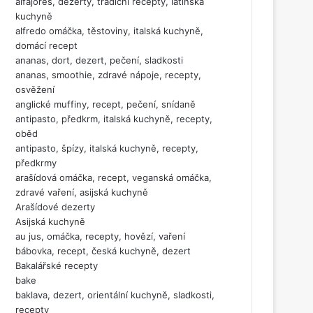
alfajores, dezerty, tradiční recepty, latinská
kuchyně
alfredo omáčka, těstoviny, italská kuchyně,
domácí recept
ananas, dort, dezert, pečení, sladkosti
ananas, smoothie, zdravé nápoje, recepty,
osvěžení
anglické muffiny, recept, pečení, snídaně
antipasto, předkrm, italská kuchyně, recepty,
oběd
antipasto, špízy, italská kuchyně, recepty,
předkrmy
arašídová omáčka, recept, veganská omáčka,
zdravé vaření, asijská kuchyně
Arašídové dezerty
Asijská kuchyně
au jus, omáčka, recepty, hovězí, vaření
bábovka, recept, česká kuchyně, dezert
Bakalářské recepty
bake
baklava, dezert, orientální kuchyně, sladkosti,
recepty