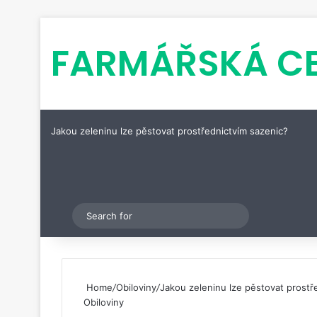
FARMÁŘSKÁ C
Jakou zeleninu lze pěstovat prostřednictvím sazenic?
Pinterest
Switch skin
Search
for
Home
/
Obiloviny
/
Jakou zeleninu lze pěstovat prostř
Obiloviny