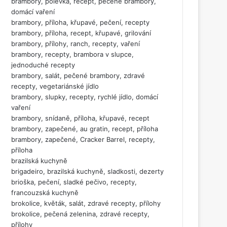
brambory, polévka, recept, pečené brambory,
domácí vaření
brambory, příloha, křupavé, pečení, recepty
brambory, příloha, recept, křupavé, grilování
brambory, přílohy, ranch, recepty, vaření
brambory, recepty, brambora v slupce,
jednoduché recepty
brambory, salát, pečené brambory, zdravé
recepty, vegetariánské jídlo
brambory, slupky, recepty, rychlé jídlo, domácí
vaření
brambory, snídaně, příloha, křupavé, recept
brambory, zapečené, au gratin, recept, příloha
brambory, zapečené, Cracker Barrel, recepty,
příloha
brazilská kuchyně
brigadeiro, brazilská kuchyně, sladkosti, dezerty
brioška, pečení, sladké pečivo, recepty,
francouzská kuchyně
brokolice, květák, salát, zdravé recepty, přílohy
brokolice, pečená zelenina, zdravé recepty,
přílohy