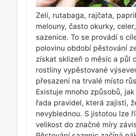
Zelí, rutabaga, rajčata, papri
melouny, často okurky, celer,
sazenice. To se provádí s cí
polovinu období pěstování z
získat sklizeň o měsíc a půl 
rostliny vypěstované výseve
přesazení na trvalé místo rů
Existuje mnoho způsobů, jak 
řada pravidel, která zajistí,
nevyblednou. S jistotou lze ří
velikost do značné míry závis
Pěstování sazenic začíná ná