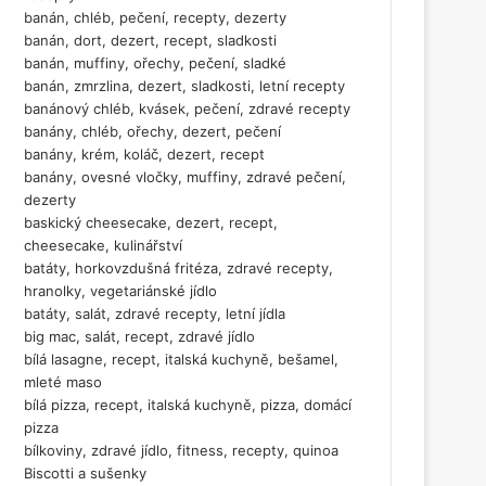
banán, chléb, pečení, recepty, dezerty
banán, dort, dezert, recept, sladkosti
banán, muffiny, ořechy, pečení, sladké
banán, zmrzlina, dezert, sladkosti, letní recepty
banánový chléb, kvásek, pečení, zdravé recepty
banány, chléb, ořechy, dezert, pečení
banány, krém, koláč, dezert, recept
banány, ovesné vločky, muffiny, zdravé pečení,
dezerty
baskický cheesecake, dezert, recept,
cheesecake, kulinářství
batáty, horkovzdušná fritéza, zdravé recepty,
hranolky, vegetariánské jídlo
batáty, salát, zdravé recepty, letní jídla
big mac, salát, recept, zdravé jídlo
bílá lasagne, recept, italská kuchyně, bešamel,
mleté maso
bílá pizza, recept, italská kuchyně, pizza, domácí
pizza
bílkoviny, zdravé jídlo, fitness, recepty, quinoa
Biscotti a sušenky