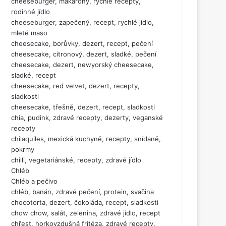
cheeseburger, makarony, rychlé recepty,
rodinné jídlo
cheeseburger, zapečený, recept, rychlé jídlo,
mleté maso
cheesecake, borůvky, dezert, recept, pečení
cheesecake, citronový, dezert, sladké, pečení
cheesecake, dezert, newyorský cheesecake,
sladké, recept
cheesecake, red velvet, dezert, recepty,
sladkosti
cheesecake, třešně, dezert, recept, sladkosti
chia, pudink, zdravé recepty, dezerty, veganské
recepty
chilaquiles, mexická kuchyně, recepty, snídaně,
pokrmy
chilli, vegetariánské, recepty, zdravé jídlo
Chléb
Chléb a pečivo
chléb, banán, zdravé pečení, protein, svačina
chocotorta, dezert, čokoláda, recept, sladkosti
chow chow, salát, zelenina, zdravé jídlo, recept
chřest, horkovzdušná fritéza, zdravé recepty,