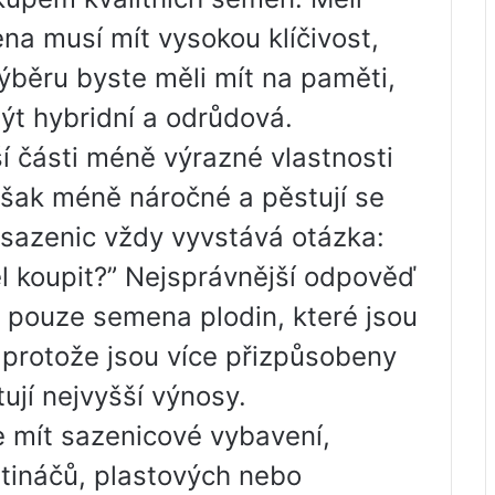
ena musí mít vysokou klíčivost,
 výběru byste měli mít na paměti,
t hybridní a odrůdová.
ší části méně výrazné vlastnosti
však méně náročné a pěstují se
 sazenic vždy vyvstává otázka:
 koupit?” Nejsprávnější odpověď
at pouze semena plodin, které jsou
protože jsou více přizpůsobeny
jí nejvyšší výnosy.
e mít sazenicové vybavení,
ětináčů, plastových nebo