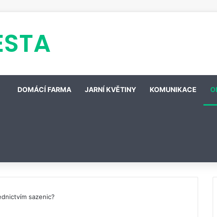
ESTA
DOMÁCÍ FARMA
JARNÍ KVĚTINY
KOMUNIKACE
O
ednictvím sazenic?