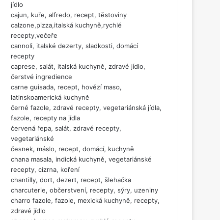
jídlo
cajun, kuře, alfredo, recept, těstoviny
calzone,pizza,italská kuchyně,rychlé
recepty,večeře
cannoli, italské dezerty, sladkosti, domácí
recepty
caprese, salát, italská kuchyně, zdravé jídlo,
čerstvé ingredience
carne guisada, recept, hovězí maso,
latinskoamerická kuchyně
černé fazole, zdravé recepty, vegetariánská jídla,
fazole, recepty na jídla
červená řepa, salát, zdravé recepty,
vegetariánské
česnek, máslo, recept, domácí, kuchyně
chana masala, indická kuchyně, vegetariánské
recepty, cizrna, koření
chantilly, dort, dezert, recept, šlehačka
charcuterie, občerstvení, recepty, sýry, uzeniny
charro fazole, fazole, mexická kuchyně, recepty,
zdravé jídlo