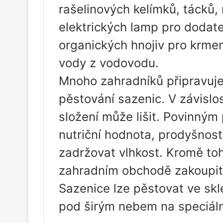
rašelinových kelímků, tácků, 
elektrických lamp pro dodate
organických hnojiv pro krmen
vody z vodovodu.
Mnoho zahradníků připravuje
pěstování sazenic. V závislos
složení může lišit. Povinný
nutriční hodnota, prodyšnos
zadržovat vlhkost. Kromě to
zahradním obchodě zakoupit
Sazenice lze pěstovat ve sklen
pod širým nebem na speciáln