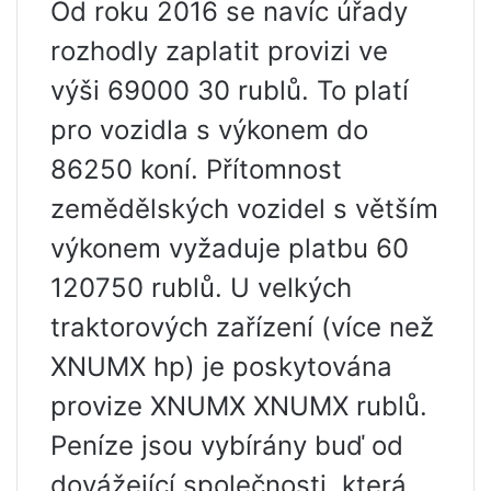
Od roku 2016 se navíc úřady
rozhodly zaplatit provizi ve
výši 69000 30 rublů. To platí
pro vozidla s výkonem do
86250 koní. Přítomnost
zemědělských vozidel s větším
výkonem vyžaduje platbu 60
120750 rublů. U velkých
traktorových zařízení (více než
XNUMX hp) je poskytována
provize XNUMX XNUMX rublů.
Peníze jsou vybírány buď od
dovážející společnosti, která