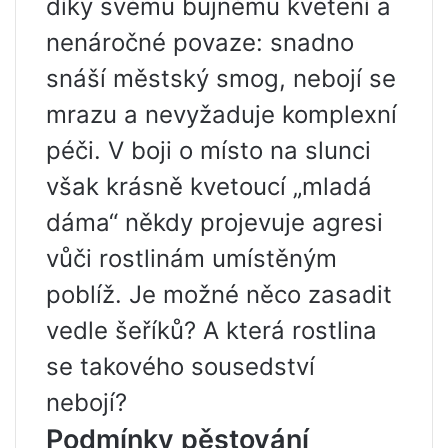
díky svému bujnému kvetení a
nenáročné povaze: snadno
snáší městský smog, nebojí se
mrazu a nevyžaduje komplexní
péči. V boji o místo na slunci
však krásně kvetoucí „mladá
dáma“ někdy projevuje agresi
vůči rostlinám umístěným
poblíž. Je možné něco zasadit
vedle šeříků? A která rostlina
se takového sousedství
nebojí?
Podmínky pěstování