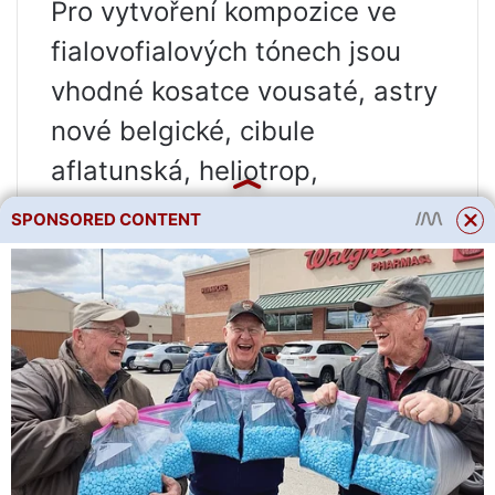
Pro vytvoření kompozice ve
fialovofialových tónech jsou
vhodné kosatce vousaté, astry
nové belgické, cibule
aflatunská, heliotrop,
levandule, ageratum, spirea
SPONSORED CONTENT
japonská, šalvěj.
V bílém mixborderu budou
hodnou společností pro šeříky
narcisy, konvalinky, hluchavka,
bílé pivoňky, hortenzie a
falešný pomeranč.
Pro šeříky rostoucí v příznivých