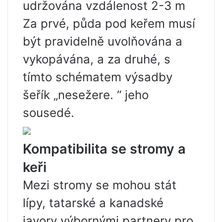
udržována vzdálenost 2-3 m
Za prvé, půda pod keřem musí
být pravidelně uvolňována a
vykopávána, a za druhé, s
tímto schématem výsadby
šeřík „nesežere. “ jeho
sousedé.
Kompatibilita se stromy a
keři
Mezi stromy se mohou stát
lípy, tatarské a kanadské
javory výbornými partnery pro