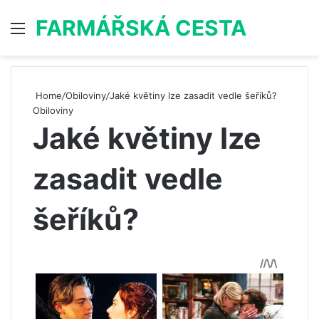
FARMÁŘSKÁ CESTA
Menu
S
Home
/
Obiloviny
/
Jaké květiny lze zasadit vedle šeříků?
Obiloviny
Jaké květiny lze
zasadit vedle
šeříků?