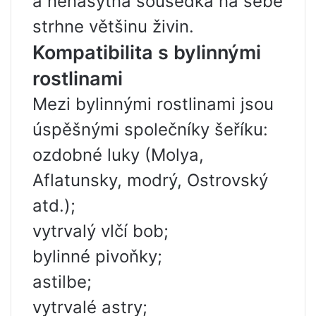
a nenasytná sousedka na sebe
strhne většinu živin.
Kompatibilita s bylinnými
rostlinami
Mezi bylinnými rostlinami jsou
úspěšnými společníky šeříku:
ozdobné luky (Molya,
Aflatunsky, modrý, Ostrovský
atd.);
vytrvalý vlčí bob;
bylinné pivoňky;
astilbe;
vytrvalé astry;