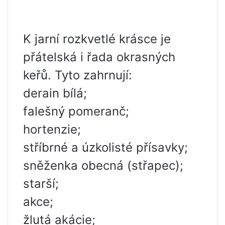
K jarní rozkvetlé krásce je
přátelská i řada okrasných
keřů. Tyto zahrnují:
derain bílá;
falešný pomeranč;
hortenzie;
stříbrné a úzkolisté přísavky;
sněženka obecná (střapec);
starší;
akce;
žlutá akácie;