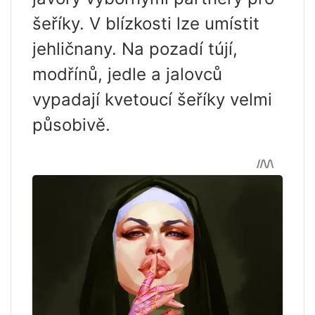
šeříky. V blízkosti lze umístit
jehličnany. Na pozadí tújí,
modřínů, jedle a jalovců
vypadají kvetoucí šeříky velmi
působivě.