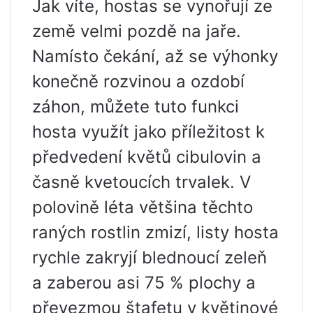
Jak víte, hostas se vynořují ze
země velmi pozdě na jaře.
Namísto čekání, až se výhonky
konečně rozvinou a ozdobí
záhon, můžete tuto funkci
hosta využít jako příležitost k
předvedení květů cibulovin a
časně kvetoucích trvalek. V
polovině léta většina těchto
raných rostlin zmizí, listy hosta
rychle zakryjí blednoucí zeleň
a zaberou asi 75 % plochy a
převezmou štafetu v květinové