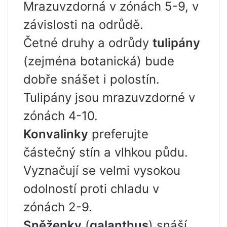
Mrazuvzdorná v zónách 5-9, v
závislosti na odrůdě.
Četné druhy a odrůdy
tulipány
(zejména botanická) bude
dobře snášet i polostín.
Tulipány jsou mrazuvzdorné v
zónách 4-10.
Konvalinky
preferujte
částečný stín a vlhkou půdu.
Vyznačují se velmi vysokou
odolností proti chladu v
zónách 2-9.
Sněženky
(
galanthus
) snáší