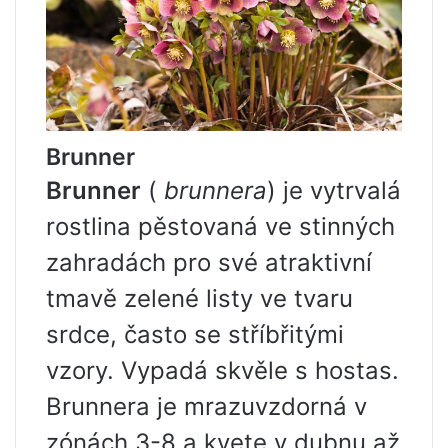
Brunner
Brunner
(
brunnera
) je vytrvalá
rostlina pěstovaná ve stinných
zahradách pro své atraktivní
tmavě zelené listy ve tvaru
srdce, často se stříbřitými
vzory. Vypadá skvěle s hostas.
Brunnera je mrazuvzdorná v
zónách 3-8 a kvete v dubnu až