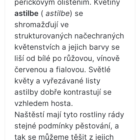
peříčkovým olistěním. Květiny
astilbe
(
astilbe
) se
shromažďují ve
strukturovaných načechraných
květenstvích a jejich barvy se
liší od bílé po růžovou, vínově
červenou a fialovou. Světlé
květy a vyřezávané listy
astilby dobře kontrastují se
vzhledem hosta.
Naštěstí mají tyto rostliny rády
stejné podmínky pěstování, a
tak se můžeme těšit z jejich