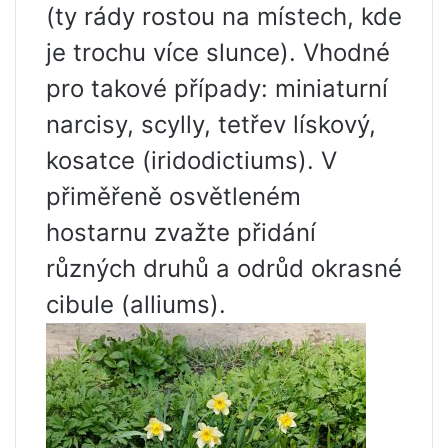
(ty rády rostou na místech, kde
je trochu více slunce). Vhodné
pro takové případy: miniaturní
narcisy, scylly, tetřev lískový,
kosatce (iridodictiums). V
přiměřeně osvětleném
hostarnu zvažte přidání
různých druhů a odrůd okrasné
cibule (alliums).