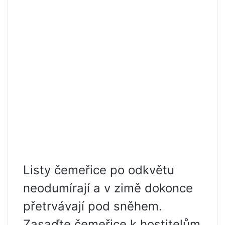
Listy čemeřice po odkvětu
neodumírají a v zimě dokonce
přetrvávají pod sněhem.
Zasaďte čemeřice k hostitelům