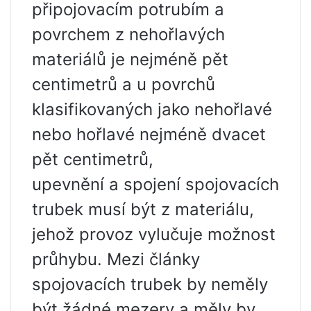
připojovacím potrubím a
povrchem z nehořlavých
materiálů je nejméně pět
centimetrů a u povrchů
klasifikovaných jako nehořlavé
nebo hořlavé nejméně dvacet
pět centimetrů,
upevnění a spojení spojovacích
trubek musí být z materiálu,
jehož provoz vylučuje možnost
průhybu. Mezi články
spojovacích trubek by neměly
být žádné mezery a měly by