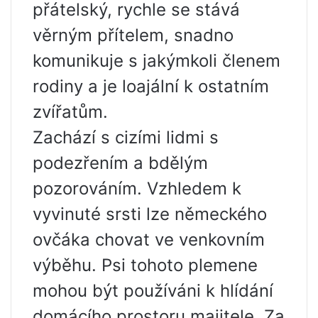
přátelský, rychle se stává
věrným přítelem, snadno
komunikuje s jakýmkoli členem
rodiny a je loajální k ostatním
zvířatům.
Zachází s cizími lidmi s
podezřením a bdělým
pozorováním. Vzhledem k
vyvinuté srsti lze německého
ovčáka chovat ve venkovním
výběhu. Psi tohoto plemene
mohou být používáni k hlídání
domácího prostoru majitele. Za