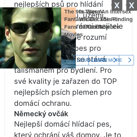
nejlepších psů pro hlídání
X
X
soukromého domu, území,
kteří se stávají obránci majitele
bytu a nepochybně rozumí
příkazům. Každý pes pro
domov a ochranu se stává
talismanem pro bydlení. Pro
své kvality je zařazen do TOP
nejlepších psích plemen pro
domácí ochranu.
Německý ovčák
Nejlepší domácí hlídací pes,
který ochrání váš domov. Je to