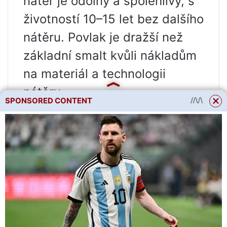
nátěr je odolný a spolehlivý, s
životností 10–15 let bez dalšího
nátěru. Povlak je dražší než
základní smalt kvůli nákladům
na materiál a technologii
nátěru.
SPONSORED CONTENT
Pozinkovaný rám je
nejpraktičtější a
nejspolehlivější. Skleníky jsou v
podstatě vyrobeny z
pozinkovaného neupraveného
profilu ve tvaru U s tloušťkou
stěny 1,2 mm. Tyto skleníky