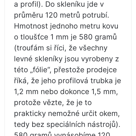
a profil). Do skleníku jde v
průměru 120 metrů potrubí.
Hmotnost jednoho metru kovu
o tloušťce 1 mm je 580 gramů
(troufám si říci, že všechny
levné skleníky jsou vyrobeny z
této „fólie“, přestože prodejce
říká, že jeho profilová trubka je
1,2 mm nebo dokonce 1,5 mm,
protože vězte, že je to
prakticky nemožné určit okem,
tedy bez speciálních nástrojů).
580 gramů vynásobíme 120