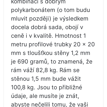
kombinaci s dobrým
polykarbonátem (o tom budu
mluvit později) je výsledkem
docela dobrá sada, obojí v
ceně i v kvalitě. Hmotnost 1
metru profilové trubky 20 x 20
mm s tloušťkou stěny 1,2 mm
je 690 gramů, to znamená, že
rám váží 82,8 kg. Rám se
stěnou 1,5 mm bude vážit
100,8 kg. Jsou to přibližné
údaje, ale musíte je znát,
abyste nečelili tomu, že vaši