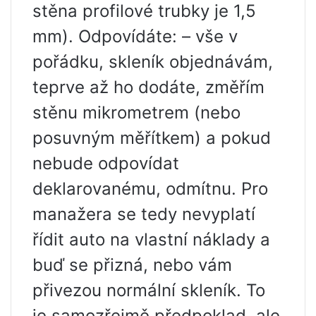
stěna profilové trubky je 1,5
mm). Odpovídáte: – vše v
pořádku, skleník objednávám,
teprve až ho dodáte, změřím
stěnu mikrometrem (nebo
posuvným měřítkem) a pokud
nebude odpovídat
deklarovanému, odmítnu. Pro
manažera se tedy nevyplatí
řídit auto na vlastní náklady a
buď se přizná, nebo vám
přivezou normální skleník. To
je samozřejmě předpoklad, ale