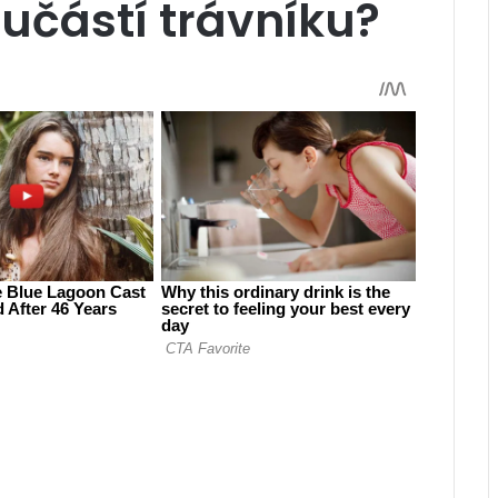
oučástí trávníku?