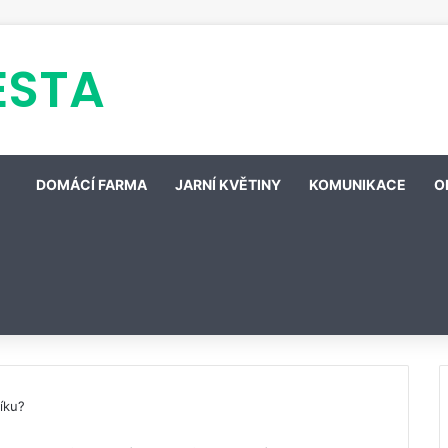
ESTA
DOMÁCÍ FARMA
JARNÍ KVĚTINY
KOMUNIKACE
O
níku?