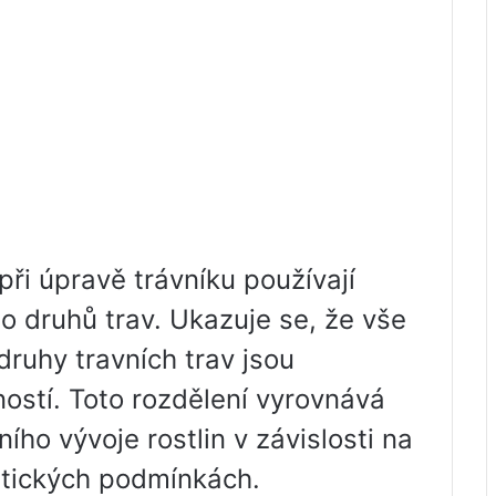
ři úpravě trávníku používají
o druhů trav. Ukazuje se, že vše
ruhy travních trav jsou
ností. Toto rozdělení vyrovnává
ho vývoje rostlin v závislosti na
atických podmínkách.