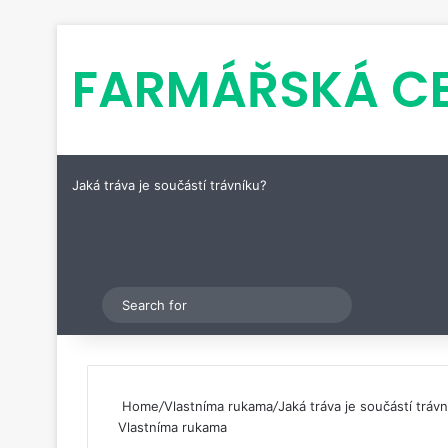
FARMÁŘSKÁ C
Jaká tráva je součástí trávníku?
Pinterest
Switch skin
Search
for
Home
/
Vlastníma rukama
/
Jaká tráva je součástí tráv
Vlastníma rukama