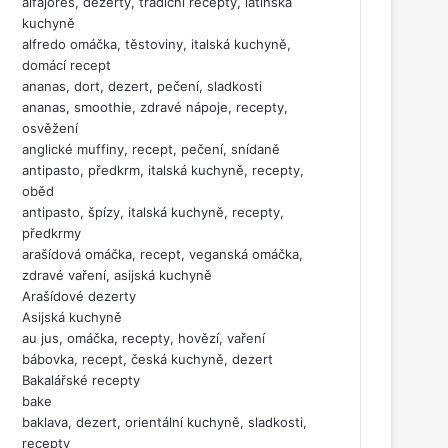
alfajores, dezerty, tradiční recepty, latinská
kuchyně
alfredo omáčka, těstoviny, italská kuchyně,
domácí recept
ananas, dort, dezert, pečení, sladkosti
ananas, smoothie, zdravé nápoje, recepty,
osvěžení
anglické muffiny, recept, pečení, snídaně
antipasto, předkrm, italská kuchyně, recepty,
oběd
antipasto, špízy, italská kuchyně, recepty,
předkrmy
arašídová omáčka, recept, veganská omáčka,
zdravé vaření, asijská kuchyně
Arašídové dezerty
Asijská kuchyně
au jus, omáčka, recepty, hovězí, vaření
bábovka, recept, česká kuchyně, dezert
Bakalářské recepty
bake
baklava, dezert, orientální kuchyně, sladkosti,
recepty