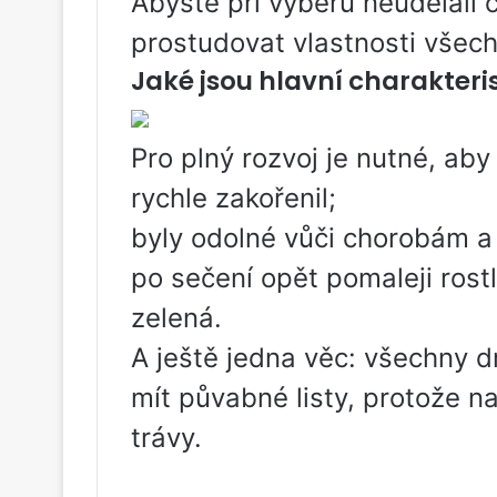
Abyste při výběru neudělali 
prostudovat vlastnosti všech
Jaké jsou hlavní charakteri
Pro plný rozvoj je nutné, aby
rychle zakořenil;
byly odolné vůči chorobám a
po sečení opět pomaleji rost
zelená.
A ještě jedna věc: všechny d
mít půvabné listy, protože na
trávy.