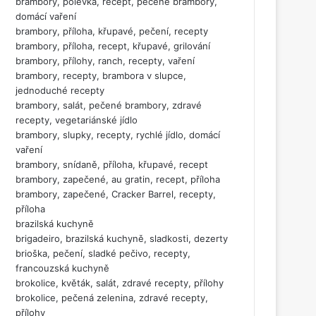
brambory, polévka, recept, pečené brambory,
domácí vaření
brambory, příloha, křupavé, pečení, recepty
brambory, příloha, recept, křupavé, grilování
brambory, přílohy, ranch, recepty, vaření
brambory, recepty, brambora v slupce,
jednoduché recepty
brambory, salát, pečené brambory, zdravé
recepty, vegetariánské jídlo
brambory, slupky, recepty, rychlé jídlo, domácí
vaření
brambory, snídaně, příloha, křupavé, recept
brambory, zapečené, au gratin, recept, příloha
brambory, zapečené, Cracker Barrel, recepty,
příloha
brazilská kuchyně
brigadeiro, brazilská kuchyně, sladkosti, dezerty
brioška, pečení, sladké pečivo, recepty,
francouzská kuchyně
brokolice, květák, salát, zdravé recepty, přílohy
brokolice, pečená zelenina, zdravé recepty,
přílohy