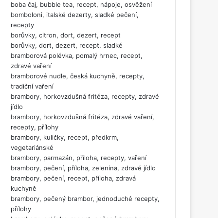
boba čaj, bubble tea, recept, nápoje, osvěžení
bomboloni, italské dezerty, sladké pečení,
recepty
borůvky, citron, dort, dezert, recept
borůvky, dort, dezert, recept, sladké
bramborová polévka, pomalý hrnec, recept,
zdravé vaření
bramborové nudle, česká kuchyně, recepty,
tradiční vaření
brambory, horkovzdušná fritéza, recepty, zdravé
jídlo
brambory, horkovzdušná fritéza, zdravé vaření,
recepty, přílohy
brambory, kuličky, recept, předkrm,
vegetariánské
brambory, parmazán, příloha, recepty, vaření
brambory, pečení, příloha, zelenina, zdravé jídlo
brambory, pečení, recept, příloha, zdravá
kuchyně
brambory, pečený brambor, jednoduché recepty,
přílohy