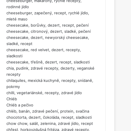
cheeseburger, makarony, rychlé recepty,
rodinné jídlo
cheeseburger, zapečený, recept, rychlé jídlo,
mleté maso
cheesecake, borůvky, dezert, recept, pečení
cheesecake, citronový, dezert, sladké, pečení
cheesecake, dezert, newyorský cheesecake,
sladké, recept
cheesecake, red velvet, dezert, recepty,
sladkosti
cheesecake, třešně, dezert, recept, sladkosti
chia, pudink, zdravé recepty, dezerty, veganské
recepty
chilaquiles, mexická kuchyně, recepty, snídaně,
pokrmy
chilli, vegetariánské, recepty, zdravé jídlo
Chléb
Chléb a pečivo
chléb, banán, zdravé pečení, protein, svačina
chocotorta, dezert, čokoláda, recept, sladkosti
chow chow, salát, zelenina, zdravé jídlo, recept
chřest, horkovzdušná fritéza, zdravé recepty,