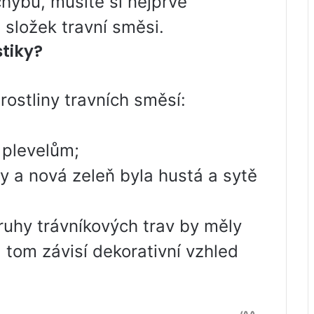
chybu, musíte si nejprve
 složek travní směsi.
stiky?
 rostliny travních směsí:
 plevelům;
ly a nová zeleň byla hustá a sytě
ruhy trávníkových trav by měly
 tom závisí dekorativní vzhled