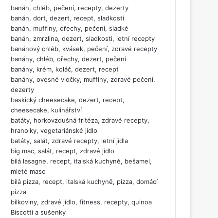
banán, chléb, pečení, recepty, dezerty
banán, dort, dezert, recept, sladkosti
banán, muffiny, ořechy, pečení, sladké
banán, zmrzlina, dezert, sladkosti, letní recepty
banánový chléb, kvásek, pečení, zdravé recepty
banány, chléb, ořechy, dezert, pečení
banány, krém, koláč, dezert, recept
banány, ovesné vločky, muffiny, zdravé pečení,
dezerty
baskický cheesecake, dezert, recept,
cheesecake, kulinářství
batáty, horkovzdušná fritéza, zdravé recepty,
hranolky, vegetariánské jídlo
batáty, salát, zdravé recepty, letní jídla
big mac, salát, recept, zdravé jídlo
bílá lasagne, recept, italská kuchyně, bešamel,
mleté maso
bílá pizza, recept, italská kuchyně, pizza, domácí
pizza
bílkoviny, zdravé jídlo, fitness, recepty, quinoa
Biscotti a sušenky