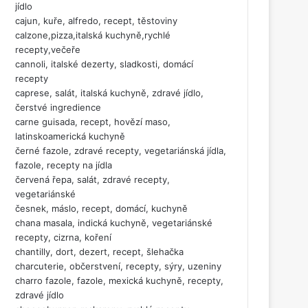
jídlo
cajun, kuře, alfredo, recept, těstoviny
calzone,pizza,italská kuchyně,rychlé
recepty,večeře
cannoli, italské dezerty, sladkosti, domácí
recepty
caprese, salát, italská kuchyně, zdravé jídlo,
čerstvé ingredience
carne guisada, recept, hovězí maso,
latinskoamerická kuchyně
černé fazole, zdravé recepty, vegetariánská jídla,
fazole, recepty na jídla
červená řepa, salát, zdravé recepty,
vegetariánské
česnek, máslo, recept, domácí, kuchyně
chana masala, indická kuchyně, vegetariánské
recepty, cizrna, koření
chantilly, dort, dezert, recept, šlehačka
charcuterie, občerstvení, recepty, sýry, uzeniny
charro fazole, fazole, mexická kuchyně, recepty,
zdravé jídlo