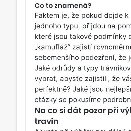
Co to znamená?
Faktem je, že pokud dojde k
jednoho typu, přijdou na pom
které jsou takové podmínky o
„kamufláž“ zajistí rovnoměrn
sebemenšího podezření, že je
Jaké odrůdy a typy trávníkov
vybrat, abyste zajistili, že 
perfektně? Jaké jsou nejlepší
otázky se pokusíme podrobn
Na co si dát pozor při 
travin