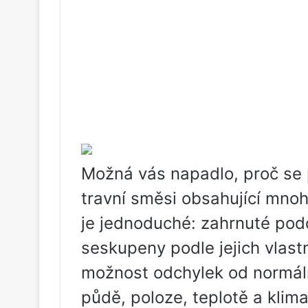
Možná vás napadlo, proč se p
travní směsi obsahující mnoh
je jednoduché: zahrnuté podd
seskupeny podle jejich vlast
možnost odchylek od normální
půdě, poloze, teplotě a klim