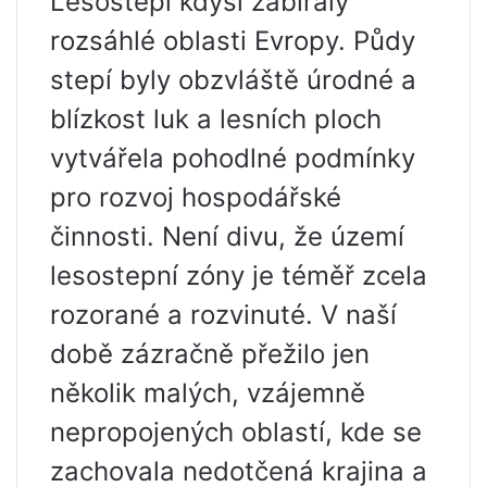
Lesostepi kdysi zabíraly
rozsáhlé oblasti Evropy. Půdy
stepí byly obzvláště úrodné a
blízkost luk a lesních ploch
vytvářela pohodlné podmínky
pro rozvoj hospodářské
činnosti. Není divu, že území
lesostepní zóny je téměř zcela
rozorané a rozvinuté. V naší
době zázračně přežilo jen
několik malých, vzájemně
nepropojených oblastí, kde se
zachovala nedotčená krajina a