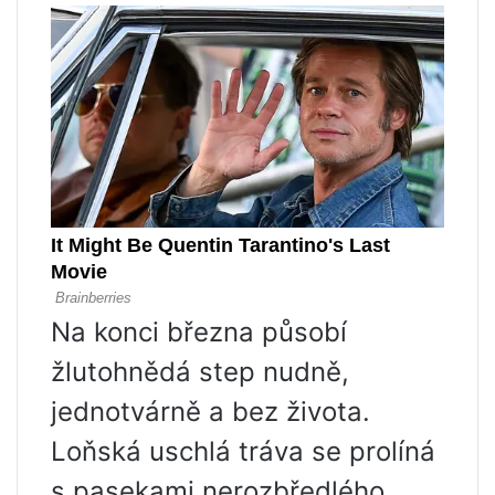
Na konci března působí
žlutohnědá step nudně,
jednotvárně a bez života.
Loňská uschlá tráva se prolíná
s pasekami nerozbředlého