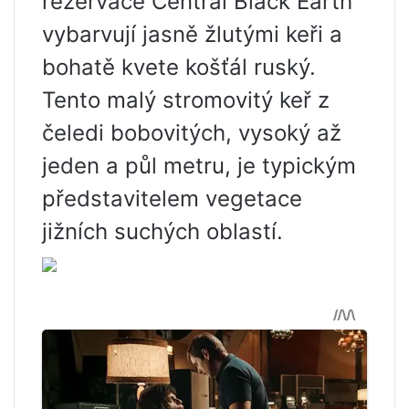
rezervace Central Black Earth
vybarvují jasně žlutými keři a
bohatě kvete košťál ruský.
Tento malý stromovitý keř z
čeledi bobovitých, vysoký až
jeden a půl metru, je typickým
představitelem vegetace
jižních suchých oblastí.