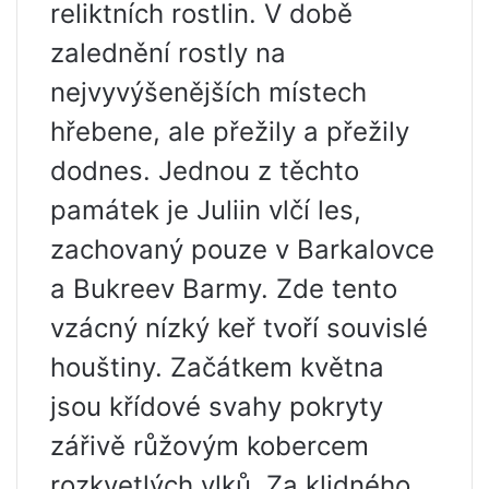
reliktních rostlin. V době
zalednění rostly na
nejvyvýšenějších místech
hřebene, ale přežily a přežily
dodnes. Jednou z těchto
památek je Juliin vlčí les,
zachovaný pouze v Barkalovce
a Bukreev Barmy. Zde tento
vzácný nízký keř tvoří souvislé
houštiny. Začátkem května
jsou křídové svahy pokryty
zářivě růžovým kobercem
rozkvetlých vlků. Za klidného