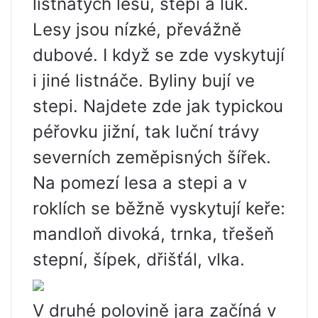
listnatých lesů, stepí a luk.
Lesy jsou nízké, převážně
dubové. I když se zde vyskytují
i ​​jiné listnáče. Byliny bují ve
stepi. Najdete zde jak typickou
péřovku jižní, tak luční trávy
severních zeměpisných šířek.
Na pomezí lesa a stepi a v
roklích se běžně vyskytují keře:
mandloň divoká, trnka, třešeň
stepní, šípek, dřišťál, vlka.
V druhé polovině jara začíná v