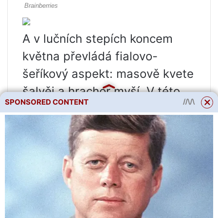
A v lučních stepích koncem
května převládá fialovo-
šeříkový aspekt: ​​masově kvete
šalvěj a hrachor myší. V této
SPONSORED CONTENT
době vypadá step bujně a
barevně. Obrovské množství
různých bylin je ve fázi
bujného růstu.