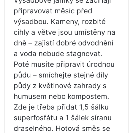
Výsadbové jamky se začínají
připravovat měsíc před
výsadbou. Kameny, rozbité
cihly a větve jsou umístěny na
dně – zajistí dobré odvodnění
a voda nebude stagnovat.
Poté musíte připravit úrodnou
půdu – smíchejte stejné díly
půdy z květinové zahrady s
humusem nebo kompostem.
Zde je třeba přidat 1,5 šálku
superfosfátu a 1 šálek síranu
draselného. Hotová směs se