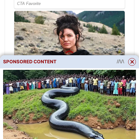
SPONSORED CONTENT
A také je důležité přísně
dodržovat normu dusíkatých
hnojiv – nemůžete ji zvýšit! V
opačném případě pivoňky