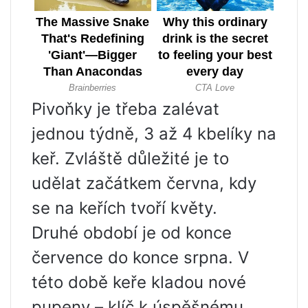
Pivoňky je třeba zalévat
jednou týdně, 3 až 4 kbelíky na
keř. Zvláště důležité je to
udělat začátkem června, kdy
se na keřích tvoří květy.
Druhé období je od konce
července do konce srpna. V
této době keře kladou nové
pupeny – klíč k úspěšnému