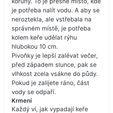
koruny. To je přesně místo, kde
je potřeba nalít vodu. A aby se
neroztekla, ale vstřebala na
správném místě, je potřeba
kolem keře udělat rýhu
hlubokou 10 cm.
Pivoňky je lepší zalévat večer,
před západem slunce, pak se
vlhkost zcela vsákne do půdy.
Pokud je zalijete ráno, část
vody se odpaří.
Krmení
Každý ví, jak vypadají keře