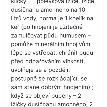
klíčky – 1 polévková lžíce. lžíce
dusičnanu amonného na 10
litrů vody, norma je 1 kbelík na
keř (po hnojení je užitečné
zamulčovat půdu humusem –
pomůže minerálním hnojivům
lépe se vstřebat, chránit půdu
před odpařováním vlhkosti,
uvolňuje se a později,
postupně se rozkládající, se
sám stane dobrým hnojením) ;
když se objeví pupeny – 2
lžičky dusičnanu amonného, ​​2