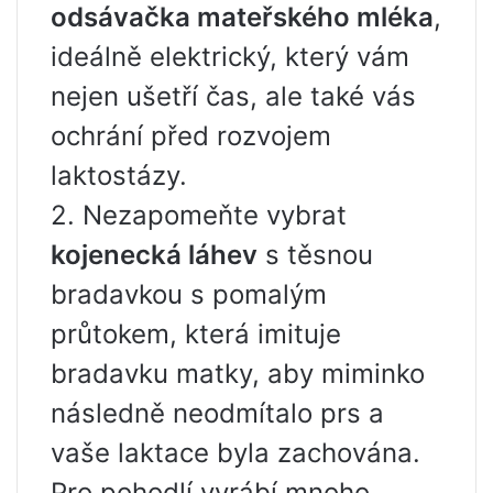
odsávačka mateřského mléka
,
ideálně elektrický, který vám
nejen ušetří čas, ale také vás
ochrání před rozvojem
laktostázy.
2. Nezapomeňte vybrat
kojenecká láhev
s těsnou
bradavkou s pomalým
průtokem, která imituje
bradavku matky, aby miminko
následně neodmítalo prs a
vaše laktace byla zachována.
Pro pohodlí vyrábí mnoho