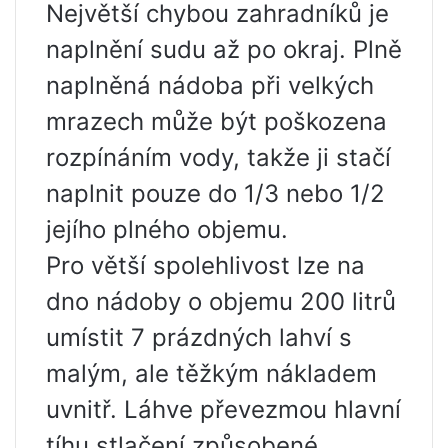
Největší chybou zahradníků je
naplnění sudu až po okraj. Plně
naplněná nádoba při velkých
mrazech může být poškozena
rozpínáním vody, takže ji stačí
naplnit pouze do 1/3 nebo 1/2
jejího plného objemu.
Pro větší spolehlivost lze na
dno nádoby o objemu 200 litrů
umístit 7 prázdných lahví s
malým, ale těžkým nákladem
uvnitř. Láhve převezmou hlavní
tíhu stlačení způsobené