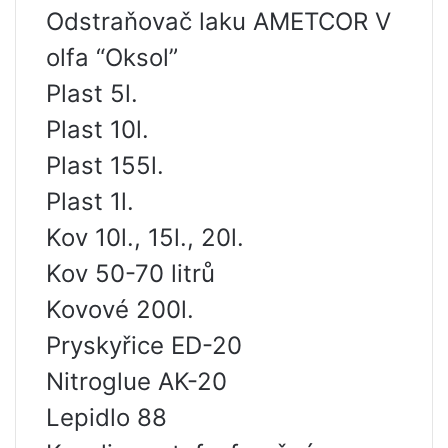
Odstraňovač laku AMETCOR V
olfa “Oksol”
Plast 5l.
Plast 10l.
Plast 155l.
Plast 1l.
Kov 10l., 15l., 20l.
Kov 50-70 litrů
Kovové 200l.
Pryskyřice ED-20
Nitroglue AK-20
Lepidlo 88