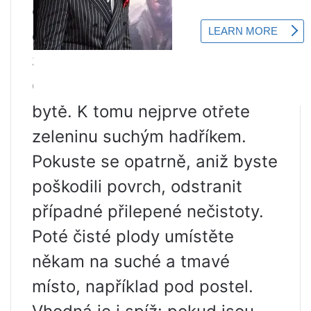
obsah vložit do sáčků a vrátit
do mrazáku.
Skladování zeleniny v bytě
Cuketu lze skladovat i přímo v
bytě. K tomu nejprve otřete
zeleninu suchým hadříkem.
Pokuste se opatrně, aniž byste
poškodili povrch, odstranit
případné přilepené nečistoty.
Poté čisté plody umístěte
někam na suché a tmavé
místo, například pod postel.