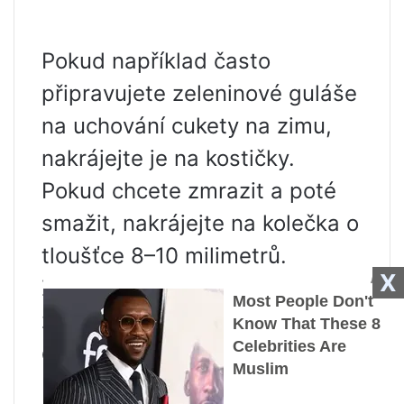
Pokud například často
připravujete zeleninové guláše
na uchování cukety na zimu,
nakrájejte je na kostičky.
Pokud chcete zmrazit a poté
smažit, nakrájejte na kolečka o
tloušťce 8–10 milimetrů.
X
Zeleninu nakrájenou jakýmkoli
způsobem položte na tác a
dejte na pár hodin do mrazáku.
Poté můžete tác vyjmout,