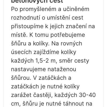
betonových cest
Po promyšleném a učiněném
rozhodnutí o umístění cest
přistoupíme k jejich značení na
místě. K tomu potřebujeme
šňůru a kolíky. Na rovných
úsecích zajíždíme kolíky
každých 1,5-2 m, směr cesty
nastavujeme nataženou
šňůrou. V zatáčkách a
zatáčkách je nutné kolíky
zarážet častěji, každých 30-40
cm, šňůru je nutné táhnout na