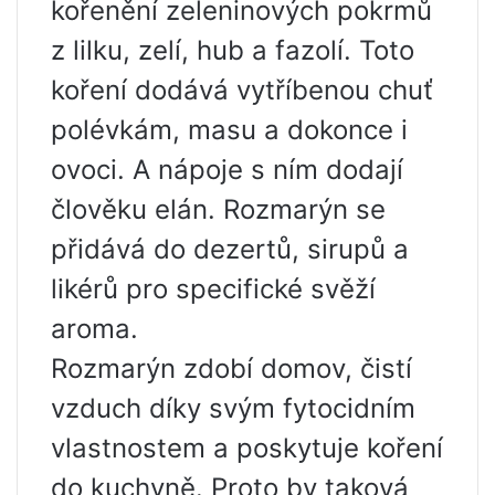
kořenění zeleninových pokrmů
z lilku, zelí, hub a fazolí. Toto
koření dodává vytříbenou chuť
polévkám, masu a dokonce i
ovoci. A nápoje s ním dodají
člověku elán. Rozmarýn se
přidává do dezertů, sirupů a
likérů pro specifické svěží
aroma.
Rozmarýn zdobí domov, čistí
vzduch díky svým fytocidním
vlastnostem a poskytuje koření
do kuchyně. Proto by taková