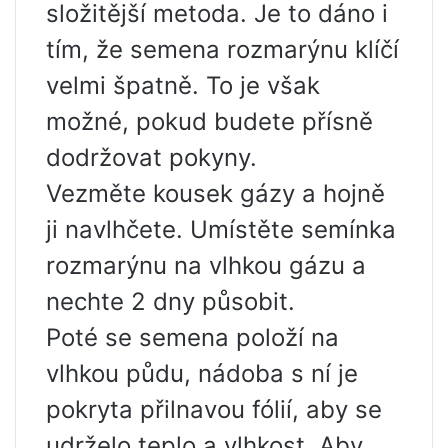
složitější metoda. Je to dáno i
tím, že semena rozmarýnu klíčí
velmi špatně. To je však
možné, pokud budete přísně
dodržovat pokyny.
Vezměte kousek gázy a hojně
ji navlhčete. Umístěte semínka
rozmarýnu na vlhkou gázu a
nechte 2 dny působit.
Poté se semena položí na
vlhkou půdu, nádoba s ní je
pokryta přilnavou fólií, aby se
udrželo teplo a vlhkost. Aby