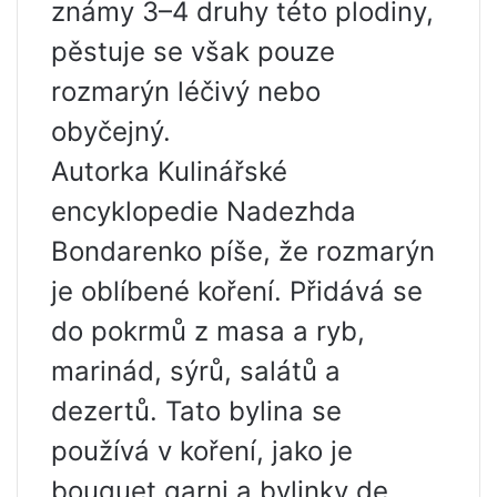
známy 3–4 druhy této plodiny,
pěstuje se však pouze
rozmarýn léčivý nebo
obyčejný.
Autorka Kulinářské
encyklopedie Nadezhda
Bondarenko píše, že rozmarýn
je oblíbené koření. Přidává se
do pokrmů z masa a ryb,
marinád, sýrů, salátů a
dezertů. Tato bylina se
používá v koření, jako je
bouquet garni a bylinky de