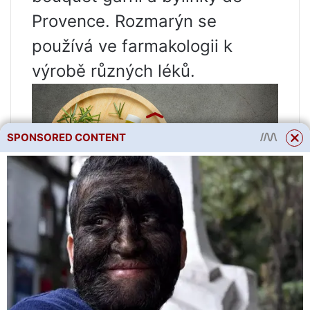
Provence. Rozmarýn se
používá ve farmakologii k
výrobě různých léků.
SPONSORED CONTENT
Chcete-li pěstovat rozmarýn
doma, dodržujte tato pravidla:
Sázejte semena pro sazenice v