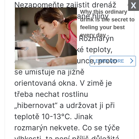
Nezapomeňte zajistit drenáž
X
pomocí expandované hlíny
nebo oblázků.
Teplota a vlhkost. Rozmarýn
nepotřebuje vysoké teploty,
ale velmi miluje slunce, proto
se umisťuje na jižně
orientovaná okna. V zimě je
třeba nechat rostlinu
„hibernovat“ a udržovat ji při
teplotě 10-13°C. Jinak
rozmarýn nekvete. Co se týče
vlhkosti, ta není příliš důležitá.