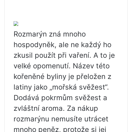
Rozmarýn zná mnoho
hospodyněk, ale ne každý ho
zkusil použít při vaření. A to je
velké opomenutí. Název této
kořeněné byliny je přeložen z
latiny jako „mořská svěžest“.
Dodává pokrmům svěžest a
zvláštní aroma. Za nákup
rozmarýnu nemusíte utrácet
mnoho peněz, protože si jej