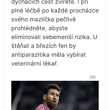
dýchacích cest zvířete. I při
plné léčbě po každé procházce
svého mazlíčka pečlivě
prohlédněte, abyste
eliminovali sebemenší rizika. U
štěňat a březích fen by
antiparazitika měla vybírat
veterinární lékař.