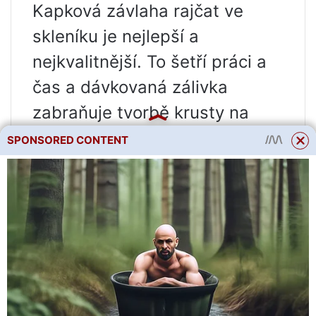
Kapková závlaha rajčat ve
skleníku je nejlepší a
nejkvalitnější. To šetří práci a
čas a dávkovaná zálivka
zabraňuje tvorbě krusty na
povrchu půdy.
SPONSORED CONTENT