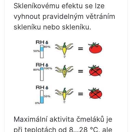
Skleníkovému efektu se lze
vyhnout pravidelným větráním
skleníku nebo skleníku.
Maximální aktivita čmeláků je
při teplotách od 8…28 ℃, ale