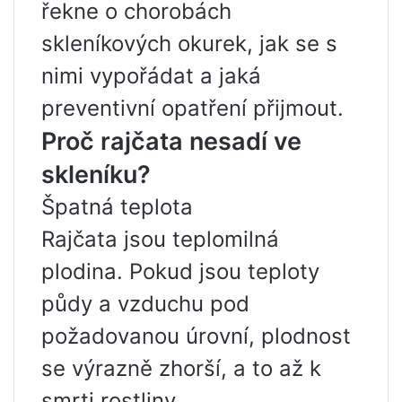
řekne o chorobách
skleníkových okurek, jak se s
nimi vypořádat a jaká
preventivní opatření přijmout.
Proč rajčata nesadí ve
skleníku?
Špatná teplota
Rajčata jsou teplomilná
plodina. Pokud jsou teploty
půdy a vzduchu pod
požadovanou úrovní, plodnost
se výrazně zhorší, a to až k
smrti rostliny.