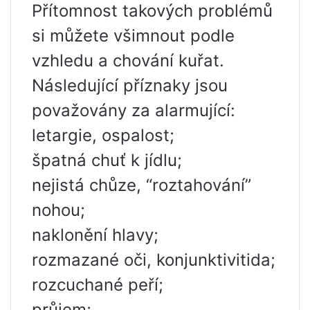
Přítomnost takových problémů
si můžete všimnout podle
vzhledu a chování kuřat.
Následující příznaky jsou
považovány za alarmující:
letargie, ospalost;
špatná chuť k jídlu;
nejistá chůze, “roztahování”
nohou;
naklonění hlavy;
rozmazané oči, konjunktivitida;
rozcuchané peří;
průjem;