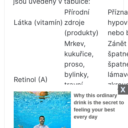
jsou uvedeny v tabulce:
Přírodní
Přízn
Látka (vitamín)
zdroje
hypov
(produkty)
nebo b
Mrkev,
Zánět 
kukuřice,
špatné
proso,
špatn
bylinky,
lámav
Retinol (A)
travní
zkrou
X
moučka,
nehty,
vaječný
probl
žloutek
dýchá
Slunečnicová
Záklon