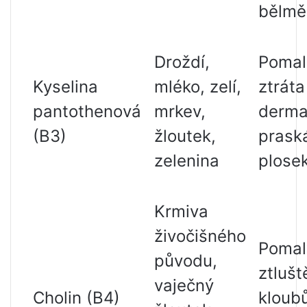
bělmě
Droždí,
Pomalý
Kyselina
mléko, zelí,
ztráta
pantothenová
mrkev,
dermat
(B3)
žloutek,
prask
zelenina
plosek
Krmiva
živočišného
Pomalý
původu,
ztlušt
vaječný
Cholin (B4)
kloub