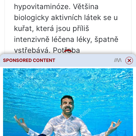
hypovitaminóze. Většina
biologicky aktivních látek se u
kuřat, která jsou příliš
intenzivně léčena léky, špatně
vstřebává. Potřeba
suplementů je také velmi
SPONSORED CONTENT
zvýšená u drůbeže, jejíž strava
se vyznačuje vysokým
obsahem tuků a bílkovin.
Pravidla pro zavedení do
stravy
V prvních dnech života se