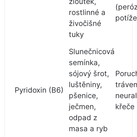
žloutek,
(peróz
rostlinné a
potíže
živočišné
tuky
Slunečnicová
semínka,
sójový šrot,
Poruc
luštěniny,
tráven
Pyridoxin (B6)
pšenice,
neural
ječmen,
křeče
odpad z
masa a ryb