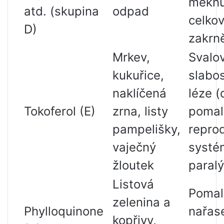
měknut
atd. (skupina
odpad
celko
D)
zakrn
Mrkev,
Svalo
kukuřice,
slabos
naklíčená
léze (
Tokoferol (E)
zrna, listy
pomal
pampelišky,
repro
vaječný
systé
žloutek
paral
Listová
Pomalý
zelenina a
Phylloquinone
nařase
kopřivy,