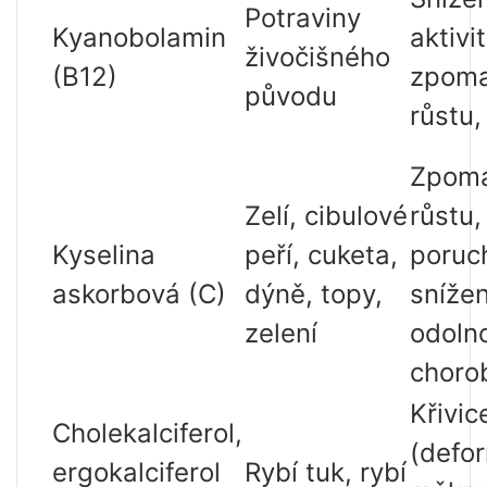
Potraviny
Kyanobolamin
aktivit
živočišného
(B12)
zpoma
původu
růstu
Zpoma
Zelí, cibulové
růstu,
Kyselina
peří, cuketa,
poruc
askorbová (C)
dýně, topy,
sníže
zelení
odolno
chor
Křivic
Cholekalciferol,
(defo
ergokalciferol
Rybí tuk, rybí