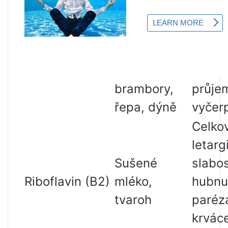
semínka,
ochrnu
hrášek,
paréz
Thiamin (B1)
ovesné
zvětš
vločky,
strum
brambory,
průje
řepa, dýně
vyčer
Celko
letarg
Sušené
slabos
Riboflavin (B2)
mléko,
hubnut
tvaroh
paréz
krvác