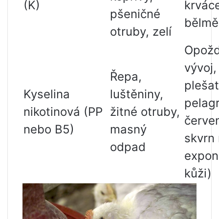
(K)
krvác
pšeničné
bělmě
otruby, zelí
Opož
vývoj,
Řepa,
plešat
Kyselina
luštěniny,
pelag
nikotinová (PP
žitné otruby,
červe
nebo B5)
masný
skvrn
odpad
expon
kůži)