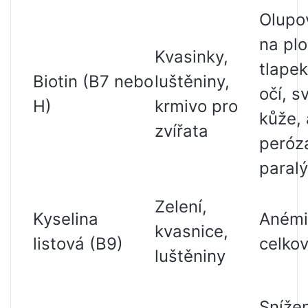
Olupo
na pl
Kvasinky,
tlape
Biotin (B7 nebo
luštěniny,
očí, s
H)
krmivo pro
kůže, 
zvířata
peróz
paral
Zelení,
Kyselina
Anémi
kvasnice,
listová (B9)
celkov
luštěniny
Sníže