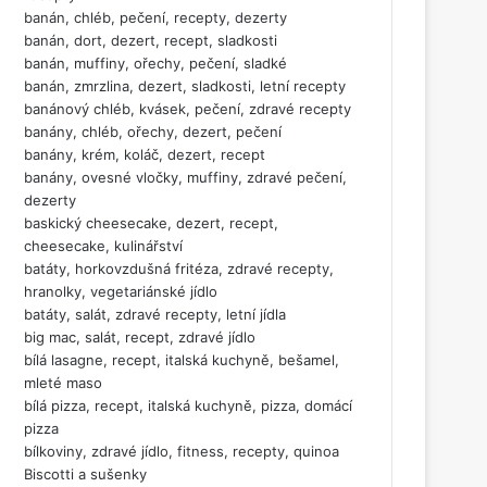
banán, chléb, pečení, recepty, dezerty
banán, dort, dezert, recept, sladkosti
banán, muffiny, ořechy, pečení, sladké
banán, zmrzlina, dezert, sladkosti, letní recepty
banánový chléb, kvásek, pečení, zdravé recepty
banány, chléb, ořechy, dezert, pečení
banány, krém, koláč, dezert, recept
banány, ovesné vločky, muffiny, zdravé pečení,
dezerty
baskický cheesecake, dezert, recept,
cheesecake, kulinářství
batáty, horkovzdušná fritéza, zdravé recepty,
hranolky, vegetariánské jídlo
batáty, salát, zdravé recepty, letní jídla
big mac, salát, recept, zdravé jídlo
bílá lasagne, recept, italská kuchyně, bešamel,
mleté maso
bílá pizza, recept, italská kuchyně, pizza, domácí
pizza
bílkoviny, zdravé jídlo, fitness, recepty, quinoa
Biscotti a sušenky