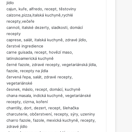
jídlo
cajun, kuře, alfredo, recept, těstoviny
calzone,pizza,italská kuchyně,rychlé
recepty,večeře
cannoli, italské dezerty, sladkosti, domácí
recepty
caprese, salát, italská kuchyně, zdravé jídlo,
čerstvé ingredience
carne guisada, recept, hovězí maso,
latinskoamerická kuchyně
černé fazole, zdravé recepty, vegetariánská jídla,
fazole, recepty na jídla
červená řepa, salát, zdravé recepty,
vegetariánské
česnek, máslo, recept, domácí, kuchyně
chana masala, indická kuchyně, vegetariánské
recepty, cizrna, koření
chantilly, dort, dezert, recept, šlehačka
charcuterie, občerstvení, recepty, sýry, uzeniny
charro fazole, fazole, mexická kuchyně, recepty,
zdravé jídlo