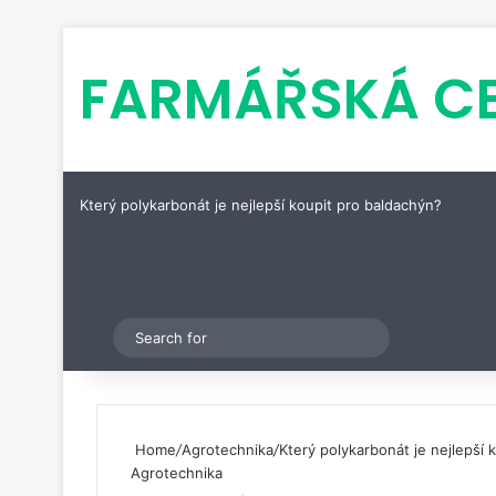
FARMÁŘSKÁ C
Který polykarbonát je nejlepší koupit pro baldachýn?
Pinterest
Switch skin
Search
for
Home
/
Agrotechnika
/
Který polykarbonát je nejlepší 
Agrotechnika