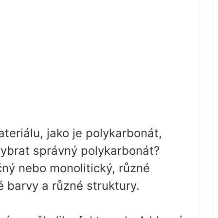
eriálu, jako je polykarbonát,
vybrat správný polykarbonát?
ný nebo monolitický, různé
é barvy a různé struktury.