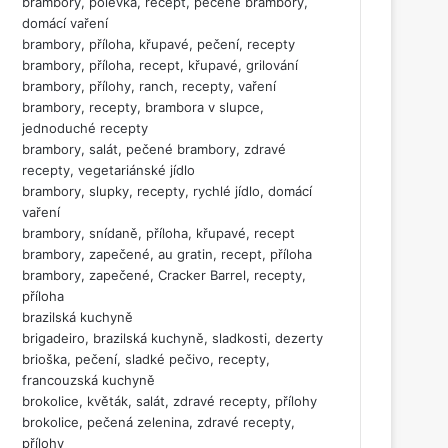
brambory, polévka, recept, pečené brambory,
domácí vaření
brambory, příloha, křupavé, pečení, recepty
brambory, příloha, recept, křupavé, grilování
brambory, přílohy, ranch, recepty, vaření
brambory, recepty, brambora v slupce,
jednoduché recepty
brambory, salát, pečené brambory, zdravé
recepty, vegetariánské jídlo
brambory, slupky, recepty, rychlé jídlo, domácí
vaření
brambory, snídaně, příloha, křupavé, recept
brambory, zapečené, au gratin, recept, příloha
brambory, zapečené, Cracker Barrel, recepty,
příloha
brazilská kuchyně
brigadeiro, brazilská kuchyně, sladkosti, dezerty
brioška, pečení, sladké pečivo, recepty,
francouzská kuchyně
brokolice, květák, salát, zdravé recepty, přílohy
brokolice, pečená zelenina, zdravé recepty,
přílohy