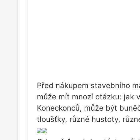
Před nákupem stavebního mat
může mít mnozí otázku: jak 
Koneckonců, může být buněč
tloušťky, různé hustoty, různ