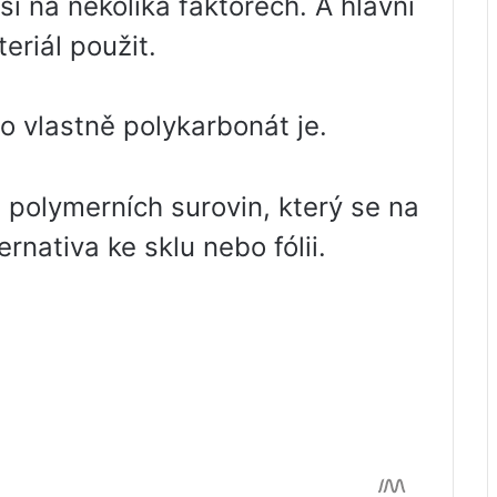
í na několika faktorech. A hlavní
eriál použit.
o vlastně polykarbonát je.
i polymerních surovin, který se na
ternativa ke sklu nebo fólii.