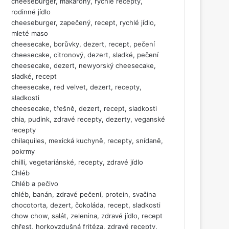
cheeseburger, makarony, rychlé recepty,
rodinné jídlo
cheeseburger, zapečený, recept, rychlé jídlo,
mleté maso
cheesecake, borůvky, dezert, recept, pečení
cheesecake, citronový, dezert, sladké, pečení
cheesecake, dezert, newyorský cheesecake,
sladké, recept
cheesecake, red velvet, dezert, recepty,
sladkosti
cheesecake, třešně, dezert, recept, sladkosti
chia, pudink, zdravé recepty, dezerty, veganské
recepty
chilaquiles, mexická kuchyně, recepty, snídaně,
pokrmy
chilli, vegetariánské, recepty, zdravé jídlo
Chléb
Chléb a pečivo
chléb, banán, zdravé pečení, protein, svačina
chocotorta, dezert, čokoláda, recept, sladkosti
chow chow, salát, zelenina, zdravé jídlo, recept
chřest, horkovzdušná fritéza, zdravé recepty,