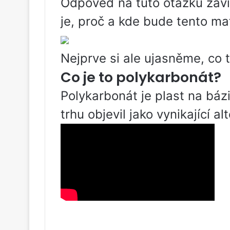
Odpověď na tuto otázku závis
je, proč a kde bude tento mat
Nejprve si ale ujasněme, co t
Co je to polykarbonát?
Polykarbonát je plast na báz
trhu objevil jako vynikající al