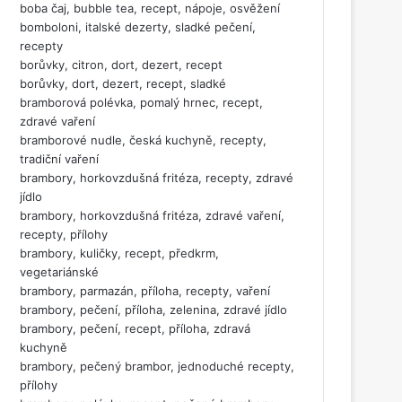
boba čaj, bubble tea, recept, nápoje, osvěžení
bomboloni, italské dezerty, sladké pečení,
recepty
borůvky, citron, dort, dezert, recept
borůvky, dort, dezert, recept, sladké
bramborová polévka, pomalý hrnec, recept,
zdravé vaření
bramborové nudle, česká kuchyně, recepty,
tradiční vaření
brambory, horkovzdušná fritéza, recepty, zdravé
jídlo
brambory, horkovzdušná fritéza, zdravé vaření,
recepty, přílohy
brambory, kuličky, recept, předkrm,
vegetariánské
brambory, parmazán, příloha, recepty, vaření
brambory, pečení, příloha, zelenina, zdravé jídlo
brambory, pečení, recept, příloha, zdravá
kuchyně
brambory, pečený brambor, jednoduché recepty,
přílohy