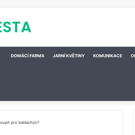
ESTA
DOMÁCÍ FARMA
JARNÍ KVĚTINY
KOMUNIKACE
O
koupit pro baldachýn?