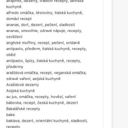
alfajores, dezerty, tradiční recepty, latinská
kuchyně
alfredo omáčka, těstoviny, italská kuchyně,
domácí recept
ananas, dort, dezert, pečení, sladkosti
ananas, smoothie, zdravé nápoje, recepty,
osvěžení
anglické muffiny, recept, pečení, snídaně
antipasto, předkrm, italská kuchyně, recepty,
oběd
antipasto, špízy, italská kuchyně, recepty,
předkrmy
arašídová omáčka, recept, veganská omáčka,
zdravé vaření, asijská kuchyně
Arašídové dezerty
Asijská kuchyně
au jus, omáčka, recepty, hovězí, vaření
bábovka, recept, česká kuchyně, dezert
Bakalářské recepty
bake
baklava, dezert, orientální kuchyně, sladkosti,
recepty