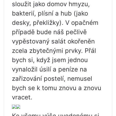
sloužit jako domov hmyzu,
bakterií, plísní a hub (jako
desky, překližky). V opačném
případě bude náš pečlivě
vypěstovaný salát okořeněn
zcela zbytečnými prvky. Přál
bych si, když jsem jednou
vynaložil úsilí a peníze na
zařizování postelí, nemusel
bych se k tomu znovu a znovu
vracet.
Ke všemu výše uvedenému si