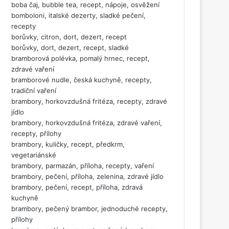
boba čaj, bubble tea, recept, nápoje, osvěžení
bomboloni, italské dezerty, sladké pečení,
recepty
borůvky, citron, dort, dezert, recept
borůvky, dort, dezert, recept, sladké
bramborová polévka, pomalý hrnec, recept,
zdravé vaření
bramborové nudle, česká kuchyně, recepty,
tradiční vaření
brambory, horkovzdušná fritéza, recepty, zdravé
jídlo
brambory, horkovzdušná fritéza, zdravé vaření,
recepty, přílohy
brambory, kuličky, recept, předkrm,
vegetariánské
brambory, parmazán, příloha, recepty, vaření
brambory, pečení, příloha, zelenina, zdravé jídlo
brambory, pečení, recept, příloha, zdravá
kuchyně
brambory, pečený brambor, jednoduché recepty,
přílohy