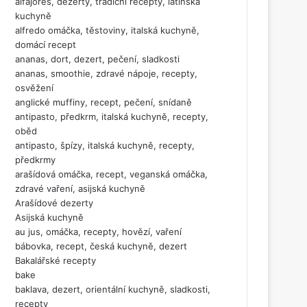
alfajores, dezerty, tradiční recepty, latinská
kuchyně
alfredo omáčka, těstoviny, italská kuchyně,
domácí recept
ananas, dort, dezert, pečení, sladkosti
ananas, smoothie, zdravé nápoje, recepty,
osvěžení
anglické muffiny, recept, pečení, snídaně
antipasto, předkrm, italská kuchyně, recepty,
oběd
antipasto, špízy, italská kuchyně, recepty,
předkrmy
arašídová omáčka, recept, veganská omáčka,
zdravé vaření, asijská kuchyně
Arašídové dezerty
Asijská kuchyně
au jus, omáčka, recepty, hovězí, vaření
bábovka, recept, česká kuchyně, dezert
Bakalářské recepty
bake
baklava, dezert, orientální kuchyně, sladkosti,
recepty