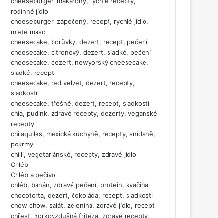
cheeseburger, makarony, rychlé recepty,
rodinné jídlo
cheeseburger, zapečený, recept, rychlé jídlo,
mleté maso
cheesecake, borůvky, dezert, recept, pečení
cheesecake, citronový, dezert, sladké, pečení
cheesecake, dezert, newyorský cheesecake,
sladké, recept
cheesecake, red velvet, dezert, recepty,
sladkosti
cheesecake, třešně, dezert, recept, sladkosti
chia, pudink, zdravé recepty, dezerty, veganské
recepty
chilaquiles, mexická kuchyně, recepty, snídaně,
pokrmy
chilli, vegetariánské, recepty, zdravé jídlo
Chléb
Chléb a pečivo
chléb, banán, zdravé pečení, protein, svačina
chocotorta, dezert, čokoláda, recept, sladkosti
chow chow, salát, zelenina, zdravé jídlo, recept
chřest, horkovzdušná fritéza, zdravé recepty,