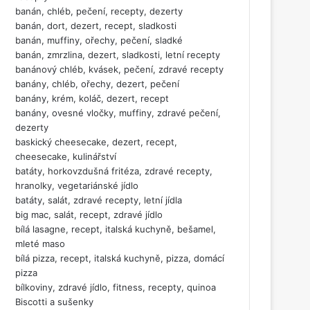
banán, chléb, pečení, recepty, dezerty
banán, dort, dezert, recept, sladkosti
banán, muffiny, ořechy, pečení, sladké
banán, zmrzlina, dezert, sladkosti, letní recepty
banánový chléb, kvásek, pečení, zdravé recepty
banány, chléb, ořechy, dezert, pečení
banány, krém, koláč, dezert, recept
banány, ovesné vločky, muffiny, zdravé pečení,
dezerty
baskický cheesecake, dezert, recept,
cheesecake, kulinářství
batáty, horkovzdušná fritéza, zdravé recepty,
hranolky, vegetariánské jídlo
batáty, salát, zdravé recepty, letní jídla
big mac, salát, recept, zdravé jídlo
bílá lasagne, recept, italská kuchyně, bešamel,
mleté maso
bílá pizza, recept, italská kuchyně, pizza, domácí
pizza
bílkoviny, zdravé jídlo, fitness, recepty, quinoa
Biscotti a sušenky