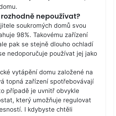
 domu.
 rozhodně nepoužívat?
majitele soukromých domů svou
sahuje 98%. Takovému zařízení
ale pak se stejně dlouho ochladí
se nedoporučuje používat jej jako
ické vytápění domu založené na
vá topná zařízení spotřebovávají
to případě je uvnitř obvykle
stat, který umožňuje regulovat
esností. I kdybyste chtěli