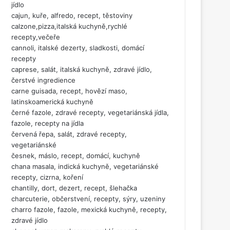
jídlo
cajun, kuře, alfredo, recept, těstoviny
calzone,pizza,italská kuchyně,rychlé
recepty,večeře
cannoli, italské dezerty, sladkosti, domácí
recepty
caprese, salát, italská kuchyně, zdravé jídlo,
čerstvé ingredience
carne guisada, recept, hovězí maso,
latinskoamerická kuchyně
černé fazole, zdravé recepty, vegetariánská jídla,
fazole, recepty na jídla
červená řepa, salát, zdravé recepty,
vegetariánské
česnek, máslo, recept, domácí, kuchyně
chana masala, indická kuchyně, vegetariánské
recepty, cizrna, koření
chantilly, dort, dezert, recept, šlehačka
charcuterie, občerstvení, recepty, sýry, uzeniny
charro fazole, fazole, mexická kuchyně, recepty,
zdravé jídlo