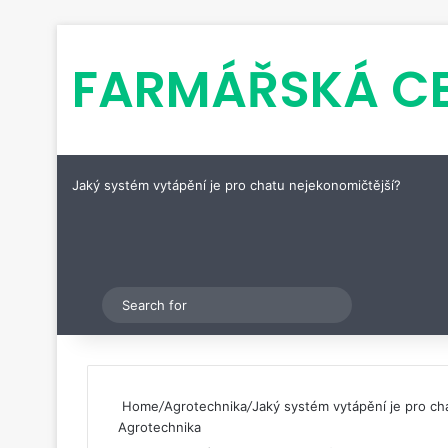
FARMÁŘSKÁ C
Jaký systém vytápění je pro chatu nejekonomičtější?
Pinterest
Switch skin
Search
for
Home
/
Agrotechnika
/
Jaký systém vytápění je pro ch
Agrotechnika