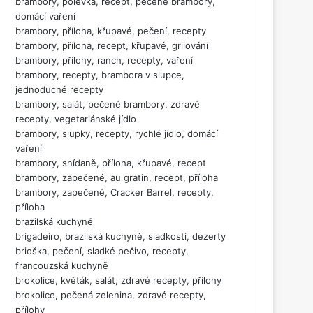
brambory, polévka, recept, pečené brambory,
domácí vaření
brambory, příloha, křupavé, pečení, recepty
brambory, příloha, recept, křupavé, grilování
brambory, přílohy, ranch, recepty, vaření
brambory, recepty, brambora v slupce,
jednoduché recepty
brambory, salát, pečené brambory, zdravé
recepty, vegetariánské jídlo
brambory, slupky, recepty, rychlé jídlo, domácí
vaření
brambory, snídaně, příloha, křupavé, recept
brambory, zapečené, au gratin, recept, příloha
brambory, zapečené, Cracker Barrel, recepty,
příloha
brazilská kuchyně
brigadeiro, brazilská kuchyně, sladkosti, dezerty
brioška, pečení, sladké pečivo, recepty,
francouzská kuchyně
brokolice, květák, salát, zdravé recepty, přílohy
brokolice, pečená zelenina, zdravé recepty,
přílohy