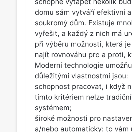
schopné vytápět několik bud
domu sám vytváří efektivní 
soukromý dům. Existuje mno
vyřešit, a každý z nich má u
při výběru možnosti, která j
najít rovnováhu pro a proti, 
Moderní technologie umožňují
důležitými vlastnostmi jsou:
schopnost pracovat, i když n
tímto kritériem nelze tradi
systémem;
široké možnosti pro nastaven
a/nebo automaticky: to vám u