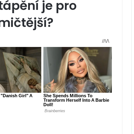
ápění je pro
mičtější?