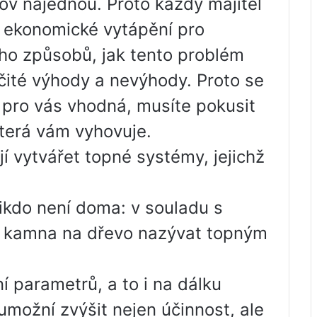
ov najednou. Proto každý majitel
a ekonomické vytápění pro
ho způsobů, jak tento problém
rčité výhody a nevýhody. Proto se
e pro vás vhodná, musíte pokusit
která vám vyhovuje.
 vytvářet topné systémy, jejichž
ikdo není doma: v souladu s
ční kamna na dřevo nazývat topným
í parametrů, a to i na dálku
možní zvýšit nejen účinnost, ale