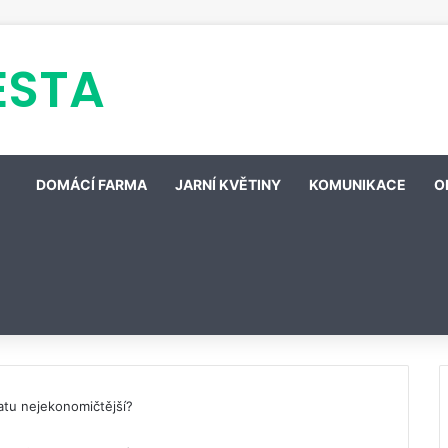
ESTA
DOMÁCÍ FARMA
JARNÍ KVĚTINY
KOMUNIKACE
O
atu nejekonomičtější?