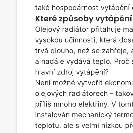
také hospodárnost vytápění
Které způsoby vytápění
Olejový radiátor přitahuje 
vysokou účinností, která do
trvá dlouho, než se zahřeje, 
a nadále vydává teplo. Proč 
hlavní zdroj vytápění?
Není možné vytvořit ekonom
olejových radiátorech – tako
příliš mnoho elektřiny. V tom
instalován mechanický termo
teplotu, ale s velmi nízkou př