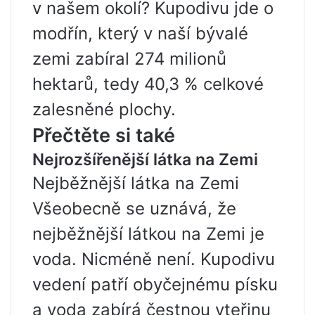
v našem okolí? Kupodivu jde o
modřín, který v naší bývalé
zemi zabíral 274 milionů
hektarů, tedy 40,3 % celkové
zalesněné plochy.
Přečtěte si také
Nejrozšířenější látka na Zemi
Nejběžnější látka na Zemi
Všeobecně se uznává, že
nejběžnější látkou na Zemi je
voda. Nicméně není. Kupodivu
vedení patří obyčejnému písku
a voda zabírá čestnou vteřinu