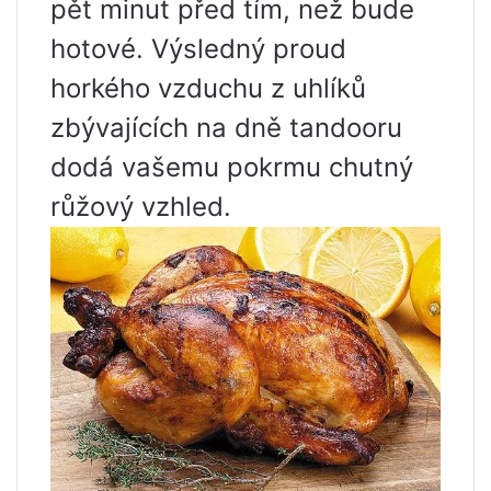
pět minut před tím, než bude
hotové. Výsledný proud
horkého vzduchu z uhlíků
zbývajících na dně tandooru
dodá vašemu pokrmu chutný
růžový vzhled.