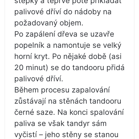
štěpky a teprve poté přikládat
palivové dříví do nádoby na
požadovaný objem.
Po zapálení dřeva se uzavře
popelník a namontuje se velký
horní kryt. Po nějaké době (asi
20 minut) se do tandooru přidá
palivové dříví.
Během procesu zapalování
zůstávají na stěnách tandooru
černé saze. Na konci spalování
paliva se však tandyr sám
vyčistí – jeho stěny se stanou