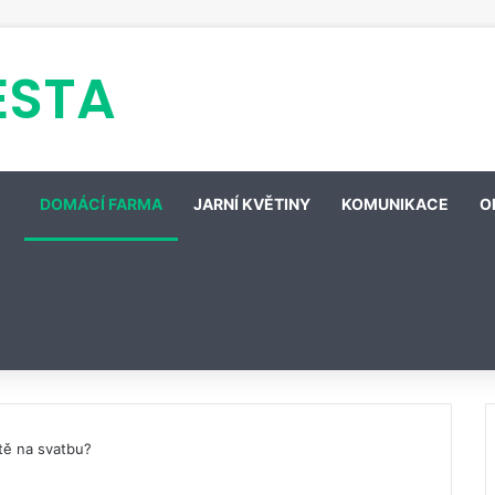
ESTA
DOMÁCÍ FARMA
JARNÍ KVĚTINY
KOMUNIKACE
O
tě na svatbu?