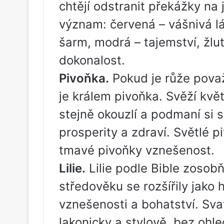
chtějí odstranit překážky na 
význam: červená – vášnivá lá
šarm, modrá – tajemství, žlut
dokonalost.
Pivoňka.
Pokud je růže považ
je králem pivoňka. Svěží kv
stejně okouzlí a podmaní si s
prosperity a zdraví. Světlé p
tmavé pivoňky vznešenost.
Lilie.
Lilie podle Bible zosobň
středověku se rozšířily jako 
vznešenosti a bohatství. Sva
lakonicky a stylově, bez ohl