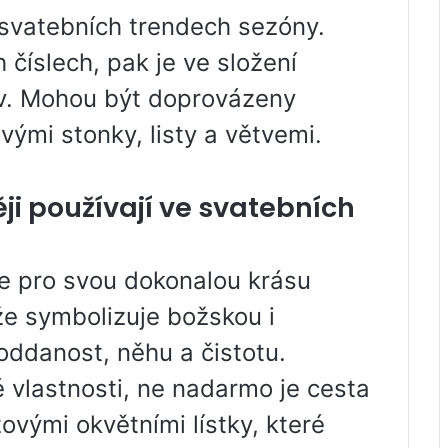
a svatebních trendech sezóny.
číslech, pak je ve složení
ev. Mohou být doprovázeny
vými stonky, listy a větvemi.
ji používají ve svatebních
je pro svou dokonalou krásu
že symbolizuje božskou i
oddanost, něhu a čistotu.
é vlastnosti, ne nadarmo je cesta
vými okvětními lístky, které