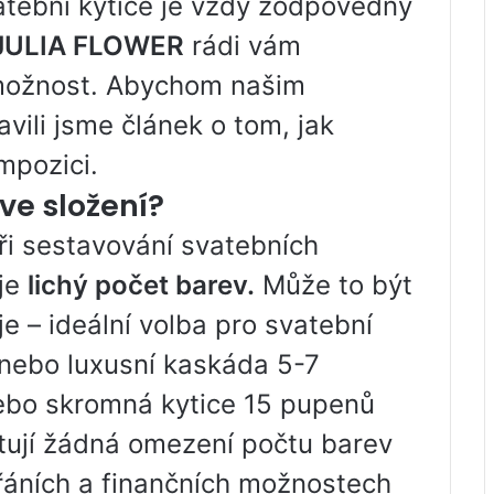
atební kytice je vždy zodpovědný
JULIA FLOWER
rádi vám
 možnost. Abychom našim
avili jsme článek o tom, jak
mpozici.
ve složení?
ři sestavování svatebních
 je
lichý počet barev.
Může to být
e – ideální volba pro svatební
 nebo luxusní kaskáda 5-7
nebo skromná kytice 15 pupenů
stují žádná omezení počtu barev
přáních a finančních možnostech