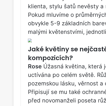
klienta, stylu šatů nevěsty 
Pokud mluvíme o průměrných 
obvykle 5-9 základních bar
malými květenstvími, jednotli
Jaké květiny se nejčastě
kompozicích?
Rose
Úžasná květina, která 
uctívána po celém světě. Rů
pozemskou lásku, věrnost a 
Připisují se mu také ochrann
před novomanželi poseta růžo