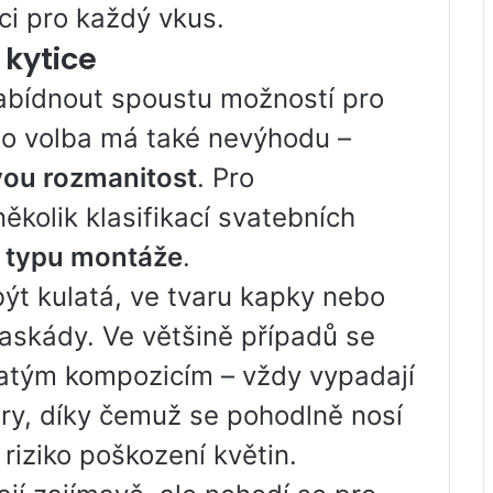
ci pro každý vkus.
 kytice
abídnout spoustu možností pro
ato volba má také nevýhodu –
ovou rozmanitost
. Pro
ěkolik klasifikací svatebních
 a typu montáže
.
t kulatá, ve tvaru kapky nebo
kaskády. Ve většině případů se
atým kompozicím – vždy vypadají
ry, díky čemuž se pohodlně nosí
riziko poškození květin.