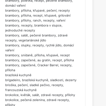
brambory, polévka, recept, pečené brambory,
domácí vaření
brambory, příloha, křupavé, pečení, recepty
brambory, příloha, recept, křupavé, grilování
brambory, přílohy, ranch, recepty, vaření
brambory, recepty, brambora v slupce,
jednoduché recepty
brambory, salát, pečené brambory, zdravé
recepty, vegetariánské jídlo
brambory, slupky, recepty, rychlé jídlo, domácí
vaření
brambory, snídaně, příloha, křupavé, recept
brambory, zapečené, au gratin, recept, příloha
brambory, zapečené, Cracker Barrel, recepty,
příloha
brazilská kuchyně
brigadeiro, brazilská kuchyně, sladkosti, dezerty
brioška, pečení, sladké pečivo, recepty,
francouzská kuchyně
brokolice, květák, salát, zdravé recepty, přílohy
brokolice, pečená zelenina, zdravé recepty,
přílohy