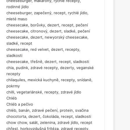
cheeseburger, makarony, rychlé recepty,
rodinné jídlo
cheeseburger, zapečený, recept, rychlé jídlo,
mleté maso
cheesecake, borůvky, dezert, recept, pečení
cheesecake, citronový, dezert, sladké, pečení
cheesecake, dezert, newyorský cheesecake,
sladké, recept
cheesecake, red velvet, dezert, recepty,
sladkosti
cheesecake, třešně, dezert, recept, sladkosti
chia, pudink, zdravé recepty, dezerty, veganské
recepty
chilaquiles, mexická kuchyně, recepty, snídaně,
pokrmy
chilli, vegetariánské, recepty, zdravé jídlo
Chléb
Chléb a pečivo
chléb, banán, zdravé pečení, protein, svačina
chocotorta, dezert, čokoláda, recept, sladkosti
chow chow, salát, zelenina, zdravé jídlo, recept
chřest, horkovzdušná fritéza, zdravé recepty,