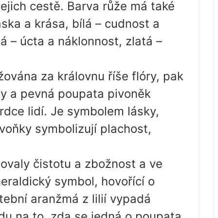
jejich cestě. Barva růže má také
ska a krása, bílá – cudnost a
á – úcta a náklonnost, zlatá –
ována za královnu říše flóry, pak
ěty a pevná poupata pivoněk
rdce lidí. Je symbolem lásky,
ivoňky symbolizují plachost,
ovaly čistotu a zbožnost a ve
heraldický symbol, hovořící o
tební aranžmá z lilií vypadá
edu na to, zda se jedná o poupata