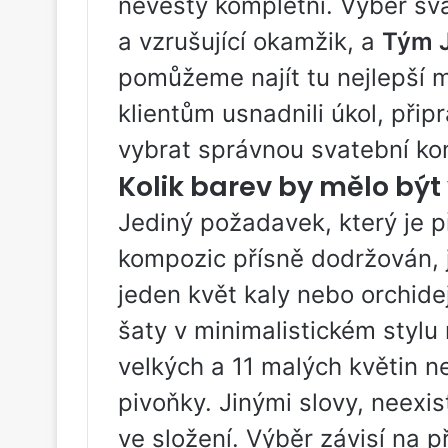
nevěsty kompletní. Výběr sv
a vzrušující okamžik, a
Tým 
pomůžeme najít tu nejlepší
klientům usnadnili úkol, připr
vybrat správnou svatební ko
Kolik barev by mělo být 
Jediný požadavek, který je p
kompozic přísně dodržován,
jeden květ kaly nebo orchidej
šaty v minimalistickém stylu
velkých a 11 malých květin 
pivoňky. Jinými slovy, neexi
ve složení. Výběr závisí na 