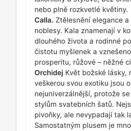
nebo plně rozkvetlé květiny.
Calla.
Ztělesnění elegance a 
noblesy. Kala znamenají v ko
dlouhého života a rodinné po
čistotu myšlenek a vznešenou
prosperitu, růžové – něžné ci
Orchidej
Květ božské lásky, 
veškerou svou exotiku jsou 
nejuniverzálnější, protože s
stylům svatebních šatů. Nejs
pivoňky, ale nevypadají tak la
Samostatným plusem je množs