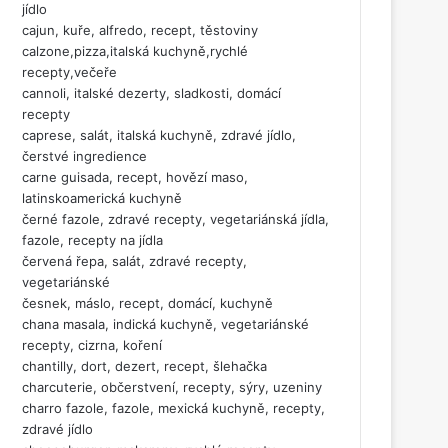
jídlo
cajun, kuře, alfredo, recept, těstoviny
calzone,pizza,italská kuchyně,rychlé
recepty,večeře
cannoli, italské dezerty, sladkosti, domácí
recepty
caprese, salát, italská kuchyně, zdravé jídlo,
čerstvé ingredience
carne guisada, recept, hovězí maso,
latinskoamerická kuchyně
černé fazole, zdravé recepty, vegetariánská jídla,
fazole, recepty na jídla
červená řepa, salát, zdravé recepty,
vegetariánské
česnek, máslo, recept, domácí, kuchyně
chana masala, indická kuchyně, vegetariánské
recepty, cizrna, koření
chantilly, dort, dezert, recept, šlehačka
charcuterie, občerstvení, recepty, sýry, uzeniny
charro fazole, fazole, mexická kuchyně, recepty,
zdravé jídlo