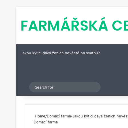
FARMÁŘSKÁ C
Jakou kytici dává ženich nevěstě na svatbu?
Pinterest
Switch skin
Search
for
Home
/
Domácí farma
/
Jakou kytici dává ženich nevěs
Domácí farma