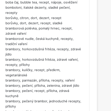
boba čaj, bubble tea, recept, nápoje, osvěžení
bomboloni, italské dezerty, sladké pečení,
recepty
borůvky, citron, dort, dezert, recept
borůvky, dort, dezert, recept, sladké
bramborová polévka, pomalý hrnec, recept,
zdravé vaření
bramborové nudle, česká kuchyně, recepty,
tradiční vaření
brambory, horkovzdušná fritéza, recepty, zdravé
jídlo
brambory, horkovzdušná fritéza, zdravé vaření,
recepty, přílohy
brambory, kuličky, recept, předkrm,
vegetariánské
brambory, parmazán, příloha, recepty, vaření
brambory, pečení, příloha, zelenina, zdravé jídlo
brambory, pečení, recept, příloha, zdravá
kuchyně
brambory, pečený brambor, jednoduché recepty,
přílohy