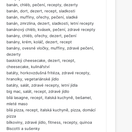
banán, chléb, pečení, recepty, dezerty
banán, dort, dezert, recept, sladkosti
banán, muffiny, ořechy, pečení, sladké
banán, zmrzlina, dezert, sladkosti, letní recepty
banánový chléb, kvásek, pečení, zdravé recepty
banány, chléb, ořechy, dezert, pečení
banány, krém, koláč, dezert, recept
banány, ovesné vločky, muffiny, zdravé pečení,
dezerty
baskický cheesecake, dezert, recept,
cheesecake, kulinářství
batáty, horkovzdušná fritéza, zdravé recepty,
hranolky, vegetariánské jídlo
batáty, salát, zdravé recepty, letní jídla
big mac, salát, recept, zdravé jídlo
bílá lasagne, recept, italská kuchyně, bešamel,
mleté maso
bílá pizza, recept, italská kuchyně, pizza, domácí
pizza
bílkoviny, zdravé jídlo, fitness, recepty, quinoa
Biscotti a sušenky