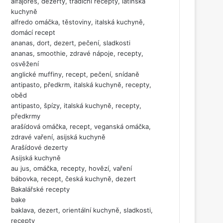
alfajores, dezerty, tradiční recepty, latinská
kuchyně
alfredo omáčka, těstoviny, italská kuchyně,
domácí recept
ananas, dort, dezert, pečení, sladkosti
ananas, smoothie, zdravé nápoje, recepty,
osvěžení
anglické muffiny, recept, pečení, snídaně
antipasto, předkrm, italská kuchyně, recepty,
oběd
antipasto, špízy, italská kuchyně, recepty,
předkrmy
arašídová omáčka, recept, veganská omáčka,
zdravé vaření, asijská kuchyně
Arašídové dezerty
Asijská kuchyně
au jus, omáčka, recepty, hovězí, vaření
bábovka, recept, česká kuchyně, dezert
Bakalářské recepty
bake
baklava, dezert, orientální kuchyně, sladkosti,
recepty