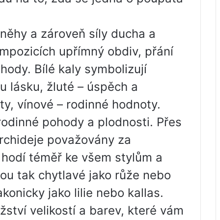
něhy a zároveň síly ducha a
mpozicích upřímný obdiv, přání
hody. Bílé kaly symbolizují
 lásku, žluté – úspěch a
ty, vínové – rodinné hodnoty.
rodinné pohody a plodnosti. Přes
orchideje považovány za
e hodí téměř ke všem stylům a
ou tak chytlavé jako růže nebo
konicky jako lilie nebo kallas.
tví velikostí a barev, které vám