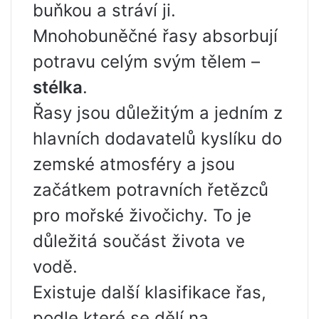
buňkou a stráví ji.
Mnohobuněčné řasy absorbují
potravu celým svým tělem –
stélka
.
Řasy jsou důležitým a jedním z
hlavních dodavatelů kyslíku do
zemské atmosféry a jsou
začátkem potravních řetězců
pro mořské živočichy. To je
důležitá součást života ve
vodě.
Existuje další klasifikace řas,
podle které se dělí na