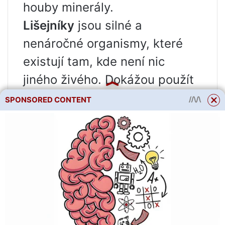
houby minerály.
Lišejníky
jsou silné a
nenáročné organismy, které
existují tam, kde není nic
jiného živého. Dokážou použít
běžný prach na jídlo a získat
SPONSORED CONTENT
vodu z mlhy a rosy. Lišejníky
mohou žít i na plastu a skle.
Nacházejí se v horách na linii
ledovce, kde nejsou žádné jiné
rostliny, na zdech domů.