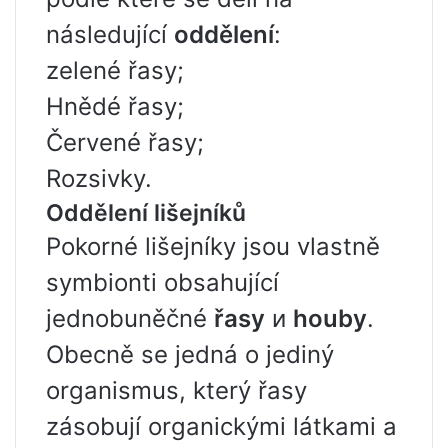
následující
oddělení
:
zelené řasy;
Hnědé řasy;
Červené řasy;
Rozsivky.
Oddělení lišejníků
Pokorné lišejníky jsou vlastně
symbionti obsahující
jednobuněčné
řasy
и
houby
.
Obecně se jedná o jediný
organismus, který řasy
zásobují organickými látkami a