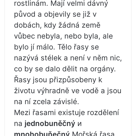
rostlinám. Mají velmi dávný
původ a objevily se již v
dobách, kdy žádná země
vůbec nebyla, nebo byla, ale
bylo jí málo. Tělo řasy se
nazývá stélek a není v něm nic,
co by se dalo dělit na orgány.
Řasy jsou přizpůsobeny k
životu výhradně ve vodě a jsou
na ní zcela závislé.
Mezi řasami existuje rozdělení
na
jednobuněčný
и
mnohobuňečný
Mořská řasa.